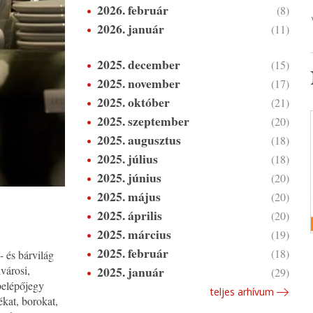
2026. február
(8)
2026. január
(11)
2025. december
(15)
2025. november
(17)
2025. október
(21)
2025. szeptember
(20)
2025. augusztus
(18)
2025. július
(18)
2025. június
(20)
2025. május
(20)
2025. április
(20)
2025. március
(19)
2025. február
(18)
 és bárvilág
2025. január
városi,
(29)
belépőjegy
teljes arhívum
ékat, borokat,