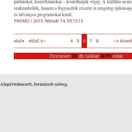
párlatokat, kísérőfalatokat – kóstolhatják végig. A kiállítás nem
szakmabeliek, hanem a fogyasztók részére is rengeteg újdonság
és látványos programokat kínál.
PROMO
2015. február 14. 05:15:13
első
előző
4
5
6
7
8
követ
Összesen
33
db találat.
6/11
oldal.
Alapértelmezett, formázott szöveg.