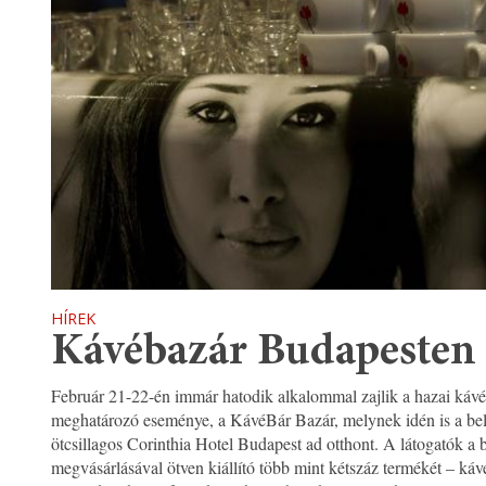
HÍREK
Kávébazár Budapesten
Február 21-22-én immár hatodik alkalommal zajlik a hazai kávé-
meghatározó eseménye, a KávéBár Bazár, melynek idén is a bel
ötcsillagos Corinthia Hotel Budapest ad otthont. A látogatók a 
megvásárlásával ötven kiállító több mint kétszáz termékét – káv