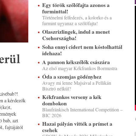
Egy török szőlőfajta azonos a
furminttal!
Történelmi felfedezés, a kolorko és a
furmint ugyanaz a szőlőfajta!
Olaszrizlingek, indul a menet
Csehországba!
Soha ennyi cidert nem kóstolhattál
idehaza!
erül
A pannon kékszőlők császára
Az első magyar Kékfrankos Bormustra
Óda a szomjas gödényhez
Avagy mi lenne Majsával a Pellikán
Bisztró nélkül?
kávébab?!
Kékfrankos verseny a kék
en a kérdezők
dombokon
(ke)t,
Blaufränkisch International Competition –
lemények
BIC 2026
 bab, azt
Hazai pályán vitték a prímet a
, fajtájától
csehek