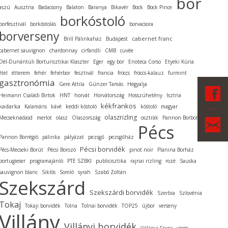
bor
aszú
Ausztria
Badacsony
Balaton
Baranya
Bikavér
Bock
Bock Pince
borkóstoló
borfesztivál
borkóstolás
borvacsora
borverseny
cabernet franc
Brill Pálinkaház
Budapest
cabernet sauvignon
chardonnay
cirfandli
CMB
cuvée
Dél-Dunántúli Borturisztikai Klaszter
Eger
egy bor
Enoteca Corso
Etyeki Kúria
étel
étterem
fehér
fehérbor
fesztivál
francia
fröccs
fröccs-kalauz
furmint
gasztronómia
Gere Attila
Günzer Tamás
Hegyalja
F
Heimann Családi Birtok
HNT
horvát
Horvátország
Hosszúhetény
Isztria
kékfrankos
kadarka
Kalamáris
kávé
keddi kóstoló
kóstoló
magyar
olaszrizling
Mecseknádasd
merlot
olasz
Olaszország
osztrák
Pannon Borbolt
Ka
Pécs
Pannon Borrégió
pálinka
pályázat
pezsgő
pezsgőház
Pécsi borvidék
Pécs-Mecseki Borút
Pécsi Borozó
pinot noir
Planina Borház
portugieser
programajánló
PTE SZBKI
publicisztika
rajnai rizling
rozé
Sauska
sauvignon blanc
Siklós
Somló
syrah
Szabó Zoltán
Szekszárd
Szekszárdi borvidék
Szerbia
Szlovénia
Tokaj
Tokaji borvidék
Tolna
Tolnai borvidék
TOP25
újbor
verseny
Villány
Villányi borvidék