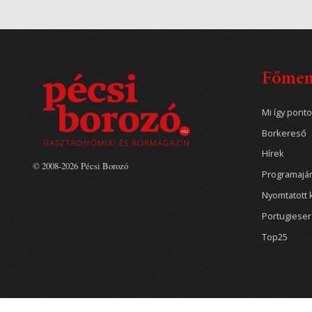
Főme
Mi így pont
Borkereső
Hírek
© 2008-2026 Pécsi Borozó
Programajá
Nyomtatott 
Portugiese
Top25