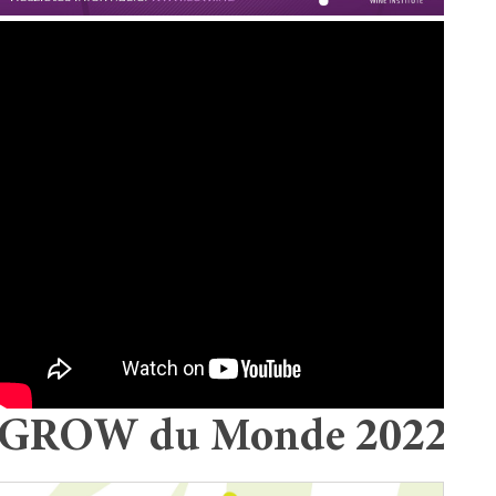
GROW du Monde 2022