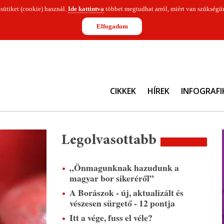
 sütiket (cookie) használ.
Ide kattintva
többet megtudhat arról, miért van szükségün
Elfogadom
CIKKEK
HÍREK
INFOGRAFI
Legolvasottabb
„Önmagunknak hazudunk a
magyar bor sikeréről”
A Borászok - új, aktualizált és
vészesen sürgető - 12 pontja
Itt a vége, fuss el véle?