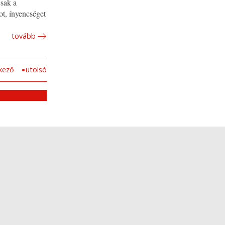
csak a
ot, ínyencséget
tovább
kező
utolsó