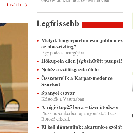
GROW du Monde 2026 Mikulovban
tovább
Legfrissebb
Melyik tengerparton esne jobban ez
az olaszrizling?
Egy podcast margójára
Hőkupola ellen jégbehűtött pusipel!
Nehéz a szőlősgazda élete
Összeterelik a Kárpát-medence
Szürkéit
Spanyol csavar
Kóstolók a Vasutasban
A régió top25 bora – tizenötödször
Plusz novemberben újra nyomtatott Pécsi
Borozó érkezik!
El kell döntenünk: akarunk-e szőlőt