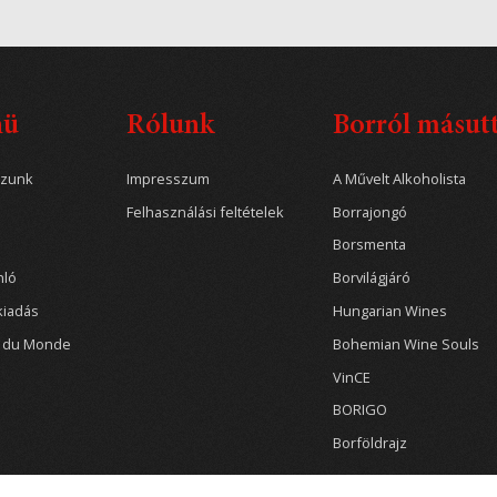
nü
Rólunk
Borról másut
ozunk
Impresszum
A Művelt Alkoholista
Felhasználási feltételek
Borrajongó
Borsmenta
nló
Borvilágjáró
kiadás
Hungarian Wines
r du Monde
Bohemian Wine Souls
VinCE
BORIGO
Borföldrajz