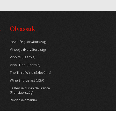
t
Olvassuk
Iće&Piće (Horvátország)
Vinopija (Horvátország)
Vino.rs (Szerbia)
Vino i Fino (Szerbia)
The Third Wine (Szlovénia)
Wine Enthusiast (USA)
La Revue du vin de France
(Franciaország)
Revino (Románia)