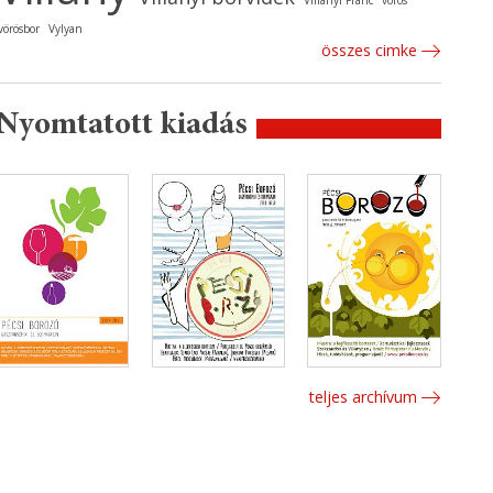
Villányi Franc
vörös
vörösbor
Vylyan
összes cimke
Nyomtatott kiadás
teljes archívum