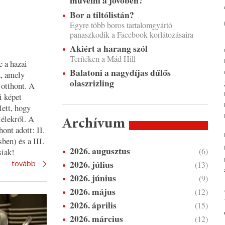
művelni a jövőben?
Bor a tiltólistán?
Egyre több boros tartalomgyártó
panaszkodik a Facebook korlátozásaira
Akiért a harang szól
Terítéken a Mád Hill
 a hazai
Balatoni a nagydíjas dűlős
n, amely
olaszrizling
 otthont. A
i képet
lett, hogy
lélekről. A
Archívum
ont adott: II.
en) és a III.
2026. augusztus
(6)
siak!
2026. július
tovább
(13)
2026. június
(9)
2026. május
(12)
2026. április
(15)
2026. március
(12)