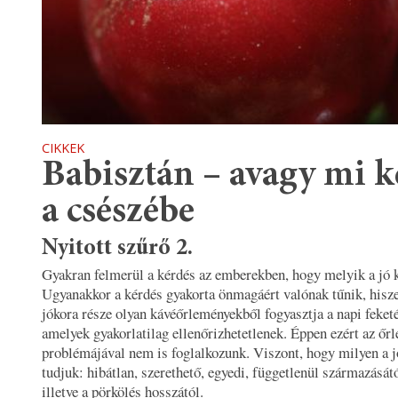
CIKKEK
Babisztán – avagy mi k
a csészébe
Nyitott szűrő 2.
Gyakran felmerül a kérdés az emberekben, hogy melyik a jó 
Ugyanakkor a kérdés gyakorta önmagáért valónak tűnik, hisz
jókora része olyan kávéőrleményekből fogyasztja a napi feketé
amelyek gyakorlatilag ellenőrizhetetlenek. Éppen ezért az őr
problémájával nem is foglalkozunk. Viszont, hogy milyen a jó
tudjuk: hibátlan, szerethető, egyedi, függetlenül származásától
illetve a pörkölés hosszától.