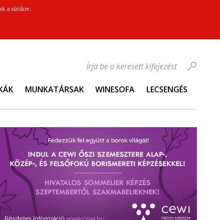
k a sütikre.
Írja be a keresett kifejezést
KÁK
MUNKATÁRSAK
WINESOFA
LECSENGÉS