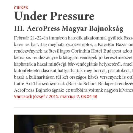
CIKKEK
Under Pressure
III. AeroPress Magyar Bajnokság
Február 21-22-én immáron hatodik alkalommal gyűltek össze
kávé- és bárvilág meghatározó szereplői, a KávéBár Bazár-o
rendezvénynek az ötcsillagos Corinthia Hotel Budapest adott
kétnapos rendezvényre kilátogató vendégek jó keresztmetszet
kaphattak a hazai minőségi bár-vendéglátás helyzetéről, amel
különféle előadásokat hallgathattak meg borról, párlatokról, 
bazár a kulinaritáson túl két országos kávés versenynek is otth
Latte Art Throwdown-nak (Barista School Budapest rendezésb
AeroPress Bajnokságnak; ez utóbbira voltunk nagyon kívánc
Váncsodi József
2015. március 2. 08:04:48