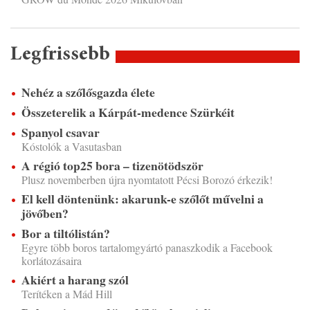
Legfrissebb
Nehéz a szőlősgazda élete
Összeterelik a Kárpát-medence Szürkéit
Spanyol csavar
Kóstolók a Vasutasban
A régió top25 bora – tizenötödször
Plusz novemberben újra nyomtatott Pécsi Borozó érkezik!
El kell döntenünk: akarunk-e szőlőt művelni a
jövőben?
Bor a tiltólistán?
Egyre több boros tartalomgyártó panaszkodik a Facebook
korlátozásaira
Akiért a harang szól
Terítéken a Mád Hill