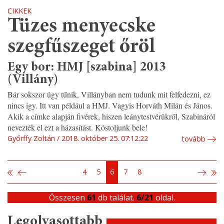
CIKKEK
Tüzes menyecske
szegfűszeget őröl
Egy bor: HMJ [szabina] 2013
(Villány)
Bár sokszor úgy tűnik, Villányban nem tudunk mit felfedezni, ez
nincs így. Itt van például a HMJ. Vagyis Horváth Milán és János.
Akik a címke alapján fivérek, hiszen leánytestvérükről, Szabináról
nevezték el ezt a házasítást. Kóstoljunk bele!
Győrffy Zoltán
2018. október 25. 07:12:22
tovább
4
5
6
7
8
Összesen
61
db találat.
6/21
oldal.
Legolvasottabb