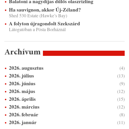
Balatoni a nagydíjas dűlős olaszrizling
Ha sauvignon, akkor Új-Zéland?
Shed 530 Estate (Hawke’s Bay)
A folyton újragondolt Szekszárd
Látogatóban a Pósta Borháznál
Archívum
2026. augusztus
(4)
2026. július
(13)
2026. június
(9)
2026. május
(12)
2026. április
(15)
2026. március
(12)
2026. február
(8)
2026. január
(11)