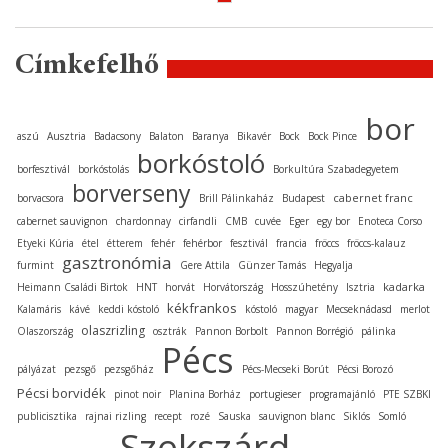
Címkefelhő
bor
aszú
Ausztria
Badacsony
Balaton
Baranya
Bikavér
Bock
Bock Pince
borkóstoló
borfesztivál
borkóstolás
Borkultúra Szabadegyetem
borverseny
cabernet franc
borvacsora
Brill Pálinkaház
Budapest
cabernet sauvignon
chardonnay
cirfandli
CMB
cuvée
Eger
egy bor
Enoteca Corso
Etyeki Kúria
étel
étterem
fehér
fehérbor
fesztivál
francia
fröccs
fröccs-kalauz
gasztronómia
furmint
Gere Attila
Günzer Tamás
Hegyalja
kadarka
Heimann Családi Birtok
HNT
horvát
Horvátország
Hosszúhetény
Isztria
kékfrankos
Kalamáris
kávé
keddi kóstoló
kóstoló
magyar
Mecseknádasd
merlot
olaszrizling
Olaszország
osztrák
Pannon Borbolt
Pannon Borrégió
pálinka
Pécs
pályázat
pezsgő
pezsgőház
Pécs-Mecseki Borút
Pécsi Borozó
Pécsi borvidék
pinot noir
Planina Borház
portugieser
programajánló
PTE SZBKI
publicisztika
rajnai rizling
recept
rozé
Sauska
sauvignon blanc
Siklós
Somló
Szekszárd