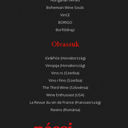
Hungarian Wines
Bohemian Wine Souls
VinCE
BORIGO
Borföldrajz
Olvassuk
Iće&Piće (Horvátország)
Vinopija (Horvátország)
Vino.rs (Szerbia)
Vino i Fino (Szerbia)
The Third Wine (Szlovénia)
Wine Enthusiast (USA)
La Revue du vin de France (Franciaország)
Revino (Románia)