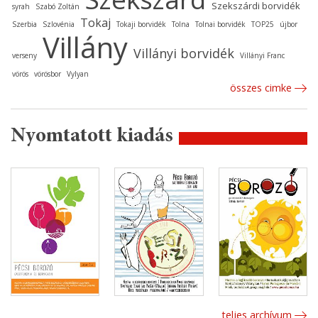
Szekszárdi borvidék
syrah
Szabó Zoltán
Tokaj
Szerbia
Szlovénia
Tokaji borvidék
Tolna
Tolnai borvidék
TOP25
újbor
Villány
Villányi borvidék
verseny
Villányi Franc
vörös
vörösbor
Vylyan
összes cimke
Nyomtatott kiadás
teljes archívum