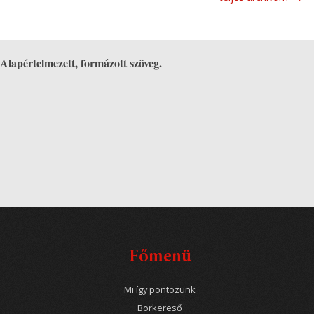
Alapértelmezett, formázott szöveg.
Főmenü
Mi így pontozunk
Borkereső