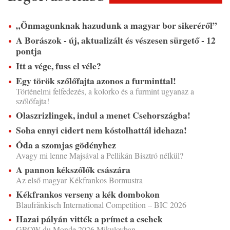
„Önmagunknak hazudunk a magyar bor sikeréről”
A Borászok - új, aktualizált és vészesen sürgető - 12
pontja
Itt a vége, fuss el véle?
Egy török szőlőfajta azonos a furminttal!
Történelmi felfedezés, a kolorko és a furmint ugyanaz a
szőlőfajta!
Olaszrizlingek, indul a menet Csehországba!
Soha ennyi cidert nem kóstolhattál idehaza!
Óda a szomjas gödényhez
Avagy mi lenne Majsával a Pellikán Bisztró nélkül?
A pannon kékszőlők császára
Az első magyar Kékfrankos Bormustra
Kékfrankos verseny a kék dombokon
Blaufränkisch International Competition – BIC 2026
Hazai pályán vitték a prímet a csehek
GROW du Monde 2026 Mikulovban