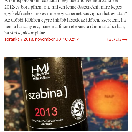
A borospolcomon ráakadtam egy duettre: Németh Janó két
2012-es bora pihent ott, milyen lenne összenézni, mire képes
egy kékfrankos, no és mire egy cabernet sauvignon hat év után?
Az utóbbi időkben egyre inkább hiszek az időben, szeretem, ha
nem a harsány erő, hanem a finom elegancia dominál a borban,
ha vörös, akkor pláne.
zoranka
2018. november 30. 10:02:17
tovább