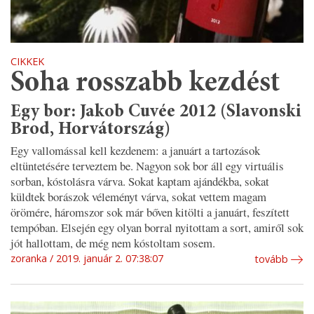
CIKKEK
Soha rosszabb kezdést
Egy bor: Jakob Cuvée 2012 (Slavonski
Brod, Horvátország)
Egy vallomással kell kezdenem: a januárt a tartozások
eltüntetésére terveztem be. Nagyon sok bor áll egy virtuális
sorban, kóstolásra várva. Sokat kaptam ajándékba, sokat
küldtek borászok véleményt várva, sokat vettem magam
örömére, háromszor sok már bőven kitölti a januárt, feszített
tempóban. Elsején egy olyan borral nyitottam a sort, amiről sok
jót hallottam, de még nem kóstoltam sosem.
zoranka
2019. január 2. 07:38:07
tovább