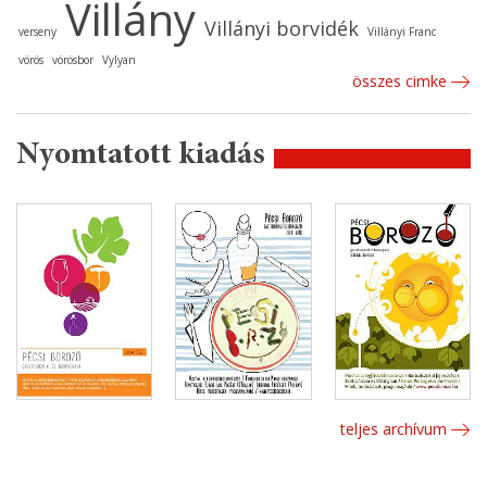
Villány
Villányi borvidék
verseny
Villányi Franc
vörös
vörösbor
Vylyan
összes cimke
Nyomtatott kiadás
teljes archívum