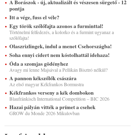
A Borászok - új, aktualizált és vészesen sürgető - 12
pontja
Itt a vége, fuss el véle?
Egy török szőlőfajta azonos a furminttal!
Történelmi felfedezés, a kolorko és a furmint ugyanaz a
szőlőfajta!
Olaszrizlingek, indul a menet Csehországba!
Soha ennyi cidert nem kóstolhattál idehaza!
Óda a szomjas gödényhez
Avagy mi lenne Majsával a Pellikán Bisztró nélkül?
A pannon kékszőlők császára
Az első magyar Kékfrankos Bormustra
Kékfrankos verseny a kék dombokon
Blaufränkisch International Competition – BIC 2026
Hazai pályán vitték a prímet a csehek
GROW du Monde 2026 Mikulovban