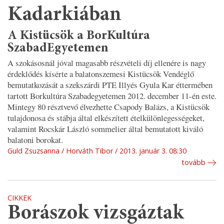
Kadarkiában
A Kistücsök a BorKultúra
SzabadEgyetemen
A szokásosnál jóval magasabb részvételi díj ellenére is nagy
érdeklődés kísérte a balatonszemesi Kistücsök Vendéglő
bemutatkozását a szekszárdi PTE Illyés Gyula Kar éttermében
tartott Borkultúra Szabadegyetemen 2012. december 11-én este.
Mintegy 80 résztvevő élvezhette Csapody Balázs, a Kistücsök
tulajdonosa és stábja által elkészített ételkülönlegességeket,
valamint Rocskár László sommelier által bemutatott kiváló
balatoni borokat.
Guld Zsuzsanna / Horváth Tibor
2013. január 3. 08:30
tovább
CIKKEK
Borászok vizsgáztak