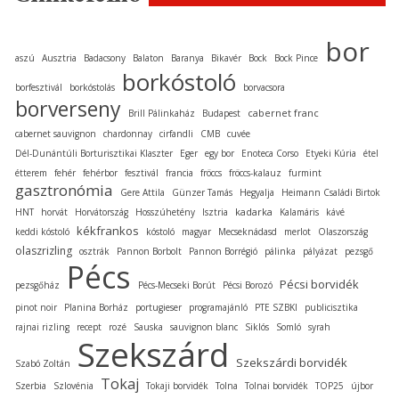
bor
aszú
Ausztria
Badacsony
Balaton
Baranya
Bikavér
Bock
Bock Pince
borkóstoló
borfesztivál
borkóstolás
borvacsora
borverseny
cabernet franc
Brill Pálinkaház
Budapest
cabernet sauvignon
chardonnay
cirfandli
CMB
cuvée
Dél-Dunántúli Borturisztikai Klaszter
Eger
egy bor
Enoteca Corso
Etyeki Kúria
étel
étterem
fehér
fehérbor
fesztivál
francia
fröccs
fröccs-kalauz
furmint
gasztronómia
Gere Attila
Günzer Tamás
Hegyalja
Heimann Családi Birtok
kadarka
HNT
horvát
Horvátország
Hosszúhetény
Isztria
Kalamáris
kávé
kékfrankos
keddi kóstoló
kóstoló
magyar
Mecseknádasd
merlot
Olaszország
olaszrizling
osztrák
Pannon Borbolt
Pannon Borrégió
pálinka
pályázat
pezsgő
Pécs
Pécsi borvidék
pezsgőház
Pécs-Mecseki Borút
Pécsi Borozó
pinot noir
Planina Borház
portugieser
programajánló
PTE SZBKI
publicisztika
rajnai rizling
recept
rozé
Sauska
sauvignon blanc
Siklós
Somló
syrah
Szekszárd
Szekszárdi borvidék
Szabó Zoltán
Tokaj
Szerbia
Szlovénia
Tokaji borvidék
Tolna
Tolnai borvidék
TOP25
újbor