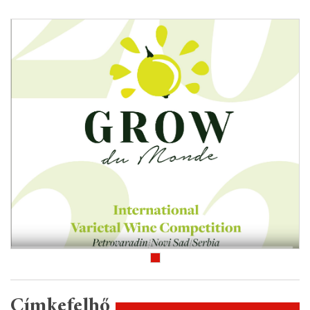
Címkefelhő