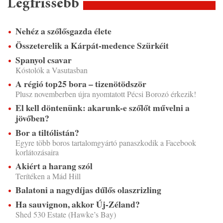
Legfrissebb
Nehéz a szőlősgazda élete
Összeterelik a Kárpát-medence Szürkéit
Spanyol csavar
Kóstolók a Vasutasban
A régió top25 bora – tizenötödször
Plusz novemberben újra nyomtatott Pécsi Borozó érkezik!
El kell döntenünk: akarunk-e szőlőt művelni a
jövőben?
Bor a tiltólistán?
Egyre több boros tartalomgyártó panaszkodik a Facebook
korlátozásaira
Akiért a harang szól
Terítéken a Mád Hill
Balatoni a nagydíjas dűlős olaszrizling
Ha sauvignon, akkor Új-Zéland?
Shed 530 Estate (Hawke’s Bay)