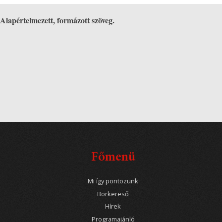
Alapértelmezett, formázott szöveg.
Főmenü
Mi így pontozunk
Borkereső
Hírek
Programajánló