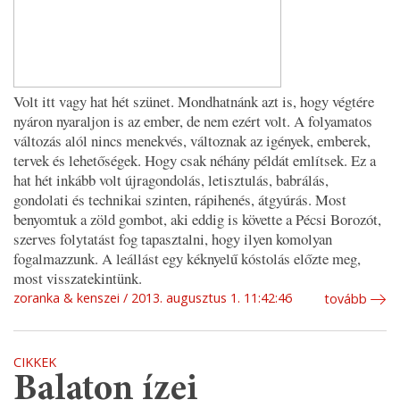
Volt itt vagy hat hét szünet. Mondhatnánk azt is, hogy végtére
nyáron nyaraljon is az ember, de nem ezért volt. A folyamatos
változás alól nincs menekvés, változnak az igények, emberek,
tervek és lehetőségek. Hogy csak néhány példát említsek. Ez a
hat hét inkább volt újragondolás, letisztulás, babrálás,
gondolati és technikai szinten, rápihenés, átgyúrás. Most
benyomtuk a zöld gombot, aki eddig is követte a Pécsi Borozót,
szerves folytatást fog tapasztalni, hogy ilyen komolyan
fogalmazzunk. A leállást egy kéknyelű kóstolás előzte meg,
most visszatekintünk.
zoranka & kenszei
2013. augusztus 1. 11:42:46
tovább
CIKKEK
Balaton ízei