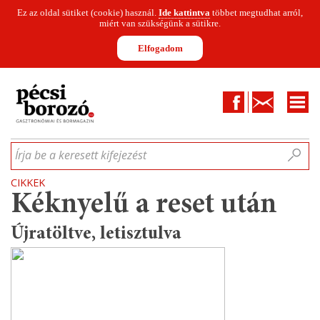
Ez az oldal sütiket (cookie) használ.
Ide kattintva
többet megtudhat arról,
miért van szükségünk a sütikre.
Elfogadom
Facebook
Kapcsolat
CIKKEK
HÍREK
INFOGRAFIKÁK
MUNKATÁRSAK
WINESOFA
LE
Írja be a keresett kifejezést
CIKKEK
Kéknyelű a reset után
Újratöltve, letisztulva