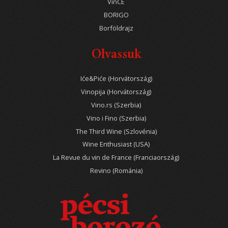
VinCE
BORIGO
Borföldrajz
Olvassuk
Iće&Piće (Horvátország)
Vinopija (Horvátország)
Vino.rs (Szerbia)
Vino i Fino (Szerbia)
The Third Wine (Szlovénia)
Wine Enthusiast (USA)
La Revue du vin de France (Franciaország)
Revino (Románia)