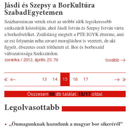
Jásdi és Szepsy a BorKultúra
SzabadEgyetemen
Százharmincan vettek részt az utóbbi idők legsikeresebb
szekszárdi kóstolóján, ahol Jásdi István és Szepsy István várta
a borkedvelőket. Zsúfolásig megtelt a PTE IGYK étterme, ami
az est folyamán néha zavaró morajláshoz is vezetett, de aki
figyelt, élvezetes estét tölthetett el. Bor és borbeszéd
változatossága Szekszárdon.
zoranka
2012. április 25. 7ó
tovább
13
14
15
16
17
Összesen
50
db találat.
15/17
oldal.
Legolvasottabb
„Önmagunknak hazudunk a magyar bor sikeréről”