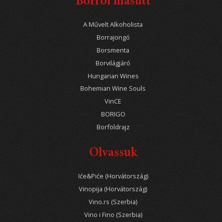
Borról másutt
A Művelt Alkoholista
Borrajongó
Borsmenta
Borvilágjáró
Hungarian Wines
Bohemian Wine Souls
VinCE
BORIGO
Borföldrajz
Olvassuk
Iće&Piće (Horvátország)
Vinopija (Horvátország)
Vino.rs (Szerbia)
Vino i Fino (Szerbia)