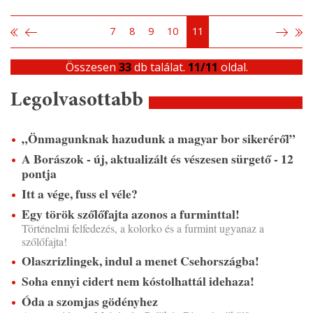
7
8
9
10
11
Összesen
33
db találat.
11/11
oldal.
Legolvasottabb
„Önmagunknak hazudunk a magyar bor sikeréről”
A Borászok - új, aktualizált és vészesen sürgető - 12
pontja
Itt a vége, fuss el véle?
Egy török szőlőfajta azonos a furminttal!
Történelmi felfedezés, a kolorko és a furmint ugyanaz a
szőlőfajta!
Olaszrizlingek, indul a menet Csehországba!
Soha ennyi cidert nem kóstolhattál idehaza!
Óda a szomjas gödényhez