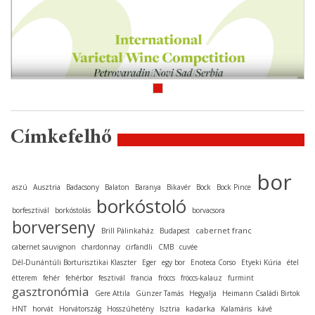
Címkefelhő
bor
aszú
Ausztria
Badacsony
Balaton
Baranya
Bikavér
Bock
Bock Pince
borkóstoló
borfesztivál
borkóstolás
borvacsora
borverseny
cabernet franc
Brill Pálinkaház
Budapest
cabernet sauvignon
chardonnay
cirfandli
CMB
cuvée
Dél-Dunántúli Borturisztikai Klaszter
Eger
egy bor
Enoteca Corso
Etyeki Kúria
étel
étterem
fehér
fehérbor
fesztivál
francia
fröccs
fröccs-kalauz
furmint
gasztronómia
Gere Attila
Günzer Tamás
Hegyalja
Heimann Családi Birtok
kadarka
HNT
horvát
Horvátország
Hosszúhetény
Isztria
Kalamáris
kávé