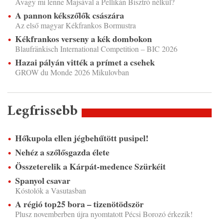
Avagy mi lenne Majsával a Pellikán Bisztró nélkül?
A pannon kékszőlők császára
Az első magyar Kékfrankos Bormustra
Kékfrankos verseny a kék dombokon
Blaufränkisch International Competition – BIC 2026
Hazai pályán vitték a prímet a csehek
GROW du Monde 2026 Mikulovban
Legfrissebb
Hőkupola ellen jégbehűtött pusipel!
Nehéz a szőlősgazda élete
Összeterelik a Kárpát-medence Szürkéit
Spanyol csavar
Kóstolók a Vasutasban
A régió top25 bora – tizenötödször
Plusz novemberben újra nyomtatott Pécsi Borozó érkezik!