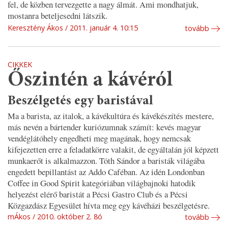
fel, de közben tervezgette a nagy álmát. Ami mondhatjuk,
mostanra beteljesedni látszik.
Keresztény Ákos
2011. január 4. 10:15
tovább
CIKKEK
Őszintén a kávéról
Beszélgetés egy baristával
Ma a barista, az italok, a kávékultúra és kávékészítés mestere,
más nevén a bártender kuriózumnak számít: kevés magyar
vendéglátóhely engedheti meg magának, hogy nemcsak
kifejezetten erre a feladatkörre valakit, de egyáltalán jól képzett
munkaerőt is alkalmazzon. Tóth Sándor a baristák világába
engedett bepillantást az Addo Caféban. Az idén Londonban
Coffee in Good Spirit kategóriában világbajnoki hatodik
helyezést elérő baristát a Pécsi Gastro Club és a Pécsi
Közgazdász Egyesület hívta meg egy kávéházi beszélgetésre.
mÁkos
2010. október 2. 8ó
tovább