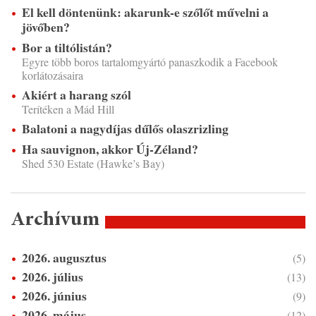
El kell döntenünk: akarunk-e szőlőt művelni a
jövőben?
Bor a tiltólistán?
Egyre több boros tartalomgyártó panaszkodik a Facebook
korlátozásaira
Akiért a harang szól
Terítéken a Mád Hill
Balatoni a nagydíjas dűlős olaszrizling
Ha sauvignon, akkor Új-Zéland?
Shed 530 Estate (Hawke’s Bay)
Archívum
2026. augusztus
(5)
2026. július
(13)
2026. június
(9)
2026. május
(12)