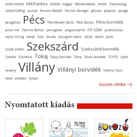
kékfrankos
keddi kóstoló
kóstoló
magyar
Mecseknádasd
merlot
Olaszország
olaszrizling
osztrák
Pannon Borbolt
Pannon Borrégió
pálinka
pályázat
pezsgő
Pécs
Pécsi borvidék
pezsgőház
Pécs-Mecseki Borút
Pécsi Borozó
pinot noir
Planina Borház
portugieser
programajánló
PTE SZBKI
publicisztika
rajnai rizling
recept
rozé
Sauska
sauvignon blanc
Siklós
Somló
syrah
Szekszárd
Szekszárdi borvidék
Szabó Zoltán
Tokaj
Szerbia
Szlovénia
Tokaji borvidék
Tolna
Tolnai borvidék
TOP25
újbor
Villány
Villányi borvidék
verseny
Villányi Franc
vörös
vörösbor
Vylyan
összes cimke
Nyomtatott kiadás