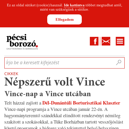
Ez az oldal sütiket (cookie) használ.
Ide kattintva
többet megtudhat arról,
miért van szükségünk a sütikre.
Elfogadom
Facebook
Kapcsolat
CIKKEK
HÍREK
INFOGRAFIKÁK
MUNKATÁRSAK
WINESOFA
LE
Írja be a keresett kifejezést
CIKKEK
Népszerű volt Vince
Vince-nap a Vince utcában
Dél-Dunántúli Borturisztikai Klaszter
Telt házzal zajlott a
Vince-napi programja a Vince utcában január 22-én. A
hagyományteremtő szándékkal elindított rendezvényt némileg
szakított a szokásokkal, a Tüke Borházban tartott vesszőjóslást
követő programok a hidegre való tekintettel belső helyszínen