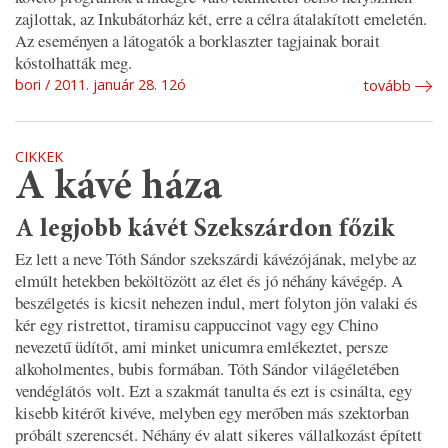
zajlottak, az Inkubátorház két, erre a célra átalakított emeletén.
Az eseményen a látogatók a borklaszter tagjainak borait
kóstolhatták meg.
bori
2011. január 28. 12ó
tovább
CIKKEK
A kávé háza
A legjobb kávét Szekszárdon főzik
Ez lett a neve Tóth Sándor szekszárdi kávézójának, melybe az
elmúlt hetekben beköltözött az élet és jó néhány kávégép. A
beszélgetés is kicsit nehezen indul, mert folyton jön valaki és
kér egy ristrettot, tiramisu cappuccinot vagy egy Chino
nevezetű üdítőt, ami minket unicumra emlékeztet, persze
alkoholmentes, bubis formában. Tóth Sándor világéletében
vendéglátós volt. Ezt a szakmát tanulta és ezt is csinálta, egy
kisebb kitérőt kivéve, melyben egy merőben más szektorban
próbált szerencsét. Néhány év alatt sikeres vállalkozást épített