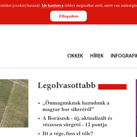
 sütiket (cookie) használ.
Ide kattintva
többet megtudhat arról, miért van szükségün
Elfogadom
CIKKEK
HÍREK
INFOGRAFI
Legolvasottabb
„Önmagunknak hazudunk a
magyar bor sikeréről”
A Borászok - új, aktualizált és
vészesen sürgető - 12 pontja
Itt a vége, fuss el véle?