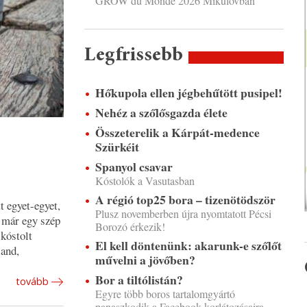
GROW du Monde 2026 Mikulovban
Legfrissebb
Hőkupola ellen jégbehűtött pusipel!
Nehéz a szőlősgazda élete
Összeterelik a Kárpát-medence
Szürkéit
Spanyol csavar
Kóstolók a Vasutasban
A régió top25 bora – tizenötödször
t egyet-egyet,
Plusz novemberben újra nyomtatott Pécsi
 már egy szép
Borozó érkezik!
 kóstolt
El kell döntenünk: akarunk-e szőlőt
land,
művelni a jövőben?
Bor a tiltólistán?
tovább
Egyre több boros tartalomgyártó
panaszkodik a Facebook korlátozásaira