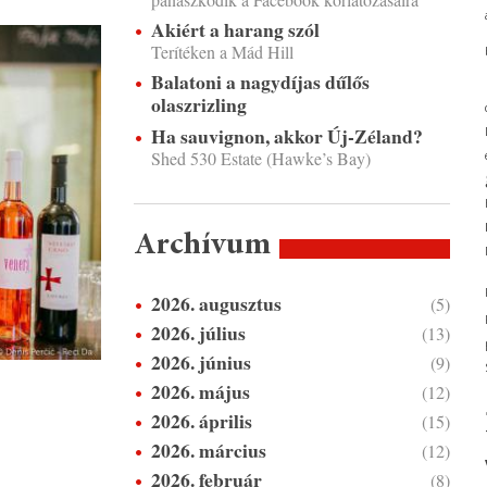
Akiért a harang szól
Terítéken a Mád Hill
Balatoni a nagydíjas dűlős
olaszrizling
Ha sauvignon, akkor Új-Zéland?
Shed 530 Estate (Hawke’s Bay)
Archívum
2026. augusztus
(5)
2026. július
(13)
2026. június
(9)
2026. május
(12)
2026. április
(15)
2026. március
(12)
2026. február
(8)