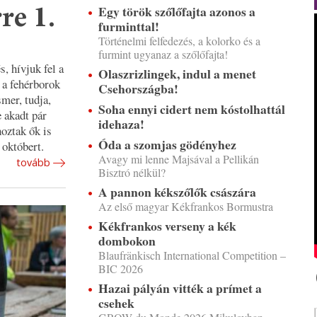
Egy török szőlőfajta azonos a
re 1.
furminttal!
Történelmi felfedezés, a kolorko és a
furmint ugyanaz a szőlőfajta!
, hívjuk fel a
Olaszrizlingek, indul a menet
, a fehérborok
Csehországba!
smer, tudja,
Soha ennyi cidert nem kóstolhattál
 akadt pár
idehaza!
hoztak ők is
Óda a szomjas gödényhez
 októbert.
Avagy mi lenne Majsával a Pellikán
tovább
Bisztró nélkül?
A pannon kékszőlők császára
Az első magyar Kékfrankos Bormustra
Kékfrankos verseny a kék
dombokon
Blaufränkisch International Competition –
BIC 2026
Hazai pályán vitték a prímet a
csehek