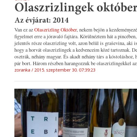
Olaszrizlingek október
Az évjárat: 2014
Van ez az
Olaszrizling Október
, nekem bejön a kezdeményezés
figyelmet erre a jóravaló fajtára. Körülnéztem hát a pincében
jelentős része olaszrizling volt, azon belül is graševina, aki i
hogy a horvát olaszrizlingek a kedvenceim közé tartoznak. De
osztrák, néhány magyar. És akadt néhány társ a kóstoláshoz, 
pár bort. Három részben harangozzuk be olaszrizlingekkel az
zoranka
2015. szeptember 30. 07:39:23