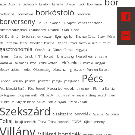
bor
aszú
Ausztria
Badacsony
Balaton
Baranya
Bikavér
Bock
Bock Pince
borkóstoló
F
borfesztivál
borkóstolás
borvacsora
borverseny
cabernet franc
Brill Pálinkaház
Budapest
cabernet sauvignon
chardonnay
cirfandli
CMB
cuvée
Ka
Dél-Dunántúli Borturisztikai Klaszter
Eger
egy bor
Enoteca Corso
Etyeki Kúria
étel
étterem
fehér
fehérbor
fesztivál
francia
fröccs
fröccs-kalauz
furmint
gasztronómia
Gere Attila
Günzer Tamás
Hegyalja
Heimann Családi Birtok
HNT
horvát
Horvátország
Hosszúhetény
Isztria
kékfrankos
kadarka
Kalamáris
kávé
keddi kóstoló
kóstoló
magyar
olaszrizling
Mecseknádasd
merlot
Olaszország
osztrák
Pannon Borbolt
Pécs
Pannon Borrégió
pálinka
pályázat
pezsgő
pezsgőház
Pécsi borvidék
Pécs-Mecseki Borút
Pécsi Borozó
pinot noir
Planina Borház
portugieser
programajánló
PTE SZBKI
publicisztika
rajnai rizling
recept
rozé
Sauska
sauvignon blanc
Siklós
Somló
syrah
Szabó Zoltán
Szekszárd
Szekszárdi borvidék
Szerbia
Szlovénia
Tokaj
Tokaji borvidék
Tolna
Tolnai borvidék
TOP25
újbor
verseny
Villány
Villányi borvidék