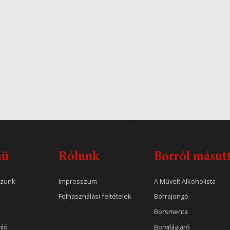
nü
Rólunk
Borról másut
ozunk
Impresszum
A Művelt Alkoholista
Felhasználási feltételek
Borrajongó
Borsmenta
nló
Borvilágjáró