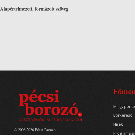
Alapértelmezett, formázott szöveg.
Főme
Mi így pont
Borkereső
Hírek
© 2008-2026 Pécsi Borozó
Programajá