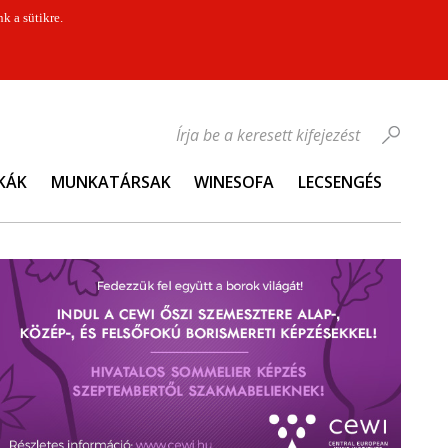
k a sütikre.
Írja be a keresett kifejezést
KÁK
MUNKATÁRSAK
WINESOFA
LECSENGÉS