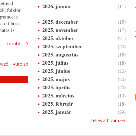
netrend
2026. január
(11)
k, folklór,
gramot is
2025. december
(15)
atott borát
2025. november
tatás is
(17)
2025. október
(21)
tovább
2025. szeptember
(20)
2025. augusztus
(18)
2025. július
(18)
kező
utolsó
2025. június
(20)
2025. május
(20)
2025. április
(20)
2025. március
(19)
2025. február
(18)
2025. január
(29)
teljes arhívum