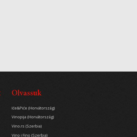
t
Olvassuk
Iće&Piće (Horvátország)
Vinopija (Horvátország)
Vino.rs (Szerbia)
Vino i Fino (Szerbia)