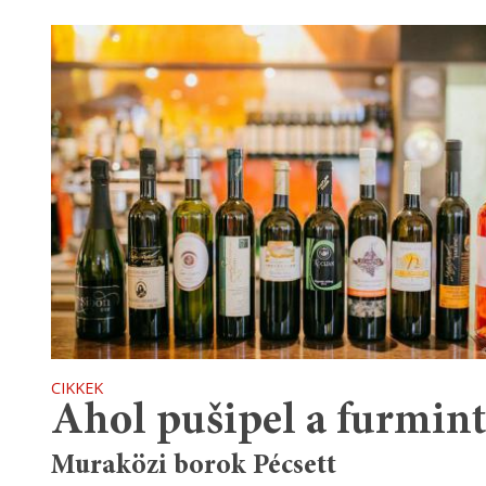
CIKKEK
Ahol pušipel a furmint
Muraközi borok Pécsett