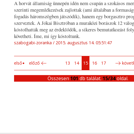
A horvát államiság ünnepén idén nem csupán a szokásos me
szerinti megemlékezések zajlottak (ami általában a formaságo
fogadás háromszögben játszódik), hanem egy borgasztro pro
szerveztek. A Jókai Bisztróban a muraközi borászok 12 válog
kóstolhatták meg az érdeklődők, a sikeres bemutatkozást foly
követheti. Íme, mi így kóstoltunk.
szabogabi-zoranka
2015. augusztus 14. 05:51:47
első
előző
13
14
15
16
17
követ
Összesen
101
db találat.
15/34
oldal.