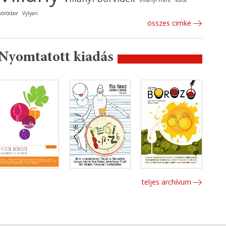
Villányi Franc
vörös
vörösbor
Vylyan
összes cimke
Nyomtatott kiadás
teljes archívum