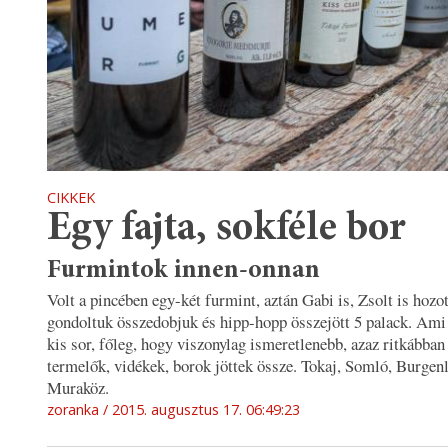
CIKKEK
Egy fajta, sokféle bor
Furmintok innen-onnan
Volt a pincében egy-két furmint, aztán Gabi is, Zsolt is hozot
gondoltuk összedobjuk és hipp-hopp összejött 5 palack. Ami
kis sor, főleg, hogy viszonylag ismeretlenebb, azaz ritkábban
termelők, vidékek, borok jöttek össze. Tokaj, Somló, Burgen
Muraköz.
zoranka
2015. augusztus 17. 06:49:23