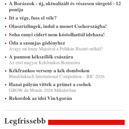
A Borászok - új, aktualizált és vészesen sürgető - 12
pontja
Itt a vége, fuss el véle?
Olaszrizlingek, indul a menet Csehországba!
Soha ennyi cidert nem kóstolhattál idehaza!
Óda a szomjas gödényhez
Avagy mi lenne Majsával a Pellikán Bisztró nélkül?
A pannon kékszőlők császára
Az első magyar Kékfrankos Bormustra
Kékfrankos verseny a kék dombokon
Blaufränkisch International Competition – BIC 2026
Hazai pályán vitték a prímet a csehek
GROW du Monde 2026 Mikulovban
Rekordok az idei VinAgorán
Legfrissebb