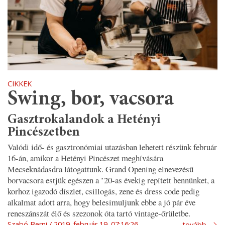
CIKKEK
Swing, bor, vacsora
Gasztrokalandok a Hetényi
Pincészetben
Valódi idő- és gasztronómiai utazásban lehetett részünk február
16-án, amikor a Hetényi Pincészet meghívására
Mecseknádasdra látogattunk. Grand Opening elnevezésű
borvacsora estjük egészen a ’20-as évekig repített bennünket, a
korhoz igazodó díszlet, csillogás, zene és dress code pedig
alkalmat adott arra, hogy belesimuljunk ebbe a jó pár éve
reneszánszát élő és szezonok óta tartó vintage-őrületbe.
Szabó Berni
2019. február 19. 07:16:26
tovább