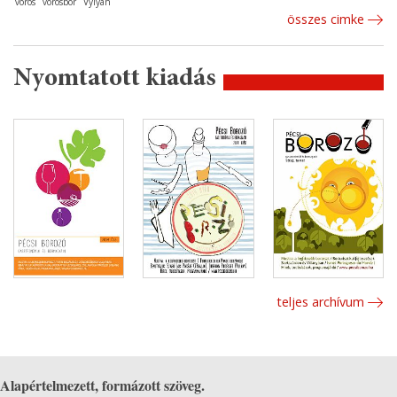
vörös
vörösbor
Vylyan
összes cimke
Nyomtatott kiadás
teljes archívum
Alapértelmezett, formázott szöveg.