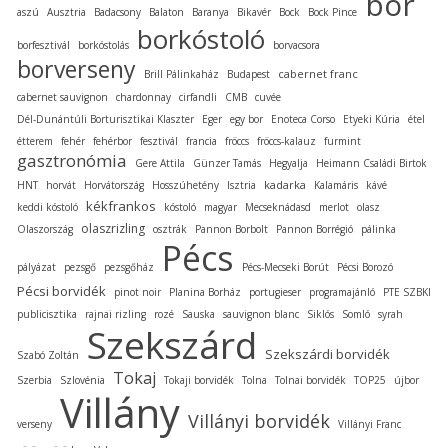
bor
aszú
Ausztria
Badacsony
Balaton
Baranya
Bikavér
Bock
Bock Pince
borkóstoló
borfesztivál
borkóstolás
borvacsora
borverseny
cabernet franc
Brill Pálinkaház
Budapest
cabernet sauvignon
chardonnay
cirfandli
CMB
cuvée
Dél-Dunántúli Borturisztikai Klaszter
Eger
egy bor
Enoteca Corso
Etyeki Kúria
étel
étterem
fehér
fehérbor
fesztivál
francia
fröccs
fröccs-kalauz
furmint
gasztronómia
Gere Attila
Günzer Tamás
Hegyalja
Heimann Családi Birtok
kadarka
HNT
horvát
Horvátország
Hosszúhetény
Isztria
Kalamáris
kávé
kékfrankos
keddi kóstoló
kóstoló
magyar
Mecseknádasd
merlot
olasz
olaszrizling
Olaszország
osztrák
Pannon Borbolt
Pannon Borrégió
pálinka
Pécs
pályázat
pezsgő
pezsgőház
Pécs-Mecseki Borút
Pécsi Borozó
Pécsi borvidék
pinot noir
Planina Borház
portugieser
programajánló
PTE SZBKI
publicisztika
rajnai rizling
rozé
Sauska
sauvignon blanc
Siklós
Somló
syrah
Szekszárd
Szekszárdi borvidék
Szabó Zoltán
Tokaj
Szerbia
Szlovénia
Tokaji borvidék
Tolna
Tolnai borvidék
TOP25
újbor
Villány
Villányi borvidék
verseny
Villányi Franc