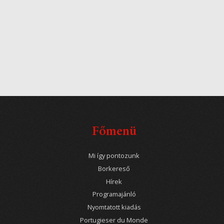
Főmenü
Mi így pontozunk
Borkereső
Hírek
Programajánló
Nyomtatott kiadás
Portugieser du Monde