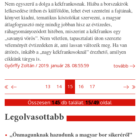
Nem egyszerű a dolga a kékfrankosnak. Hiába a borszakírók
lelkesedése itthon és külföldön, lehet évet szentelni a fajtának,
könyvet kiadni, tematikus kóstolókat szervezni, a magyar
átlagfogyasztó még mindig jobban hisz az évtizedes,
ráhagyományozódott hitében, miszerint a kékfrankos egy
„savanyú vörös”. Nem véletlen, tapasztalati úton szerezte
véleményét évtizedeken át, ami lassan változik meg. Ha van
áttörés, inkább a „nagy kékfrankosoknál” érezhető, amilyen
cikkünk tárgya is.
Győrffy Zoltán
2019. január 28. 08:55:59
tovább
13
14
15
16
17
Összesen
145
db találat.
15/49
oldal.
Legolvasottabb
„Önmagunknak hazudunk a magyar bor sikeréről”