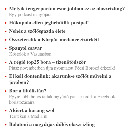
Melyik tengerparton esne jobban ez az olaszrizling?
Egy podcast margójára
Hőkupola ellen jégbehűtött pusipel!
Nehéz a szőlősgazda élete
Összeterelik a Kárpát-medence Szürkéit
Spanyol csavar
Kóstolók a Vasutasban
A régió top25 bora – tizenötödször
Plusz novemberben újra nyomtatott Pécsi Borozó érkezik!
El kell döntenünk: akarunk-e szőlőt művelni a
jövőben?
Bor a tiltólistán?
Egyre több boros tartalomgyártó panaszkodik a Facebook
korlátozásaira
Akiért a harang szól
Terítéken a Mád Hill
Balatoni a nagydíjas dűlős olaszrizling