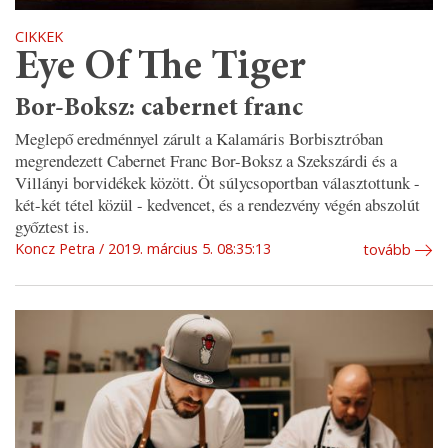
CIKKEK
Eye Of The Tiger
Bor-Boksz: cabernet franc
Meglepő eredménnyel zárult a Kalamáris Borbisztróban
megrendezett Cabernet Franc Bor-Boksz a Szekszárdi és a
Villányi borvidékek között. Öt súlycsoportban választottunk -
két-két tétel közül - kedvencet, és a rendezvény végén abszolút
győztest is.
Koncz Petra
2019. március 5. 08:35:13
tovább