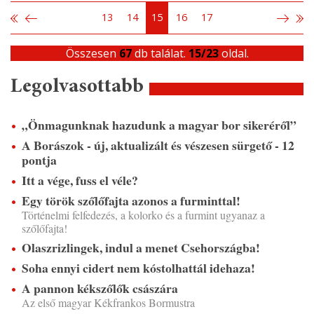
13
14
15
16
17
Összesen
67
db találat.
15/23
oldal.
Legolvasottabb
„Önmagunknak hazudunk a magyar bor sikeréről”
A Borászok - új, aktualizált és vészesen sürgető - 12
pontja
Itt a vége, fuss el véle?
Egy török szőlőfajta azonos a furminttal!
Történelmi felfedezés, a kolorko és a furmint ugyanaz a
szőlőfajta!
Olaszrizlingek, indul a menet Csehországba!
Soha ennyi cidert nem kóstolhattál idehaza!
A pannon kékszőlők császára
Az első magyar Kékfrankos Bormustra