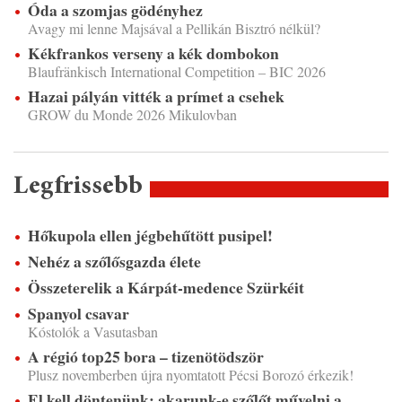
Óda a szomjas gödényhez
Avagy mi lenne Majsával a Pellikán Bisztró nélkül?
Kékfrankos verseny a kék dombokon
Blaufränkisch International Competition – BIC 2026
Hazai pályán vitték a prímet a csehek
GROW du Monde 2026 Mikulovban
Legfrissebb
Hőkupola ellen jégbehűtött pusipel!
Nehéz a szőlősgazda élete
Összeterelik a Kárpát-medence Szürkéit
Spanyol csavar
Kóstolók a Vasutasban
A régió top25 bora – tizenötödször
Plusz novemberben újra nyomtatott Pécsi Borozó érkezik!
El kell döntenünk: akarunk-e szőlőt művelni a