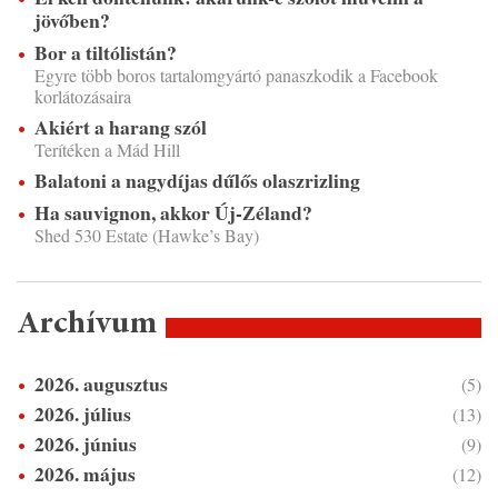
jövőben?
Bor a tiltólistán?
Egyre több boros tartalomgyártó panaszkodik a Facebook
korlátozásaira
Akiért a harang szól
Terítéken a Mád Hill
Balatoni a nagydíjas dűlős olaszrizling
Ha sauvignon, akkor Új-Zéland?
Shed 530 Estate (Hawke’s Bay)
Archívum
2026. augusztus
(5)
2026. július
(13)
2026. június
(9)
2026. május
(12)