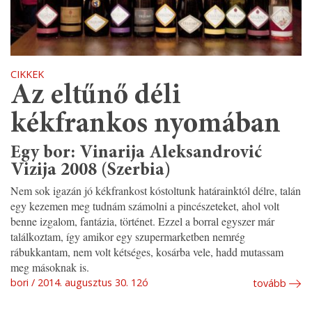
CIKKEK
Az eltűnő déli
kékfrankos nyomában
Egy bor: Vinarija Aleksandrović
Vizija 2008 (Szerbia)
Nem sok igazán jó kékfrankost kóstoltunk határainktól délre, talán
egy kezemen meg tudnám számolni a pincészeteket, ahol volt
benne izgalom, fantázia, történet. Ezzel a borral egyszer már
találkoztam, így amikor egy szupermarketben nemrég
rábukkantam, nem volt kétséges, kosárba vele, hadd mutassam
meg másoknak is.
bori
2014. augusztus 30. 12ó
tovább