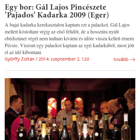
Egy bor: Gál Lajos Pincészete
’Pajados’ Kadarka 2009 (Eger)
A bajai kadarka kerekasztalon kaptam ezt a palackot, Gál Lajos
mellett kóstoltam végig az első félidőt, de a hosszúra nyúlt
ebédszünet végét nem tudtam kivárni és időre vissza kellett érnem
Pécsre. Viszont egy palackot kaptam az egri kadarkából, most jött
el az idő kibontani.
Győrffy Zoltán
2014. szeptember 2. 12ó
tovább