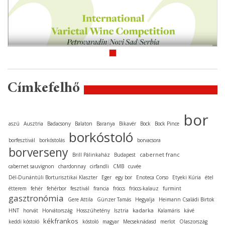
Címkefelhő
bor
aszú
Ausztria
Badacsony
Balaton
Baranya
Bikavér
Bock
Bock Pince
borkóstoló
borfesztivál
borkóstolás
borvacsora
borverseny
cabernet franc
Brill Pálinkaház
Budapest
cabernet sauvignon
chardonnay
cirfandli
CMB
cuvée
Dél-Dunántúli Borturisztikai Klaszter
Eger
egy bor
Enoteca Corso
Etyeki Kúria
étel
étterem
fehér
fehérbor
fesztivál
francia
fröccs
fröccs-kalauz
furmint
gasztronómia
Gere Attila
Günzer Tamás
Hegyalja
Heimann Családi Birtok
kadarka
HNT
horvát
Horvátország
Hosszúhetény
Isztria
Kalamáris
kávé
kékfrankos
keddi kóstoló
kóstoló
magyar
Mecseknádasd
merlot
Olaszország