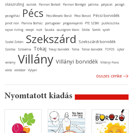
olaszrizling
osztrák
Pannon Borbolt
Pannon Borrégió
pálinka
pályázat
pezsgő
Pécs
Pécsi borvidék
pezsgőház
Pécs-Mecseki Borút
Pécsi Borozó
pinot noir
Planina Borház
portugieser
programajánló
PTE SZBKI
publicisztika
rajnai rizling
recept
rozé
Sauska
sauvignon blanc
Siklós
Somló
syrah
Szekszárd
Szekszárdi borvidék
Szabó Zoltán
Tokaj
Szerbia
Szlovénia
Tokaji borvidék
Tolna
Tolnai borvidék
TOP25
újbor
Villány
Villányi borvidék
verseny
Villányi Franc
vörös
vörösbor
Vylyan
összes cimke
Nyomtatott kiadás