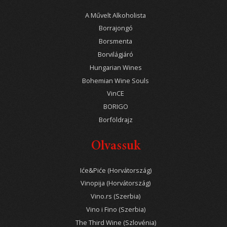
A Művelt Alkoholista
Borrajongó
Borsmenta
Borvilágjáró
Hungarian Wines
Bohemian Wine Souls
VinCE
BORIGO
Borföldrajz
Olvassuk
Iće&Piće (Horvátország)
Vinopija (Horvátország)
Vino.rs (Szerbia)
Vino i Fino (Szerbia)
The Third Wine (Szlovénia)