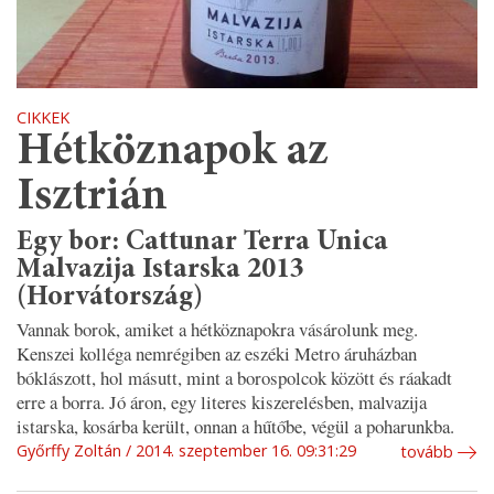
CIKKEK
Hétköznapok az
Isztrián
Egy bor: Cattunar Terra Unica
Malvazija Istarska 2013
(Horvátország)
Vannak borok, amiket a hétköznapokra vásárolunk meg.
Kenszei kolléga nemrégiben az eszéki Metro áruházban
bóklászott, hol másutt, mint a borospolcok között és ráakadt
erre a borra. Jó áron, egy literes kiszerelésben, malvazija
istarska, kosárba került, onnan a hűtőbe, végül a poharunkba.
Győrffy Zoltán
2014. szeptember 16. 09:31:29
tovább