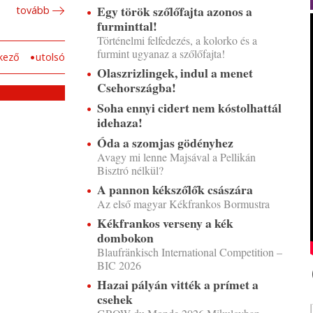
Egy török szőlőfajta azonos a
tovább
furminttal!
Történelmi felfedezés, a kolorko és a
furmint ugyanaz a szőlőfajta!
kező
utolsó
Olaszrizlingek, indul a menet
Csehországba!
Soha ennyi cidert nem kóstolhattál
idehaza!
Óda a szomjas gödényhez
Avagy mi lenne Majsával a Pellikán
Bisztró nélkül?
A pannon kékszőlők császára
Az első magyar Kékfrankos Bormustra
Kékfrankos verseny a kék
dombokon
Blaufränkisch International Competition –
BIC 2026
Hazai pályán vitték a prímet a
csehek