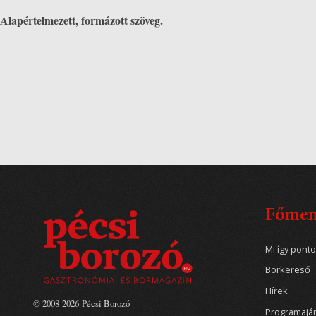
Alapértelmezett, formázott szöveg.
Főme
Mi így pont
Borkereső
Hírek
© 2008-2026 Pécsi Borozó
Programajá