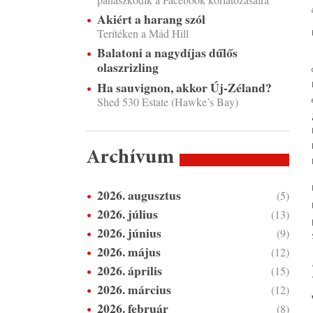
Akiért a harang szól
Terítéken a Mád Hill
Balatoni a nagydíjas dűlős
olaszrizling
Ha sauvignon, akkor Új-Zéland?
Shed 530 Estate (Hawke’s Bay)
Archívum
2026. augusztus
(5)
2026. július
(13)
2026. június
(9)
2026. május
(12)
2026. április
(15)
2026. március
(12)
2026. február
(8)