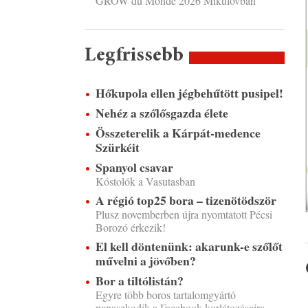
GROW du Monde 2026 Mikulovban
Legfrissebb
Hőkupola ellen jégbehűtött pusipel!
Nehéz a szőlősgazda élete
Összeterelik a Kárpát-medence
Szürkéit
Spanyol csavar
Kóstolók a Vasutasban
A régió top25 bora – tizenötödször
Plusz novemberben újra nyomtatott Pécsi
Borozó érkezik!
El kell döntenünk: akarunk-e szőlőt
művelni a jövőben?
Bor a tiltólistán?
Egyre több boros tartalomgyártó
panaszkodik a Facebook korlátozásaira