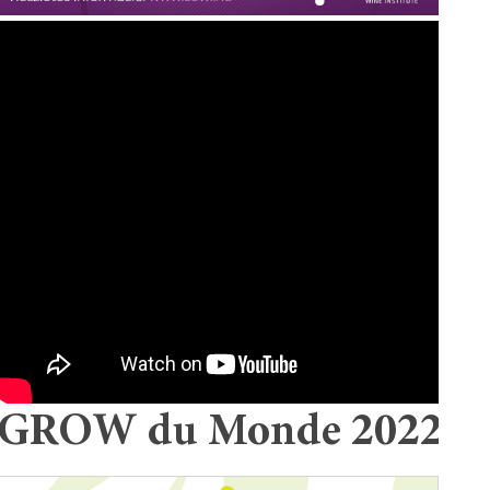
GROW du Monde 2022