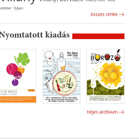
Villányi Franc
vörös
vörösbor
Vylyan
összes cimke
Nyomtatott kiadás
teljes archívum