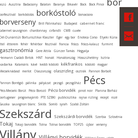
bor
aszú
Ausztria
Badacsony
Balaton
Baranya
Bikavér
Bock
Bock Pince
borkóstoló
F
borfesztivál
borkóstolás
borvacsora
borverseny
cabernet franc
Brill Pálinkaház
Budapest
cabernet sauvignon
chardonnay
cirfandli
CMB
cuvée
Ka
Dél-Dunántúli Borturisztikai Klaszter
Eger
egy bor
Enoteca Corso
Etyeki Kúria
étel
étterem
fehér
fehérbor
fesztivál
francia
fröccs
fröccs-kalauz
furmint
gasztronómia
Gere Attila
Günzer Tamás
Hegyalja
Heimann Családi Birtok
HNT
horvát
Horvátország
Hosszúhetény
Isztria
kékfrankos
kadarka
Kalamáris
kávé
keddi kóstoló
kóstoló
magyar
olaszrizling
Mecseknádasd
merlot
Olaszország
osztrák
Pannon Borbolt
Pécs
Pannon Borrégió
pálinka
pályázat
pezsgő
pezsgőház
Pécsi borvidék
Pécs-Mecseki Borút
Pécsi Borozó
pinot noir
Planina Borház
portugieser
programajánló
PTE SZBKI
publicisztika
rajnai rizling
recept
rozé
Sauska
sauvignon blanc
Siklós
Somló
syrah
Szabó Zoltán
Szekszárd
Szekszárdi borvidék
Szerbia
Szlovénia
Tokaj
Tokaji borvidék
Tolna
Tolnai borvidék
TOP25
újbor
verseny
Villány
Villányi borvidék