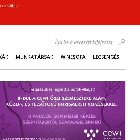
k a sütikre.
Írja be a keresett kifejezést
KÁK
MUNKATÁRSAK
WINESOFA
LECSENGÉS