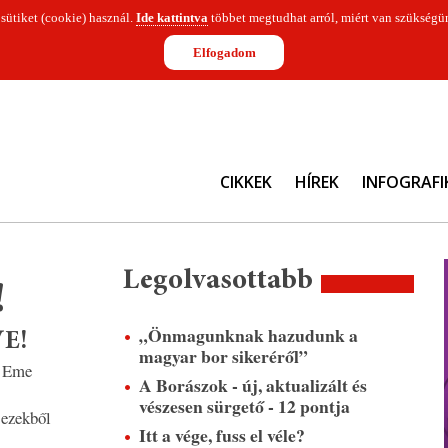
 sütiket (cookie) használ.
Ide kattintva
többet megtudhat arról, miért van szükségün
Elfogadom
CIKKEK
HÍREK
INFOGRAFI
Legolvasottabb
!
„Önmagunknak hazudunk a
VE!
magyar bor sikeréről”
Eme
A Borászok - új, aktualizált és
vészesen sürgető - 12 pontja
 ezekből
Itt a vége, fuss el véle?