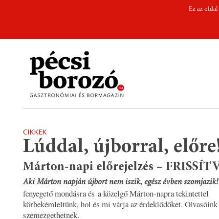
Ez az oldal
CIKKEK
Lúddal, újborral, előre
Márton-napi előrejelzés – FRISSÍT
Aki Márton napján újbort nem iszik, egész évben szomjazik!
fenyegető mondásra és a közelgő Márton-napra tekintettel
körbekémleltünk, hol és mi várja az érdeklődőket. Olvasóink
szemezgethetnek.