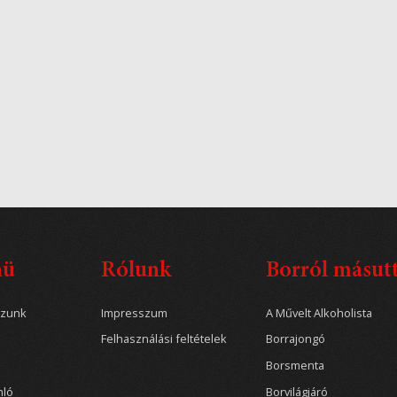
nü
Rólunk
Borról másut
ozunk
Impresszum
A Művelt Alkoholista
Felhasználási feltételek
Borrajongó
Borsmenta
nló
Borvilágjáró