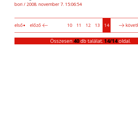
bori
2008. november 7. 15:06:54
első
előző
10
11
12
13
14
követ
Összesen
40
db találat.
14/14
oldal.