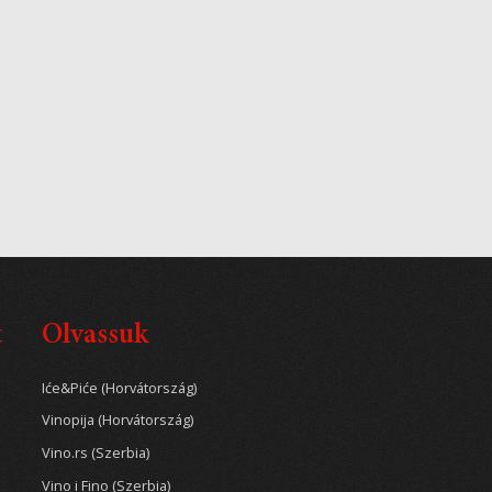
t
Olvassuk
Iće&Piće (Horvátország)
Vinopija (Horvátország)
Vino.rs (Szerbia)
Vino i Fino (Szerbia)