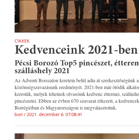
CIKKEK
Kedvenceink 2021-ben
Pécsi Borozó Top5 pincészet, éttere
szálláshely 2021
Az Adventi Borszalon keretein belül adta át szerkesztőségünk a
közönségszavazásunk eredményét. 2021-ben már ötödik alkal
kerestük, melyek lehetnek olvasóink kedvenc éttermei, szálláshe
pincészetei. Ebben az évben 670 szavazat érkezett, a kedvence
Borrégióban és Magyarországon is megválasztottuk.
bori
2021. december 6. 07:08:41