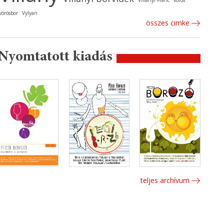
Villányi Franc
vörös
vörösbor
Vylyan
összes cimke
Nyomtatott kiadás
teljes archívum