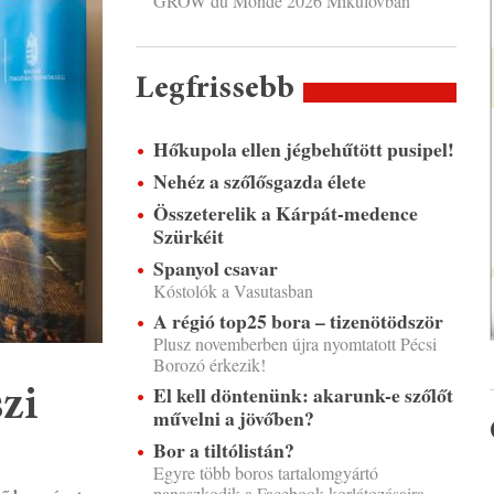
GROW du Monde 2026 Mikulovban
Legfrissebb
Hőkupola ellen jégbehűtött pusipel!
Nehéz a szőlősgazda élete
Összeterelik a Kárpát-medence
Szürkéit
Spanyol csavar
Kóstolók a Vasutasban
A régió top25 bora – tizenötödször
Plusz novemberben újra nyomtatott Pécsi
Borozó érkezik!
El kell döntenünk: akarunk-e szőlőt
szi
művelni a jövőben?
Bor a tiltólistán?
Egyre több boros tartalomgyártó
panaszkodik a Facebook korlátozásaira