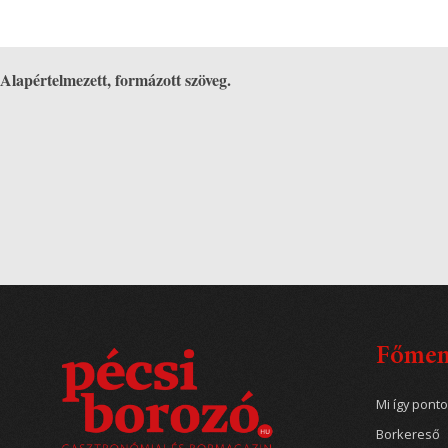
Alapértelmezett, formázott szöveg.
Főme
Mi így pont
Borkereső