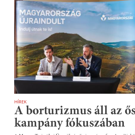
HÍREK
A borturizmus áll az ő
kampány fókuszában