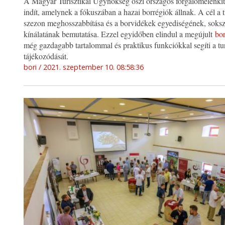
A Magyar Turisztikai Ügynökség őszi országos forgalomélénkí
indít, amelynek a fókuszában a hazai borrégiók állnak. A cél a t
szezon meghosszabbítása és a borvidékek egyediségének, soks
kínálatának bemutatása. Ezzel egyidőben elindul a megújult
bor
még gazdagabb tartalommal és praktikus funkciókkal segíti a tu
tájékozódását.
bori
2021. szeptember 10. 08:58:36