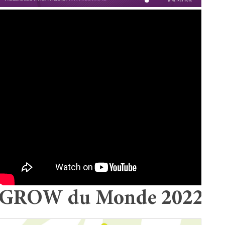
GROW du Monde 2022