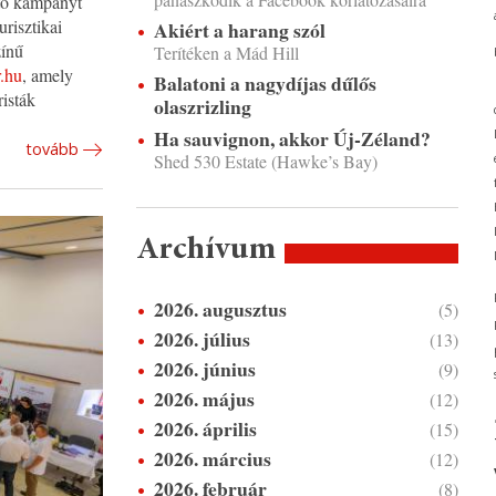
tő kampányt
urisztikai
Akiért a harang szól
zínű
Terítéken a Mád Hill
.hu
, amely
Balatoni a nagydíjas dűlős
risták
olaszrizling
Ha sauvignon, akkor Új-Zéland?
tovább
Shed 530 Estate (Hawke’s Bay)
Archívum
2026. augusztus
(5)
2026. július
(13)
2026. június
(9)
2026. május
(12)
2026. április
(15)
2026. március
(12)
2026. február
(8)