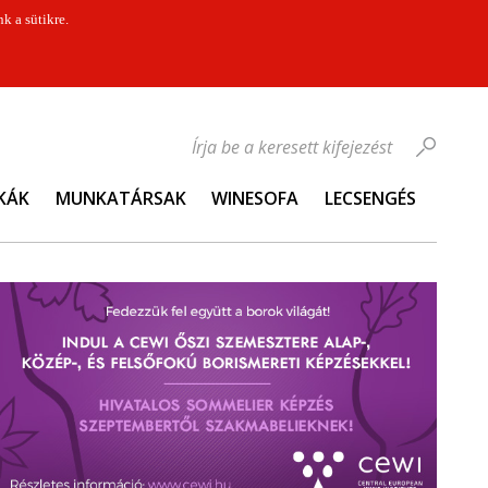
k a sütikre.
Írja be a keresett kifejezést
KÁK
MUNKATÁRSAK
WINESOFA
LECSENGÉS