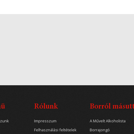
nü
Rólunk
Borról másut
ozunk
Impresszum
A Művelt Alkoholista
Felhasználási feltételek
Borrajongó