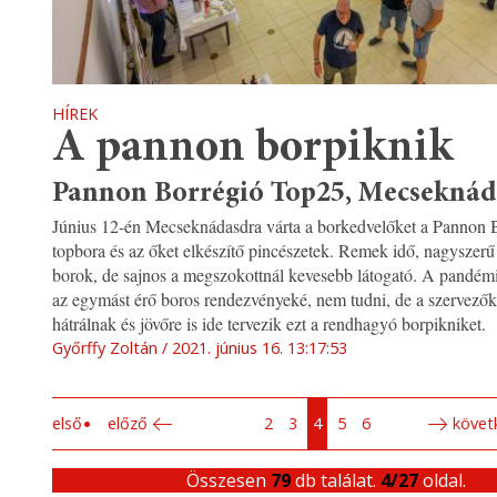
HÍREK
A pannon borpiknik
Pannon Borrégió Top25, Mecsekná
Június 12-én Mecseknádasdra várta a borkedvelőket a Pannon 
topbora és az őket elkészítő pincészetek. Remek idő, nagyszerű 
borok, de sajnos a megszokottnál kevesebb látogató. A pandémi
az egymást érő boros rendezvényeké, nem tudni, de a szervező
hátrálnak és jövőre is ide tervezik ezt a rendhagyó borpikniket.
Győrffy Zoltán
2021. június 16. 13:17:53
első
előző
2
3
4
5
6
követ
Összesen
79
db találat.
4/27
oldal.