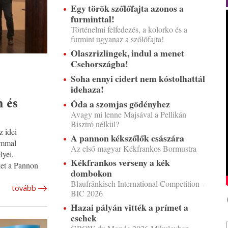
Egy török szőlőfajta azonos a
furminttal!
Történelmi felfedezés, a kolorko és a
furmint ugyanaz a szőlőfajta!
Olaszrizlingek, indul a menet
Csehországba!
Soha ennyi cidert nem kóstolhattál
idehaza!
Óda a szomjas gödényhez
m és
Avagy mi lenne Majsával a Pellikán
Bisztró nélkül?
z idei
A pannon kékszőlők császára
ommal
Az első magyar Kékfrankos Bormustra
lyei,
Kékfrankos verseny a kék
ket a Pannon
dombokon
Blaufränkisch International Competition –
tovább
BIC 2026
Hazai pályán vitték a prímet a
csehek