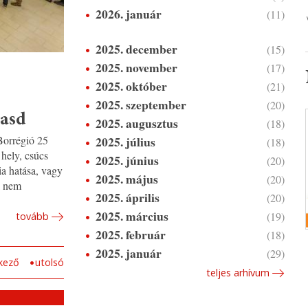
2026. január
(11)
2025. december
(15)
2025. november
(17)
2025. október
(21)
2025. szeptember
(20)
dasd
2025. augusztus
(18)
2025. július
Borrégió 25
(18)
hely, csúcs
2025. június
(20)
a hatása, vagy
2025. május
(20)
k nem
2025. április
(20)
2025. március
(19)
tovább
2025. február
(18)
2025. január
(29)
kező
utolsó
teljes arhívum