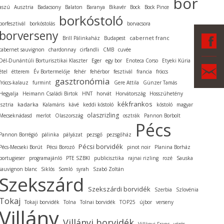
bor
aszú
Ausztria
Badacsony
Balaton
Baranya
Bikavér
Bock
Bock Pince
borkóstoló
borfesztivál
borkóstolás
borvacsora
borverseny
F
cabernet franc
Brill Pálinkaház
Budapest
cabernet sauvignon
chardonnay
cirfandli
CMB
cuvée
Dél-Dunántúli Borturisztikai Klaszter
Eger
egy bor
Enoteca Corso
Etyeki Kúria
Ka
étel
étterem
Év Bortermelője
fehér
fehérbor
fesztivál
francia
fröccs
gasztronómia
fröccs-kalauz
furmint
Gere Attila
Günzer Tamás
Hegyalja
Heimann Családi Birtok
HNT
horvát
Horvátország
Hosszúhetény
kékfrankos
kadarka
Isztria
Kalamáris
kávé
keddi kóstoló
kóstoló
magyar
olaszrizling
Mecseknádasd
merlot
Olaszország
osztrák
Pannon Borbolt
Pécs
Pannon Borrégió
pálinka
pályázat
pezsgő
pezsgőház
Pécsi borvidék
Pécs-Mecseki Borút
Pécsi Borozó
pinot noir
Planina Borház
portugieser
programajánló
PTE SZBKI
publicisztika
rajnai rizling
rozé
Sauska
sauvignon blanc
Siklós
Somló
syrah
Szabó Zoltán
Szekszárd
Szekszárdi borvidék
Szerbia
Szlovénia
Tokaj
Tokaji borvidék
Tolna
Tolnai borvidék
TOP25
újbor
verseny
Villány
Villányi borvidék