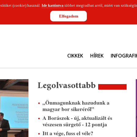
 sütiket (cookie) használ.
Ide kattintva
többet megtudhat arról, miért van szükségün
Elfogadom
CIKKEK
HÍREK
INFOGRAFI
Legolvasottabb
„Önmagunknak hazudunk a
magyar bor sikeréről”
A Borászok - új, aktualizált és
vészesen sürgető - 12 pontja
Itt a vége, fuss el véle?