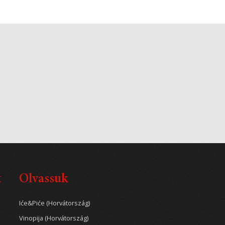
t
Olvassuk
Iće&Piće (Horvátország)
Vinopija (Horvátország)