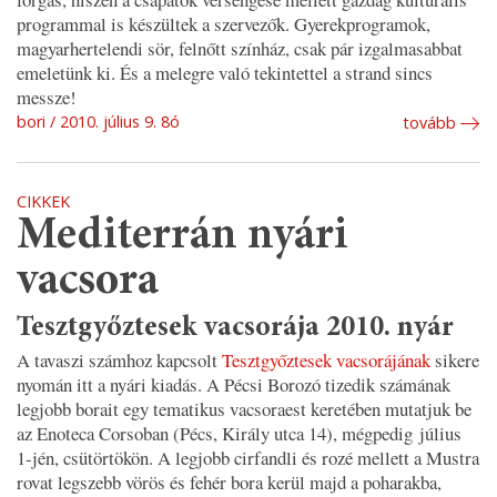
programmal is készültek a szervezők. Gyerekprogramok,
magyarhertelendi sör, felnőtt színház, csak pár izgalmasabbat
emeletünk ki. És a melegre való tekintettel a strand sincs
messze!
bori
2010. július 9. 8ó
tovább
CIKKEK
Mediterrán nyári
vacsora
Tesztgyőztesek vacsorája 2010. nyár
A tavaszi számhoz kapcsolt
Tesztgyőztesek vacsorájának
sikere
nyomán itt a nyári kiadás. A Pécsi Borozó tizedik számának
legjobb borait egy tematikus vacsoraest keretében mutatjuk be
az Enoteca Corsoban (Pécs, Király utca 14), mégpedig július
1-jén, csütörtökön. A legjobb cirfandli és rozé mellett a Mustra
rovat legszebb vörös és fehér bora kerül majd a poharakba,