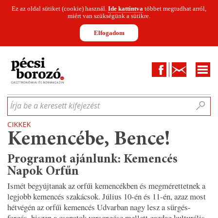
Ez az oldal sütiket (cookie) használ.
Ide kattintva
többet megtudhat arról,
miért van szükségünk a sütikre.
Elfogadom
Facebook
Kapcsolat
CIKKEK
HÍREK
INFOGRAFIKÁK
MUNKATÁRSAK
WINESOFA
LE
Írja be a keresett kifejezést
CIKKEK
Kemencébe, Bence!
Programot ajánlunk: Kemencés
Napok Orfűn
Ismét begyújtanak az orfűi kemencékben és megmérettetnek a
legjobb kemencés szakácsok. Július 10-én és 11-én, azaz most
hétvégén az orfűi kemencés Udvarban nagy lesz a sürgés-
forgás, hiszen a csapatok versengése mellett gazdag kulturális