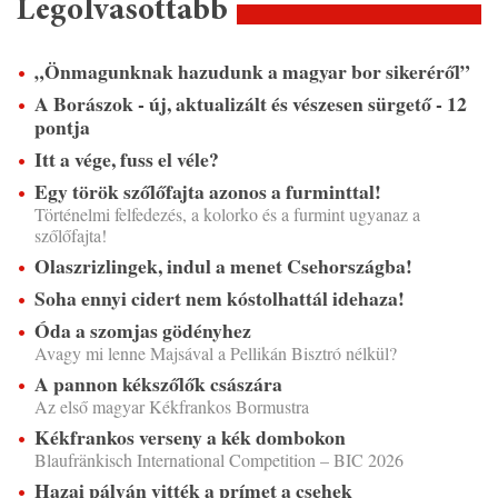
Legolvasottabb
„Önmagunknak hazudunk a magyar bor sikeréről”
A Borászok - új, aktualizált és vészesen sürgető - 12
pontja
Itt a vége, fuss el véle?
Egy török szőlőfajta azonos a furminttal!
Történelmi felfedezés, a kolorko és a furmint ugyanaz a
szőlőfajta!
Olaszrizlingek, indul a menet Csehországba!
Soha ennyi cidert nem kóstolhattál idehaza!
Óda a szomjas gödényhez
Avagy mi lenne Majsával a Pellikán Bisztró nélkül?
A pannon kékszőlők császára
Az első magyar Kékfrankos Bormustra
Kékfrankos verseny a kék dombokon
Blaufränkisch International Competition – BIC 2026
Hazai pályán vitték a prímet a csehek