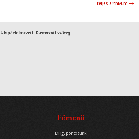
teljes archívum
Alapértelmezett, formázott szöveg.
Főmenü
Mi így pontozunk