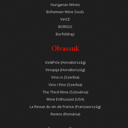
Hungarian Wines
Bohemian Wine Souls
VinCE
BORIGO
Borföldrajz
Olvassuk
Iće&Piće (Horvátország)
Vinopija (Horvátország)
Vino.rs (Szerbia)
Vino i Fino (Szerbia)
The Third Wine (Szlovénia)
Wine Enthusiast (USA)
La Revue du vin de France (Franciaország)
Revino (Románia)