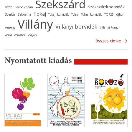
Szekszárd
Szekszárdi borvidék
syrah
Szabó Zoltán
Tokaj
Szerbia
Szlovénia
Tokaji borvidék
Tolna
Tolnai borvidék
TOP25
újbor
Villány
Villányi borvidék
verseny
Villányi Franc
vörös
vörösbor
Vylyan
összes cimke
Nyomtatott kiadás