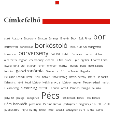
Címkefelhő
bor
aszú
Ausztria
Badacsony
Balaton
Baranya
Bikavér
Bock
Bock Pince
borkóstoló
borfesztivál
borkóstolás
Borkultúra Szabadegyetem
borverseny
cabernet franc
borvacsora
Brill Pálinkaház
Budapest
cabernet sauvignon
chardonnay
cirfandli
CMB
cuvée
Eger
egy bor
Enoteca Corso
Etyeki Kúria
étel
étterem
fehér
fehérbor
fesztivál
francia
fröccs
fröccs-kalauz
gasztronómia
furmint
Gere Attila
Günzer Tamás
Hegyalja
kadarka
Heimann Családi Birtok
HNT
horvát
Horvátország
Hosszúhetény
Isztria
kékfrankos
Kalamáris
kávé
keddi kóstoló
kóstoló
magyar
Mecseknádasd
merlot
olaszrizling
Olaszország
osztrák
Pannon Borbolt
Pannon Borrégió
pálinka
Pécs
pályázat
pezsgő
pezsgőház
Pécs-Mecseki Borút
Pécsi Borozó
Pécsi borvidék
pinot noir
Planina Borház
portugieser
programajánló
PTE SZBKI
publicisztika
rajnai rizling
recept
rozé
Sauska
sauvignon blanc
Siklós
Somló