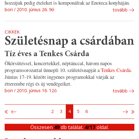
hozzájuk pedig ételeket is komponáltak az Enoteca konyháján.
bori
2010. június 26. 9ó
tovább
CIKKEK
Születésnap a csárdában
Tíz éves a Tenkes Csárda
Ökörsütéssel, koncertekkel, néptánccal, három napos
programsorozattal ünnepli 10. születésnapját a
Tenkes Csárda
.
Június 17-19. között ingyenes programokkal várják az
étterembe régi és új vendégeiket.
bori
2010. június 16. 12ó
tovább
2
3
4
5
6
Összesen
49
db találat.
4/17
oldal.