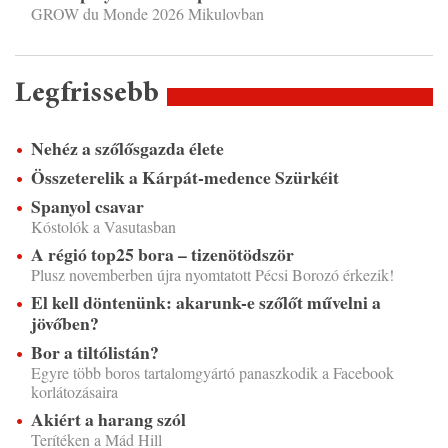
GROW du Monde 2026 Mikulovban
Legfrissebb
Nehéz a szőlősgazda élete
Összeterelik a Kárpát-medence Szürkéit
Spanyol csavar
Kóstolók a Vasutasban
A régió top25 bora – tizenötödször
Plusz novemberben újra nyomtatott Pécsi Borozó érkezik!
El kell döntenünk: akarunk-e szőlőt művelni a
jövőben?
Bor a tiltólistán?
Egyre több boros tartalomgyártó panaszkodik a Facebook
korlátozásaira
Akiért a harang szól
Terítéken a Mád Hill