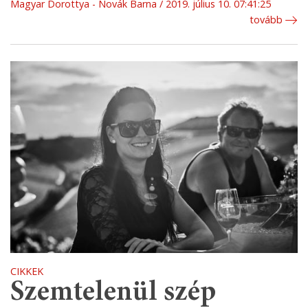
Magyar Dorottya - Novák Barna
2019. július 10. 07:41:25
tovább
CIKKEK
Szemtelenül szép