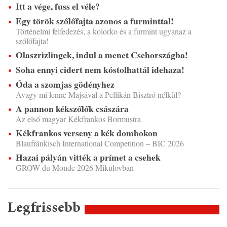
Itt a vége, fuss el véle?
Egy török szőlőfajta azonos a furminttal!
Történelmi felfedezés, a kolorko és a furmint ugyanaz a
szőlőfajta!
Olaszrizlingek, indul a menet Csehországba!
Soha ennyi cidert nem kóstolhattál idehaza!
Óda a szomjas gödényhez
Avagy mi lenne Majsával a Pellikán Bisztró nélkül?
A pannon kékszőlők császára
Az első magyar Kékfrankos Bormustra
Kékfrankos verseny a kék dombokon
Blaufränkisch International Competition – BIC 2026
Hazai pályán vitték a prímet a csehek
GROW du Monde 2026 Mikulovban
Legfrissebb