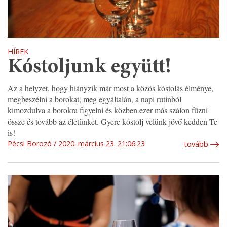
HÍREK
Kóstoljunk együtt!
Az a helyzet, hogy hiányzik már most a közös kóstolás élménye,
megbeszélni a borokat, meg egyáltalán, a napi rutinból
kimozdulva a borokra figyelni és közben ezer más szálon fűzni
össze és tovább az életünket. Gyere kóstolj velünk jövő kedden Te
is!
Pécsi Borozó
2020. március 23. 21:06:23
tovább