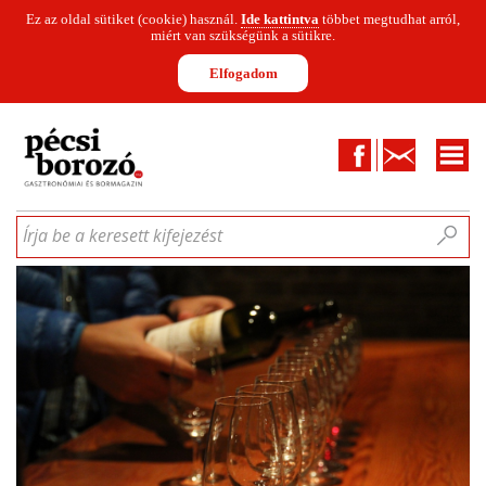
Ez az oldal sütiket (cookie) használ.
Ide kattintva
többet megtudhat arról,
miért van szükségünk a sütikre.
Elfogadom
Facebook
Kapcsolat
CIKKEK
HÍREK
INFOGRAFIKÁK
MUNKATÁRSAK
WINESOFA
LE
Írja be a keresett kifejezést