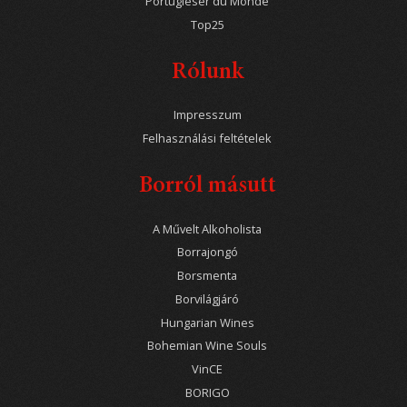
Portugieser du Monde
Top25
Rólunk
Impresszum
Felhasználási feltételek
Borról másutt
A Művelt Alkoholista
Borrajongó
Borsmenta
Borvilágjáró
Hungarian Wines
Bohemian Wine Souls
VinCE
BORIGO