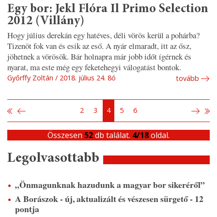
Egy bor: Jekl Flóra Il Primo Selection
2012 (Villány)
Hogy július derekán egy hatéves, déli vörös kerül a pohárba?
Tizenöt fok van és esik az eső. A nyár elmaradt, itt az ősz,
jöhetnek a vörösök. Bár holnapra már jobb időt ígérnek és
nyarat, ma este még egy feketehegyi válogatást bontok.
Győrffy Zoltán
2018. július 24. 8ó
tovább
2
3
4
5
6
Összesen
52
db találat.
4/18
oldal.
Legolvasottabb
„Önmagunknak hazudunk a magyar bor sikeréről”
A Borászok - új, aktualizált és vészesen sürgető - 12
pontja