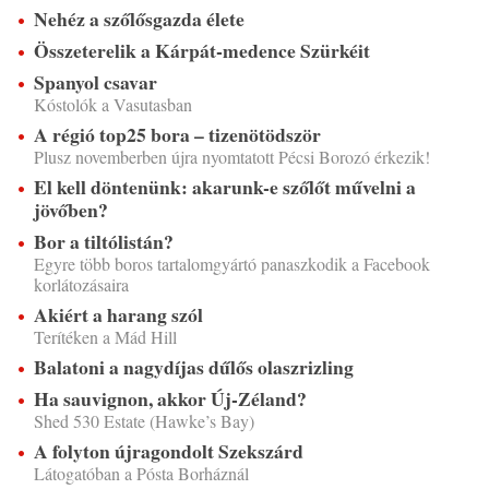
Nehéz a szőlősgazda élete
Összeterelik a Kárpát-medence Szürkéit
Spanyol csavar
Kóstolók a Vasutasban
A régió top25 bora – tizenötödször
Plusz novemberben újra nyomtatott Pécsi Borozó érkezik!
El kell döntenünk: akarunk-e szőlőt művelni a
jövőben?
Bor a tiltólistán?
Egyre több boros tartalomgyártó panaszkodik a Facebook
korlátozásaira
Akiért a harang szól
Terítéken a Mád Hill
Balatoni a nagydíjas dűlős olaszrizling
Ha sauvignon, akkor Új-Zéland?
Shed 530 Estate (Hawke’s Bay)
A folyton újragondolt Szekszárd
Látogatóban a Pósta Borháznál