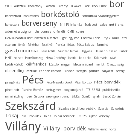
bor
aszú
Ausztria
Badacsony
Balaton
Baranya
Bikavér
Bock
Bock Pince
borkóstoló
borfesztivál
borkóstolás
Borkultúra Szabadegyetem
borverseny
cabernet franc
borvacsora
Brill Pálinkaház
Budapest
cabernet sauvignon
chardonnay
cirfandli
CMB
cuvée
Dél-Dunántúli Borturisztikai Klaszter
Eger
egy bor
Enoteca Corso
Etyeki Kúria
étel
étterem
fehér
fehérbor
fesztivál
francia
fröccs
fröccs-kalauz
furmint
gasztronómia
Gere Attila
Günzer Tamás
Hegyalja
Heimann Családi Birtok
kadarka
HNT
horvát
Horvátország
Hosszúhetény
Isztria
Kalamáris
kávé
kékfrankos
keddi kóstoló
kóstoló
magyar
Mecseknádasd
merlot
Olaszország
olaszrizling
osztrák
Pannon Borbolt
Pannon Borrégió
pálinka
pályázat
pezsgő
Pécs
Pécsi borvidék
pezsgőház
Pécs-Mecseki Borút
Pécsi Borozó
pinot noir
Planina Borház
portugieser
programajánló
PTE SZBKI
publicisztika
rajnai rizling
rozé
Sauska
sauvignon blanc
Siklós
Somló
syrah
Szabó Zoltán
Szekszárd
Szekszárdi borvidék
Szerbia
Szlovénia
Tokaj
Tokaji borvidék
Tolna
Tolnai borvidék
TOP25
újbor
verseny
Villány
Villányi borvidék
Villányi Franc
vörös