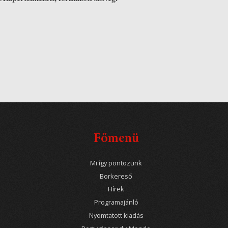
Főmenü
Mi így pontozunk
Borkereső
Hírek
Programajánló
Nyomtatott kiadás