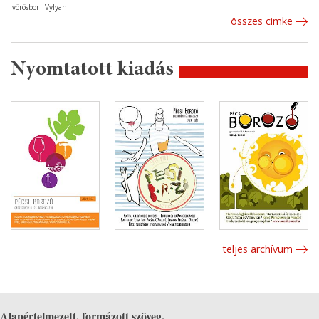
vörösbor
Vylyan
összes cimke
Nyomtatott kiadás
teljes archívum
Alapértelmezett, formázott szöveg.