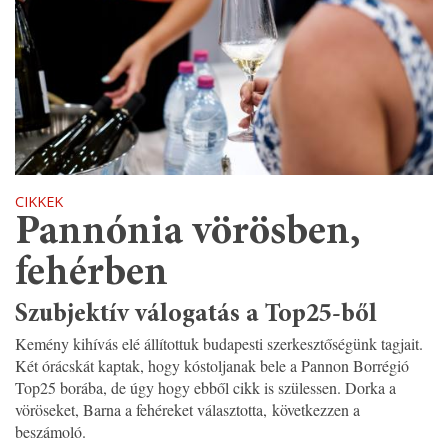
CIKKEK
Pannónia vörösben,
fehérben
Szubjektív válogatás a Top25-ből
Kemény kihívás elé állítottuk budapesti szerkesztőségünk tagjait.
Két órácskát kaptak, hogy kóstoljanak bele a Pannon Borrégió
Top25 borába, de úgy hogy ebből cikk is szülessen. Dorka a
vöröseket, Barna a fehéreket választotta, következzen a
beszámoló.