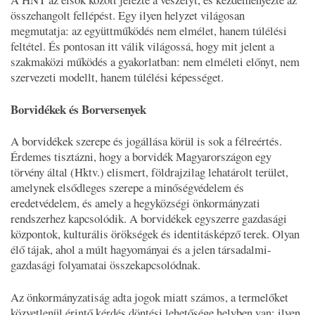
összehangolt fellépést. Egy ilyen helyzet világosan
megmutatja: az együttműködés nem elmélet, hanem túlélési
feltétel. És pontosan itt válik világossá, hogy mit jelent a
szakmaközi működés a gyakorlatban: nem elméleti előnyt, nem
szervezeti modellt, hanem túlélési képességet.
Borvidékek és Borversenyek
A borvidékek szerepe és jogállása körül is sok a félreértés.
Érdemes tisztázni, hogy a borvidék Magyarországon egy
törvény által (Hktv.) elismert, földrajzilag lehatárolt terület,
amelynek elsődleges szerepe a minőségvédelem és
eredetvédelem, és amely a hegyközségi önkormányzati
rendszerhez kapcsolódik. A borvidékek egyszerre gazdasági
központok, kulturális örökségek és identitásképző terek. Olyan
élő tájak, ahol a múlt hagyományai és a jelen társadalmi-
gazdasági folyamatai összekapcsolódnak.
Az önkormányzatiság adta jogok miatt számos, a termelőket
közvetlenül érintő kérdés döntési lehetősége helyben van: ilyen