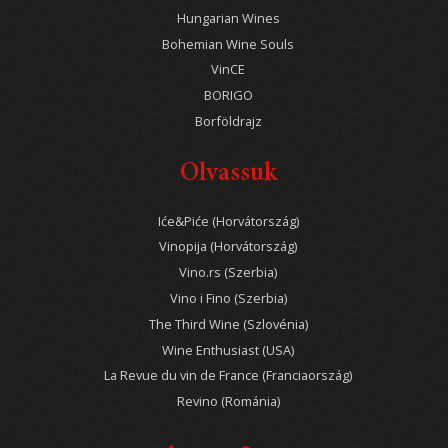
Hungarian Wines
Bohemian Wine Souls
VinCE
BORIGO
Borföldrajz
Olvassuk
Iće&Piće (Horvátország)
Vinopija (Horvátország)
Vino.rs (Szerbia)
Vino i Fino (Szerbia)
The Third Wine (Szlovénia)
Wine Enthusiast (USA)
La Revue du vin de France (Franciaország)
Revino (Románia)