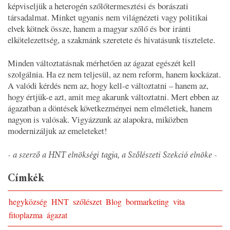
képviseljük a heterogén szőlőtermesztési és borászati
társadalmat. Minket ugyanis nem világnézeti vagy politikai
elvek kötnek össze, hanem a magyar szőlő és bor iránti
elkötelezettség, a szakmánk szeretete és hivatásunk tisztelete.
Minden változtatásnak mérhetően az ágazat egészét kell
szolgálnia. Ha ez nem teljesül, az nem reform, hanem kockázat.
A valódi kérdés nem az, hogy kell-e változtatni – hanem az,
hogy értjük-e azt, amit meg akarunk változtatni. Mert ebben az
ágazatban a döntések következményei nem elméletiek, hanem
nagyon is valósak. Vigyázzunk az alapokra, miközben
modernizáljuk az emeleteket!
- a szerző a HNT elnökségi tagja, a Szőlészeti Szekció elnöke -
Címkék
hegyközség
HNT
szőlészet
Blog
bormarketing
vita
fitoplazma
ágazat