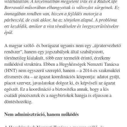
vitathatatlan. A közelmúltban megjelent írás és a RadioCafé
Borravaló műsorában elhangzottak is változást sürgetnek. Ez
önmagában rendben van, hiszen a fejlődés motorja a
párbeszéd, de csak akkor, ha az tényeken alapul. A probléma
ott kezdődik, amikor a vita tévedésekre és leegyszerűsítésekre
épül.
A magyar szőlő- és borágazat ugyanis nem egy „újratervezhető
rendszer”, hanem egy jogszabályok által szabályozott,
történetileg kialakult, több ezer termelőt érintő, érzékeny
működésű struktúra. Ebben a Hegyközségek Nemzeti Tanácsa
(HNT) nem egyszerű szereplő, hanem – a 2014-es szakmaközi
elismerés óta – az ágazat koordinációs központja: adatot gyűjt,
piacot szervez, javaslatokat dolgoz ki, és képviseli az ágazat
egészét. Ez a koordináció a biztosítéka annak, hogy a kis
családi pincészetek és a nagybirtokok hangja is eljusson a
döntéshozókig.
Nem adminisztráció, hanem működés