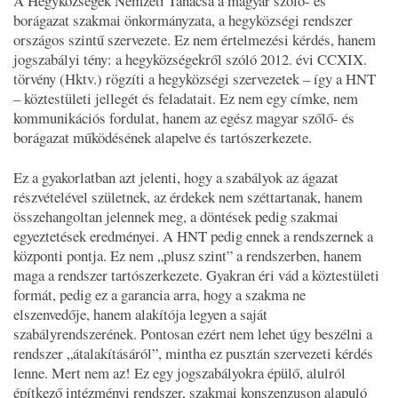
A Hegyközségek Nemzeti Tanácsa a magyar szőlő- és
borágazat szakmai önkormányzata, a hegyközségi rendszer
országos szintű szervezete. Ez nem értelmezési kérdés, hanem
jogszabályi tény: a hegyközségekről szóló 2012. évi CCXIX.
törvény (Hktv.) rögzíti a hegyközségi szervezetek – így a HNT
– köztestületi jellegét és feladatait. Ez nem egy címke, nem
kommunikációs fordulat, hanem az egész magyar szőlő- és
borágazat működésének alapelve és tartószerkezete.
Ez a gyakorlatban azt jelenti, hogy a szabályok az ágazat
részvételével születnek, az érdekek nem széttartanak, hanem
összehangoltan jelennek meg, a döntések pedig szakmai
egyeztetések eredményei. A HNT pedig ennek a rendszernek a
központi pontja. Ez nem „plusz szint” a rendszerben, hanem
maga a rendszer tartószerkezete. Gyakran éri vád a köztestületi
formát, pedig ez a garancia arra, hogy a szakma ne
elszenvedője, hanem alakítója legyen a saját
szabályrendszerének. Pontosan ezért nem lehet úgy beszélni a
rendszer „átalakításáról”, mintha ez pusztán szervezeti kérdés
lenne. Mert nem az! Ez egy jogszabályokra épülő, alulról
építkező intézményi rendszer, szakmai konszenzuson alapuló