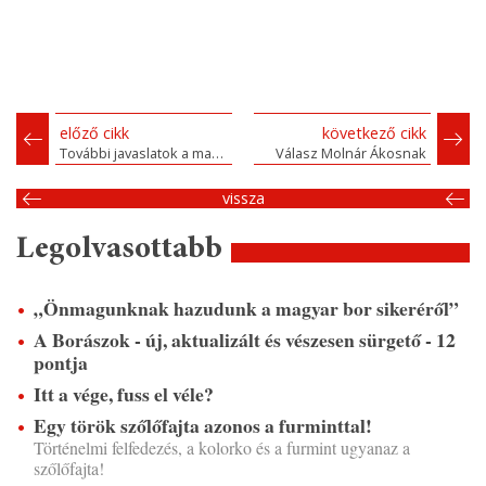
előző cikk
következő cikk
További javaslatok a magyar bor ügyéhez
Válasz Molnár Ákosnak
vissza
Legolvasottabb
„Önmagunknak hazudunk a magyar bor sikeréről”
A Borászok - új, aktualizált és vészesen sürgető - 12
pontja
Itt a vége, fuss el véle?
Egy török szőlőfajta azonos a furminttal!
Történelmi felfedezés, a kolorko és a furmint ugyanaz a
szőlőfajta!