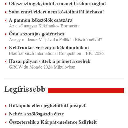
Olaszrizlingek, indul a menet Csehországba!
Soha ennyi cidert nem kóstolhattál idehaza!
A pannon kékszőlők császára
Az első magyar Kékfrankos Bormustra
Óda a szomjas gödényhez
Avagy mi lenne Majsával a Pellikán Bisztró nélkül?
Kékfrankos verseny a kék dombokon
Blaufränkisch International Competition – BIC 2026
Hazai pályán vitték a prímet a csehek
GROW du Monde 2026 Mikulovban
Legfrissebb
Hőkupola ellen jégbehűtött pusipel!
Nehéz a szőlősgazda élete
Összeterelik a Kárpát-medence Szürkéit