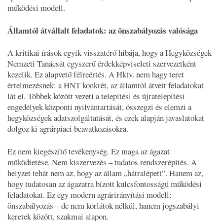
működési modell.
Államtól átvállalt feladatok: az önszabályozás valósága
A kritikai írások egyik visszatérő hibája, hogy a Hegyközségek
Nemzeti Tanácsát egyszerű érdekképviseleti szervezetként
kezelik. Ez alapvető félreértés. A Hktv. nem hagy teret
értelmezésnek: a HNT konkrét, az államtól átvett feladatokat
lát el. Többek között vezeti a telepítési és újratelepítési
engedélyek központi nyilvántartását, összegzi és elemzi a
hegyközségek adatszolgáltatását, és ezek alapján javaslatokat
dolgoz ki agrárpiaci beavatkozásokra.
Ez nem kiegészítő tevékenység. Ez maga az ágazat
működtetése. Nem kiszervezés – tudatos rendszerépítés. A
helyzet tehát nem az, hogy az állam „hátralépett”. Hanem az,
hogy tudatosan az ágazatra bízott kulcsfontosságú működési
feladatokat. Ez egy modern agrárirányítási modell:
önszabályozás – de nem korlátok nélkül, hanem jogszabályi
keretek között, szakmai alapon.