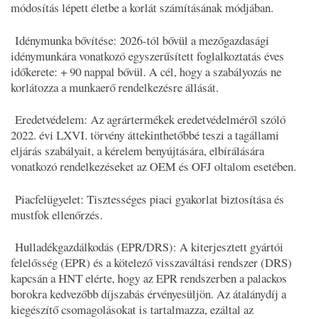
módosítás lépett életbe a korlát számításának módjában.
Idénymunka bővítése: 2026-tól bővül a mezőgazdasági
idénymunkára vonatkozó egyszerűsített foglalkoztatás éves
időkerete: + 90 nappal bővül. A cél, hogy a szabályozás ne
korlátozza a munkaerő rendelkezésre állását.
Eredetvédelem: Az agrártermékek eredetvédelméről szóló
2022. évi LXVI. törvény áttekinthetőbbé teszi a tagállami
eljárás szabályait, a kérelem benyújtására, elbírálására
vonatkozó rendelkezéseket az OEM és OFJ oltalom esetében.
Piacfelügyelet: Tisztességes piaci gyakorlat biztosítása és
mustfok ellenőrzés.
Hulladékgazdálkodás (EPR/DRS): A kiterjesztett gyártói
felelősség (EPR) és a kötelező visszaváltási rendszer (DRS)
kapcsán a HNT elérte, hogy az EPR rendszerben a palackos
borokra kedvezőbb díjszabás érvényesüljön. Az átalánydíj a
kiegészítő csomagolásokat is tartalmazza, ezáltal az