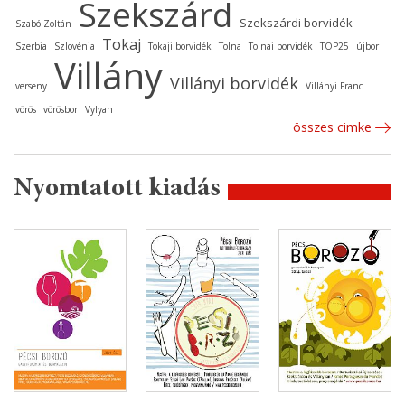
Szekszárd
Szekszárdi borvidék
Szabó Zoltán
Tokaj
Szerbia
Szlovénia
Tokaji borvidék
Tolna
Tolnai borvidék
TOP25
újbor
Villány
Villányi borvidék
verseny
Villányi Franc
vörös
vörösbor
Vylyan
összes cimke
Nyomtatott kiadás