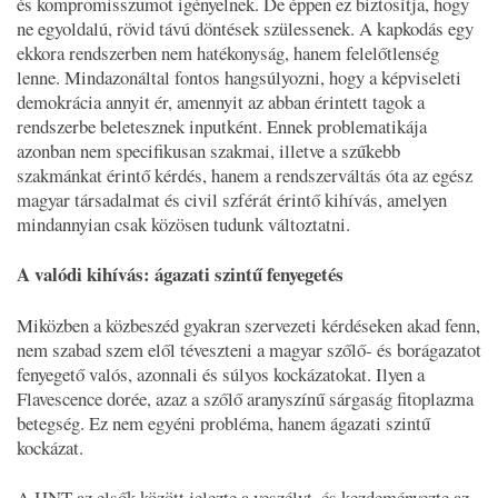
és kompromisszumot igényelnek. De éppen ez biztosítja, hogy
ne egyoldalú, rövid távú döntések szülessenek. A kapkodás egy
ekkora rendszerben nem hatékonyság, hanem felelőtlenség
lenne. Mindazonáltal fontos hangsúlyozni, hogy a képviseleti
demokrácia annyit ér, amennyit az abban érintett tagok a
rendszerbe beletesznek inputként. Ennek problematikája
azonban nem specifikusan szakmai, illetve a szűkebb
szakmánkat érintő kérdés, hanem a rendszerváltás óta az egész
magyar társadalmat és civil szférát érintő kihívás, amelyen
mindannyian csak közösen tudunk változtatni.
A valódi kihívás: ágazati szintű fenyegetés
Miközben a közbeszéd gyakran szervezeti kérdéseken akad fenn,
nem szabad szem elől téveszteni a magyar szőlő- és borágazatot
fenyegető valós, azonnali és súlyos kockázatokat. Ilyen a
Flavescence dorée, azaz a szőlő aranyszínű sárgaság fitoplazma
betegség. Ez nem egyéni probléma, hanem ágazati szintű
kockázat.
A HNT az elsők között jelezte a veszélyt, és kezdeményezte az