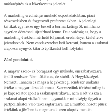
márkaépítés és a következetes jelenlét.
A marketing eredménye mérhető exportadatokban, piaci
részesedésben és fogyasztói preferenciákban. A jelenlegi
kritikák egy része úgy beszél a bormarketingről, mintha az
egyetlen döntéssel újraírható lenne. De a valóság az, hogy a
marketing években mérhető folyamat, eredményei késleltetve
jelentkeznek. Nem csodaszereket kell keresni, hanem a szakmai
alapokon nyugvó, kitartó építkezést kell folytatni.
Záró gondolatok
A magyar szőlő- és borágazat egy működő, önszabályozásra
épülő rendszer. Nem tökéletes, de stabil. A Hegyközségek
Nemzeti Tanácsa és maga a hegyközségi rendszer unikális
értéke a magyar társadalomnak. Szervezetünk történelmileg is
jó kapcsolatot ápolt a szakmapolitikával, nem riadt vissza a
szakmai alapú vitáktól sem, ugyanakkor mindvégig ügyelt a
pártpolitikától való távolságtartásra. Ez a múltból hozott plusz
értékünk a jövőben is megmarad: ezen alapelv mentén