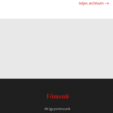
teljes archívum
Főmenü
Mi így pontozunk