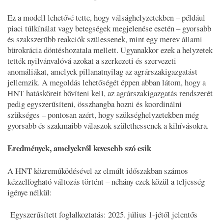
Ez a modell lehetővé tette, hogy válsághelyzetekben – például
piaci túlkínálat vagy betegségek megjelenése esetén – gyorsabb
és szakszerűbb reakciók szülessenek, mint egy merev állami
bürokrácia döntéshozatala mellett. Ugyanakkor ezek a helyzetek
tették nyilvánvalóvá azokat a szerkezeti és szervezeti
anomáliákat, amelyek pillanatnyilag az agrárszakigazgatást
jellemzik. A megoldás lehetőségét éppen abban látom, hogy a
HNT hatásköreit bővíteni kell, az agrárszakigazgatás rendszerét
pedig egyszerűsíteni, összhangba hozni és koordinálni
szükséges – pontosan azért, hogy szükséghelyzetekben még
gyorsabb és szakmaibb válaszok születhessenek a kihívásokra.
Eredmények, amelyekről kevesebb szó esik
A HNT közreműködésével az elmúlt időszakban számos
kézzelfogható változás történt – néhány ezek közül a teljesség
igénye nélkül:
Egyszerűsített foglalkoztatás: 2025. július 1-jétől jelentős