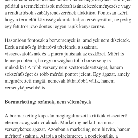
például a termékleírások módosításának kezdeményezése vagy
a rendtartások szabályrendszerének alakítása. Pontosan azért,
hogy a termelői közösség akarata tudjon érvényesülni, ne pedig
egy felülről jövő döntés legyen rájuk kényszerítve.
Hasonlóan fontosak a borversenyek is, amelyek nem díszletek.
Ezek a minőség láthatóvá tételének, a szakmai
visszacsatolásnak és a piacra jutásnak az eszközei. Miért is
lenne probléma, ha egy országban több borverseny is
működik?! A több verseny nem széttöredezettséget, hanem
sokszínűséget és több mérési pontot jelent. Egy ágazat, amely
megméretteti magát, nemcsak láthatóbbá válik, hanem
versenyképesebbé is.
Bormarketing: számok, nem vélemények
A bormarketing kapcsán megfogalmazott kritikák visszatérő
elemei az ágazati vitáknak. Marketing nélkül ma nincs
versenyképes ágazat. Azonban a marketing nem hitvita, hanem
mérhető szakma. Alapja a piacismeret, a pozicionálás, a