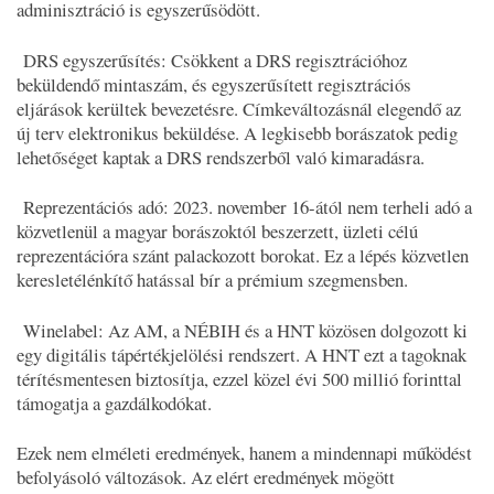
adminisztráció is egyszerűsödött.
DRS egyszerűsítés: Csökkent a DRS regisztrációhoz
beküldendő mintaszám, és egyszerűsített regisztrációs
eljárások kerültek bevezetésre. Címkeváltozásnál elegendő az
új terv elektronikus beküldése. A legkisebb borászatok pedig
lehetőséget kaptak a DRS rendszerből való kimaradásra.
Reprezentációs adó: 2023. november 16-ától nem terheli adó a
közvetlenül a magyar borászoktól beszerzett, üzleti célú
reprezentációra szánt palackozott borokat. Ez a lépés közvetlen
keresletélénkítő hatással bír a prémium szegmensben.
Winelabel: Az AM, a NÉBIH és a HNT közösen dolgozott ki
egy digitális tápértékjelölési rendszert. A HNT ezt a tagoknak
térítésmentesen biztosítja, ezzel közel évi 500 millió forinttal
támogatja a gazdálkodókat.
Ezek nem elméleti eredmények, hanem a mindennapi működést
befolyásoló változások. Az elért eredmények mögött