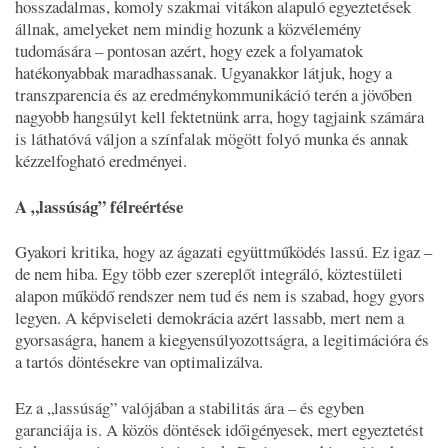
hosszadalmas, komoly szakmai vitákon alapuló egyeztetések
állnak, amelyeket nem mindig hozunk a közvélemény
tudomására – pontosan azért, hogy ezek a folyamatok
hatékonyabbak maradhassanak. Ugyanakkor látjuk, hogy a
transzparencia és az eredménykommunikáció terén a jövőben
nagyobb hangsúlyt kell fektetnünk arra, hogy tagjaink számára
is láthatóvá váljon a színfalak mögött folyó munka és annak
kézzelfogható eredményei.
A „lassúság” félreértése
Gyakori kritika, hogy az ágazati együttműködés lassú. Ez igaz –
de nem hiba. Egy több ezer szereplőt integráló, köztestületi
alapon működő rendszer nem tud és nem is szabad, hogy gyors
legyen. A képviseleti demokrácia azért lassabb, mert nem a
gyorsaságra, hanem a kiegyensúlyozottságra, a legitimációra és
a tartós döntésekre van optimalizálva.
Ez a „lassúság” valójában a stabilitás ára – és egyben
garanciája is. A közös döntések időigényesek, mert egyeztetést