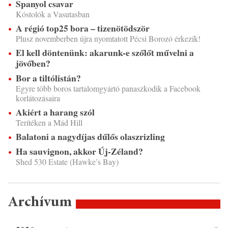
Spanyol csavar
Kóstolók a Vasutasban
A régió top25 bora – tizenötödször
Plusz novemberben újra nyomtatott Pécsi Borozó érkezik!
El kell döntenünk: akarunk-e szőlőt művelni a
jövőben?
Bor a tiltólistán?
Egyre több boros tartalomgyártó panaszkodik a Facebook
korlátozásaira
Akiért a harang szól
Terítéken a Mád Hill
Balatoni a nagydíjas dűlős olaszrizling
Ha sauvignon, akkor Új-Zéland?
Shed 530 Estate (Hawke’s Bay)
Archívum