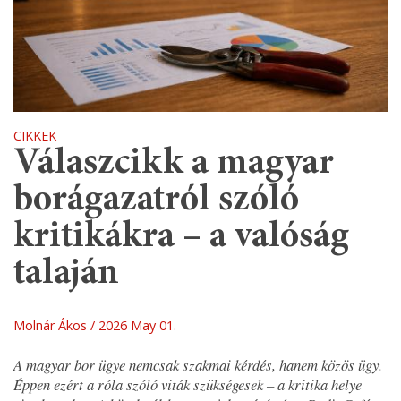
CIKKEK
Válaszcikk a magyar
borágazatról szóló
kritikákra – a valóság
talaján
Molnár Ákos
2026 May 01.
A magyar bor ügye nemcsak szakmai kérdés, hanem közös ügy.
Éppen ezért a róla szóló viták szükségesek – a kritika helye