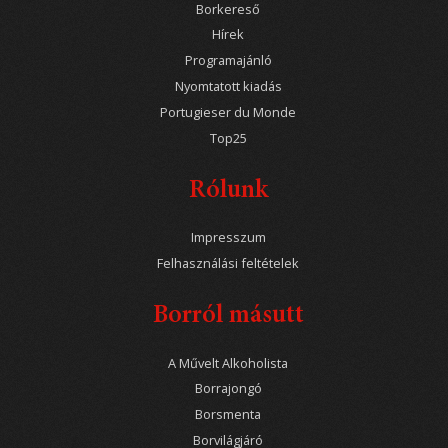
Borkereső
Hírek
Programajánló
Nyomtatott kiadás
Portugieser du Monde
Top25
Rólunk
Impresszum
Felhasználási feltételek
Borról másutt
A Művelt Alkoholista
Borrajongó
Borsmenta
Borvilágjáró