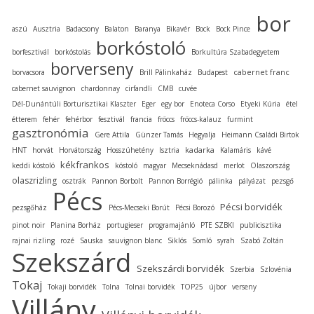
bor
aszú
Ausztria
Badacsony
Balaton
Baranya
Bikavér
Bock
Bock Pince
borkóstoló
borfesztivál
borkóstolás
Borkultúra Szabadegyetem
borverseny
cabernet franc
borvacsora
Brill Pálinkaház
Budapest
cabernet sauvignon
chardonnay
cirfandli
CMB
cuvée
Dél-Dunántúli Borturisztikai Klaszter
Eger
egy bor
Enoteca Corso
Etyeki Kúria
étel
étterem
fehér
fehérbor
fesztivál
francia
fröccs
fröccs-kalauz
furmint
gasztronómia
Gere Attila
Günzer Tamás
Hegyalja
Heimann Családi Birtok
kadarka
HNT
horvát
Horvátország
Hosszúhetény
Isztria
Kalamáris
kávé
kékfrankos
keddi kóstoló
kóstoló
magyar
Mecseknádasd
merlot
Olaszország
olaszrizling
osztrák
Pannon Borbolt
Pannon Borrégió
pálinka
pályázat
pezsgő
Pécs
Pécsi borvidék
pezsgőház
Pécs-Mecseki Borút
Pécsi Borozó
pinot noir
Planina Borház
portugieser
programajánló
PTE SZBKI
publicisztika
rajnai rizling
rozé
Sauska
sauvignon blanc
Siklós
Somló
syrah
Szabó Zoltán
Szekszárd
Szekszárdi borvidék
Szerbia
Szlovénia
Tokaj
Tokaji borvidék
Tolna
Tolnai borvidék
TOP25
újbor
verseny
Villány