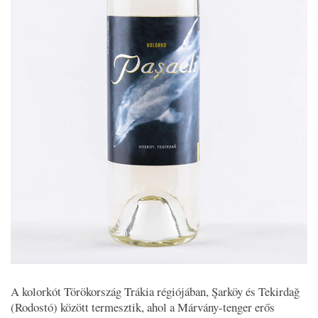
A kolorkót Törökország Trákia régiójában, Şarköy és Tekirdağ
(Rodostó) között termesztik, ahol a Márvány-tenger erős