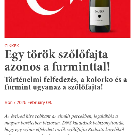
CIKKEK
Egy török szőlőfajta
azonos a furminttal!
Történelmi felfedezés, a kolorko és a
furmint ugyanaz a szőlőfajta!
Bori
2026 February 09.
Az évtized híre robbant az elmúlt percekben, legalábbis a
magyar boréletben biztosan. DNS kutatások bebizonyították,
hogy egy szinte elfeledett török szőlőfajta Rodostó közeléből