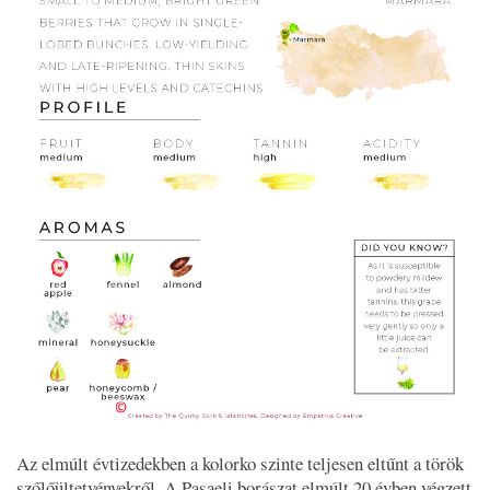
Az elmúlt évtizedekben a kolorko szinte teljesen eltűnt a török
szőlőültetvényekről. A Paşaeli borászat elmúlt 20 évben végzett