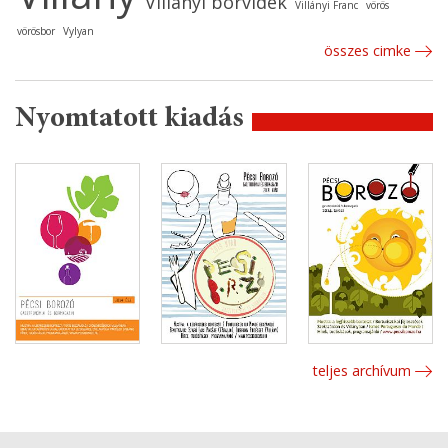
Villányi borvidék
Villányi Franc
vörös
vörösbor
Vylyan
összes cimke
Nyomtatott kiadás
teljes archívum