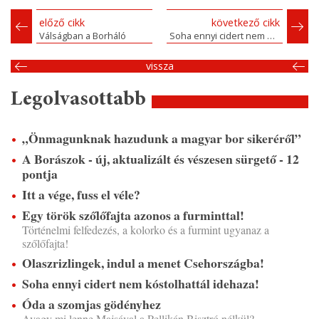
előző cikk
következő cikk
Válságban a Borháló
Soha ennyi cidert nem kóstolhattál idehaza!
vissza
Legolvasottabb
„Önmagunknak hazudunk a magyar bor sikeréről”
A Borászok - új, aktualizált és vészesen sürgető - 12
pontja
Itt a vége, fuss el véle?
Egy török szőlőfajta azonos a furminttal!
Történelmi felfedezés, a kolorko és a furmint ugyanaz a
szőlőfajta!
Olaszrizlingek, indul a menet Csehországba!
Soha ennyi cidert nem kóstolhattál idehaza!
Óda a szomjas gödényhez
Avagy mi lenne Majsával a Pellikán Bisztró nélkül?