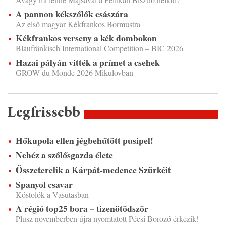
A pannon kékszőlők császára
Az első magyar Kékfrankos Bormustra
Kékfrankos verseny a kék dombokon
Blaufränkisch International Competition – BIC 2026
Hazai pályán vitték a prímet a csehek
GROW du Monde 2026 Mikulovban
Legfrissebb
Hőkupola ellen jégbehűtött pusipel!
Nehéz a szőlősgazda élete
Összeterelik a Kárpát-medence Szürkéit
Spanyol csavar
Kóstolók a Vasutasban
A régió top25 bora – tizenötödször
Plusz novemberben újra nyomtatott Pécsi Borozó érkezik!