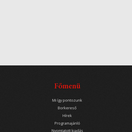
Főmenü
Mi így pontozunk
Borkereső
Hírek
Programajánló
Nyomtatott kiadás