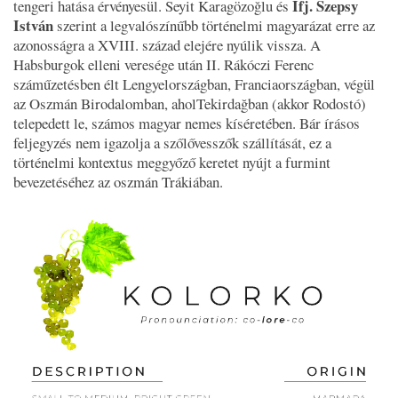
Ifj. Szepsy
tengeri hatása érvényesül. Seyit Karagözoğlu és
István
szerint a legvalószínűbb történelmi magyarázat erre az
azonosságra a XVIII. század elejére nyúlik vissza. A
Habsburgok elleni veresége után II. Rákóczi Ferenc
száműzetésben élt Lengyelországban, Franciaországban, végül
az Oszmán Birodalomban, aholTekirdağban (akkor Rodostó)
telepedett le, számos magyar nemes kíséretében. Bár írásos
feljegyzés nem igazolja a szőlővesszők szállítását, ez a
történelmi kontextus meggyőző keretet nyújt a furmint
bevezetéséhez az oszmán Trákiában.