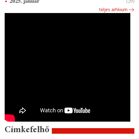
2025. január
(29)
teljes arhívum
Címkefelhő