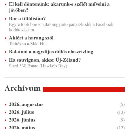
El kell döntenünk: akarunk-e szőlőt művelni a
jövőben?
Bor a tiltólistán?
Egyre több boros tartalomgyártó panaszkodik a Facebook
korlátozásaira
Akiért a harang szól
Terítéken a Mád Hill
Balatoni a nagydíjas dűlős olaszrizling
Ha sauvignon, akkor Új-Zéland?
Shed 530 Estate (Hawke’s Bay)
Archívum
2026. augusztus
(5)
2026. július
(13)
2026. június
(9)
2026. május
(12)