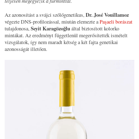
teljesen megegyezik a furminttal.
Dr. José Vouillamoz
Az azonosítást a svájci szőlőgenetikus,
végezte DNS-profilozással, miután elemezte a
Paşaeli borászat
Seyit Karagözoğlu
tulajdonosa,
által biztosított kolorko
mintákat. Az eredményt függetlenül megerősítették ismételt
vizsgálatok, így nem maradt kétség a két fajta genetikai
azonosságát illetően.