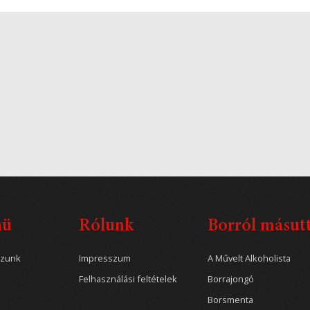
nü
Rólunk
Borról másut
ozunk
Impresszum
A Művelt Alkoholista
Felhasználási feltételek
Borrajongó
Borsmenta