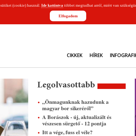
 sütiket (cookie) használ.
Ide kattintva
többet megtudhat arról, miért van szükségün
Elfogadom
CIKKEK
HÍREK
INFOGRAFI
Legolvasottabb
„Önmagunknak hazudunk a
magyar bor sikeréről”
A Borászok - új, aktualizált és
vészesen sürgető - 12 pontja
Itt a vége, fuss el véle?