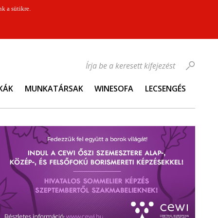
k a sütikre.
Írja be a keresett kifejezést
KÁK
MUNKATÁRSAK
WINESOFA
LECSENGÉS