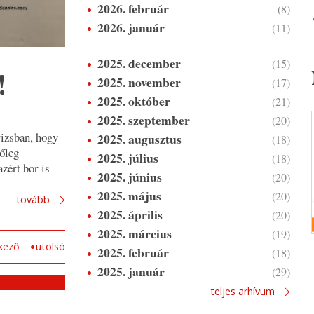
2026. február
(8)
2026. január
(11)
2025. december
(15)
2025. november
!
(17)
2025. október
(21)
2025. szeptember
(20)
rizsban, hogy
2025. augusztus
(18)
tőleg
2025. július
(18)
zért bor is
2025. június
(20)
2025. május
(20)
tovább
2025. április
(20)
2025. március
(19)
kező
utolsó
2025. február
(18)
2025. január
(29)
teljes arhívum