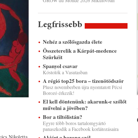
GROW du Monde 2026 Mikulovban
Legfrissebb
Nehéz a szőlősgazda élete
Összeterelik a Kárpát-medence
Szürkéit
Spanyol csavar
Kóstolók a Vasutasban
A régió top25 bora – tizenötödször
Plusz novemberben újra nyomtatott Pécsi
Borozó érkezik!
El kell döntenünk: akarunk-e szőlőt
művelni a jövőben?
Bor a tiltólistán?
Egyre több boros tartalomgyártó
panaszkodik a Facebook korlátozásaira
ács Nikoletta
Akiért a harang szól