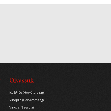
t
Olvassuk
Iće&Piće (Horvátország)
Vinopija (Horvátország)
Vino.rs (Szerbia)