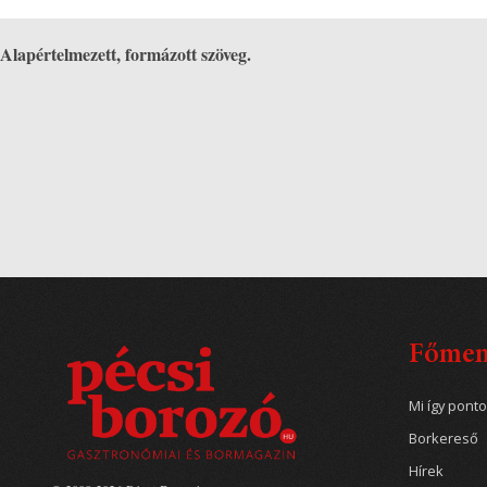
Alapértelmezett, formázott szöveg.
Főme
Mi így pont
Borkereső
Hírek