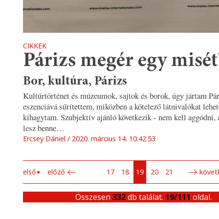
CIKKEK
Párizs megér egy misét
Bor, kultúra, Párizs
Kultúrtörténet és múzeumok, sajtok és borok, úgy jártam Pá
eszenciává sűrítettem, miközben a kötelező látnivalókat lehe
kihagytam. Szubjektív ajánló következik - nem kell aggódni, a
lesz benne…
Ercsey Dániel
2020. március 14. 10:42:53
első
előző
17
18
19
20
21
követ
Összesen
332
db találat.
19/111
oldal.