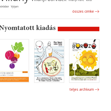
Villányi Franc
vörös
vörösbor
Vylyan
összes cimke
Nyomtatott kiadás
teljes archívum