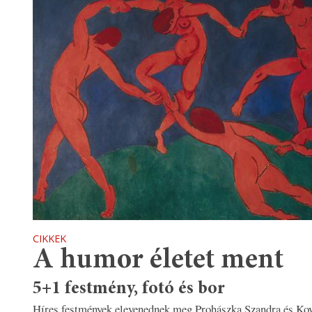
CIKKEK
A humor életet ment
5+1 festmény, fotó és bor
Híres festmények elevenednek meg Prohászka Szandra és Kov