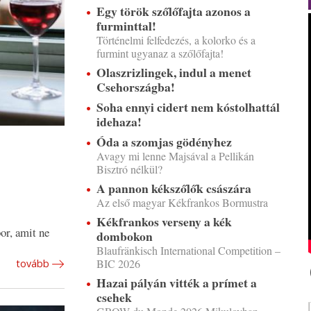
Egy török szőlőfajta azonos a
furminttal!
Történelmi felfedezés, a kolorko és a
furmint ugyanaz a szőlőfajta!
Olaszrizlingek, indul a menet
Csehországba!
Soha ennyi cidert nem kóstolhattál
idehaza!
Óda a szomjas gödényhez
Avagy mi lenne Majsával a Pellikán
Bisztró nélkül?
A pannon kékszőlők császára
Az első magyar Kékfrankos Bormustra
Kékfrankos verseny a kék
or, amit ne
dombokon
Blaufränkisch International Competition –
BIC 2026
tovább
Hazai pályán vitték a prímet a
csehek