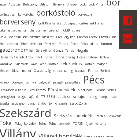
bor
aszú
Ausztria
Badacsony
Balaton
Baranya
Bikavér
Bock
Bock Pince
borkóstoló
borfesztivál
borkóstolás
borvacsora
F
borverseny
cabernet franc
Brill Pálinkaház
Budapest
cabernet sauvignon
chardonnay
cirfandli
CMB
cuvée
Ka
Dél-Dunántúli Borturisztikai Klaszter
Eger
egy bor
Enoteca Corso
Etyeki Kúria
étel
étterem
fehér
fehérbor
fesztivál
francia
fröccs
fröccs-kalauz
furmint
gasztronómia
Gere Attila
Günzer Tamás
Hegyalja
Heimann Családi Birtok
HNT
horvát
Horvátország
Hosszúhetény
Isztria
kékfrankos
kadarka
Kalamáris
kávé
keddi kóstoló
kóstoló
magyar
olaszrizling
Mecseknádasd
merlot
Olaszország
osztrák
Pannon Borbolt
Pécs
Pannon Borrégió
pálinka
pályázat
pezsgő
pezsgőház
Pécsi borvidék
Pécs-Mecseki Borút
Pécsi Borozó
pinot noir
Planina Borház
portugieser
programajánló
PTE SZBKI
publicisztika
rajnai rizling
recept
rozé
Sauska
sauvignon blanc
Siklós
Somló
syrah
Szabó Zoltán
Szekszárd
Szekszárdi borvidék
Szerbia
Szlovénia
Tokaj
Tokaji borvidék
Tolna
Tolnai borvidék
TOP25
újbor
verseny
Villány
Villányi borvidék