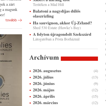
yek a zárt
Terítéken a Mád Hill
ig a magunk
Balatoni a nagydíjas dűlős
hez!
olaszrizling
tovább
Ha sauvignon, akkor Új-Zéland?
Shed 530 Estate (Hawke’s Bay)
A folyton újragondolt Szekszárd
Látogatóban a Pósta Borháznál
Archívum
2026. augusztus
(4)
2026. július
(13)
2026. június
(9)
2026. május
(12)
2026. április
(15)
2026. március
(12)