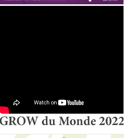
GROW du Monde 2022