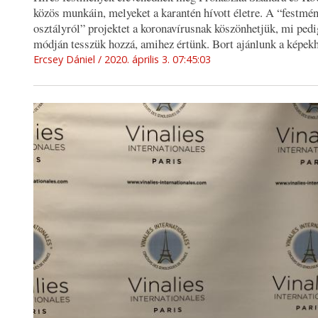
közös munkáin, melyeket a karantén hívott életre. A “festmén
osztályról” projektet a koronavírusnak köszönhetjük, mi ped
módján tesszük hozzá, amihez értünk. Bort ajánlunk a képek
Ercsey Dániel
2020. április 3. 07:45:03