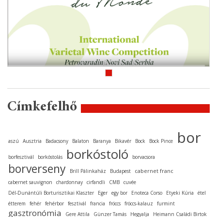
Címkefelhő
bor
aszú
Ausztria
Badacsony
Balaton
Baranya
Bikavér
Bock
Bock Pince
borkóstoló
borfesztivál
borkóstolás
borvacsora
borverseny
cabernet franc
Brill Pálinkaház
Budapest
cabernet sauvignon
chardonnay
cirfandli
CMB
cuvée
Dél-Dunántúli Borturisztikai Klaszter
Eger
egy bor
Enoteca Corso
Etyeki Kúria
étel
étterem
fehér
fehérbor
fesztivál
francia
fröccs
fröccs-kalauz
furmint
gasztronómia
Gere Attila
Günzer Tamás
Hegyalja
Heimann Családi Birtok