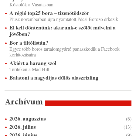
Kóstolók a Vasutasban
A régió top25 bora – tizenötödször
Plusz novemberben újra nyomtatott Pécsi Borozó érkezik!
El kell döntenünk: akarunk-e szőlőt művelni a
jövőben?
Bor a tiltólistán?
Egyre több boros tartalomgyártó panaszkodik a Facebook
korlátozásaira
Akiért a harang szól
Terítéken a Mád Hill
Balatoni a nagydíjas dűlős olaszrizling
Archívum
2026. augusztus
(6)
2026. július
(13)
2026. június
(9)