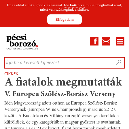
Ez az oldal sütiket (cookie) használ.
Ide kattintva
többet megtudhat arról,
miért van szükségünk a sütikre.
Elfogadom
Facebook
Kapcsolat
CIKKEK
HÍREK
INFOGRAFIKÁK
MUNKATÁRSAK
WINESOFA
LE
Írja be a keresett kifejezést
CIKKEK
A fiatalok megmutatták
V. Europea Szőlész-Borász Verseny
Idén Magyarország adott otthon az Europea Szőlész-Borász
Versenynek (Europea Wine Championship) március 22-27.
között. A Budafokon és Villányban zajló versenyen taroltak a
külföldiek, de egy kategóriában magyar győztest is avathattak.
Az Európa 17 és 24 év közötti fiatal borászainak meghirdetett