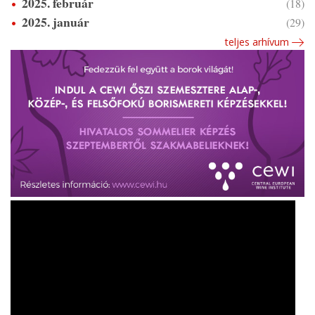
2025. február
(18)
2025. január
(29)
teljes arhívum