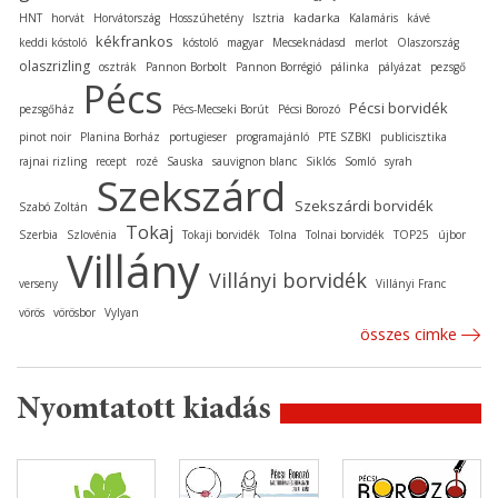
kadarka
HNT
horvát
Horvátország
Hosszúhetény
Isztria
Kalamáris
kávé
kékfrankos
keddi kóstoló
kóstoló
magyar
Mecseknádasd
merlot
Olaszország
olaszrizling
osztrák
Pannon Borbolt
Pannon Borrégió
pálinka
pályázat
pezsgő
Pécs
Pécsi borvidék
pezsgőház
Pécs-Mecseki Borút
Pécsi Borozó
pinot noir
Planina Borház
portugieser
programajánló
PTE SZBKI
publicisztika
rajnai rizling
recept
rozé
Sauska
sauvignon blanc
Siklós
Somló
syrah
Szekszárd
Szekszárdi borvidék
Szabó Zoltán
Tokaj
Szerbia
Szlovénia
Tokaji borvidék
Tolna
Tolnai borvidék
TOP25
újbor
Villány
Villányi borvidék
verseny
Villányi Franc
vörös
vörösbor
Vylyan
összes cimke
Nyomtatott kiadás