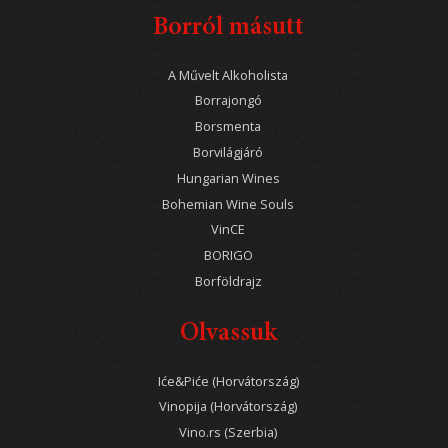
Borról másutt
A Művelt Alkoholista
Borrajongó
Borsmenta
Borvilágjáró
Hungarian Wines
Bohemian Wine Souls
VinCE
BORIGO
Borföldrajz
Olvassuk
Iće&Piće (Horvátország)
Vinopija (Horvátország)
Vino.rs (Szerbia)