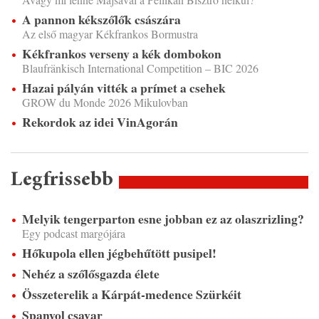
A pannon kékszőlők császára
Az első magyar Kékfrankos Bormustra
Kékfrankos verseny a kék dombokon
Blaufränkisch International Competition – BIC 2026
Hazai pályán vitték a prímet a csehek
GROW du Monde 2026 Mikulovban
Rekordok az idei VinAgorán
Legfrissebb
Melyik tengerparton esne jobban ez az olaszrizling?
Egy podcast margójára
Hőkupola ellen jégbehűtött pusipel!
Nehéz a szőlősgazda élete
Összeterelik a Kárpát-medence Szürkéit
Spanyol csavar