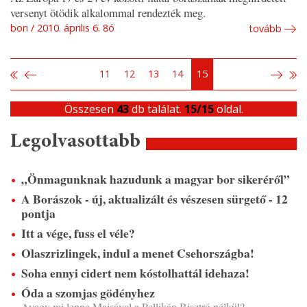
versenyt ötödik alkalommal rendezték meg.
bori
2010. április 6. 8ó
tovább
11
12
13
14
15
Összesen
43
db találat.
15/15
oldal.
Legolvasottabb
„Önmagunknak hazudunk a magyar bor sikeréről”
A Borászok - új, aktualizált és vészesen sürgető - 12
pontja
Itt a vége, fuss el véle?
Olaszrizlingek, indul a menet Csehországba!
Soha ennyi cidert nem kóstolhattál idehaza!
Óda a szomjas gödényhez
Avagy mi lenne Majsával a Pellikán Bisztró nélkül?