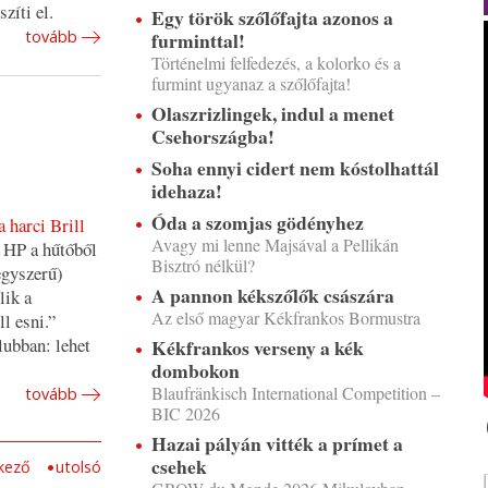
szíti el.
Egy török szőlőfajta azonos a
furminttal!
tovább
Történelmi felfedezés, a kolorko és a
furmint ugyanaz a szőlőfajta!
Olaszrizlingek, indul a menet
Csehországba!
Soha ennyi cidert nem kóstolhattál
idehaza!
Óda a szomjas gödényhez
a harci Brill
Avagy mi lenne Majsával a Pellikán
t HP a hűtőből
Bisztró nélkül?
 egyszerű)
A pannon kékszőlők császára
lik a
Az első magyar Kékfrankos Bormustra
l esni.”
lubban: lehet
Kékfrankos verseny a kék
dombokon
Blaufränkisch International Competition –
tovább
BIC 2026
Hazai pályán vitték a prímet a
csehek
kező
utolsó