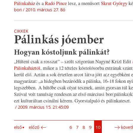
Pálinkaház
és a
Radó Pince
lesz, a menüsort
Skrut György
ké
bori
2010. március 27. 8ó
CIKKEK
Pálinkás jóember
Hogyan kóstoljunk pálinkát?
„Hűteni csak a rosszat”
– szólt szigorúan Nagyné Krizl Edit
Pálinkaháztól
, mikor a 12 tételes kóstolósorba extrának szán
kerül elő. Aztán a sok értetlen arcot látva jött a(z egyébként
magyarázat: „
a hidegben bezáródik a pálinka, 16-18 fokon nyí
legszebben. A hűtőbe csak olyat tesznek, amin gyorsan túl kel
Szóval volt tanulság rendesen az első márciusi bor(pálinka)k
ezt kulturáltan csinálni kérem. Gyorstalpaló és pálinkateszt.
2009. március 15. 21:45:09
első
előző
6
7
8
9
10
követ