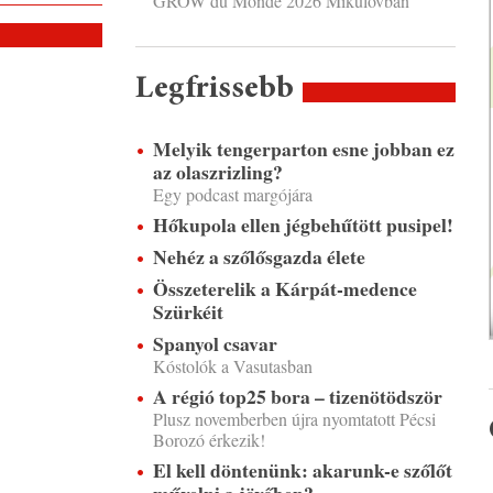
GROW du Monde 2026 Mikulovban
Legfrissebb
Melyik tengerparton esne jobban ez
az olaszrizling?
Egy podcast margójára
Hőkupola ellen jégbehűtött pusipel!
Nehéz a szőlősgazda élete
Összeterelik a Kárpát-medence
Szürkéit
Spanyol csavar
Kóstolók a Vasutasban
A régió top25 bora – tizenötödször
Plusz novemberben újra nyomtatott Pécsi
Borozó érkezik!
El kell döntenünk: akarunk-e szőlőt