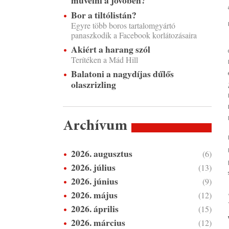
művelni a jövőben?
Bor a tiltólistán?
Egyre több boros tartalomgyártó
panaszkodik a Facebook korlátozásaira
Akiért a harang szól
Terítéken a Mád Hill
Balatoni a nagydíjas dűlős
olaszrizling
Archívum
2026. augusztus
(6)
2026. július
(13)
2026. június
(9)
2026. május
(12)
2026. április
(15)
2026. március
(12)