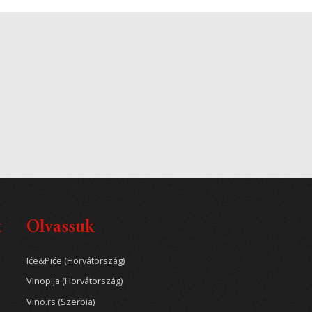
t
Olvassuk
Iće&Piće (Horvátország)
Vinopija (Horvátország)
Vino.rs (Szerbia)