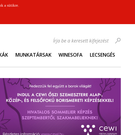
k a sütikre.
Írja be a keresett kifejezést
KÁK
MUNKATÁRSAK
WINESOFA
LECSENGÉS