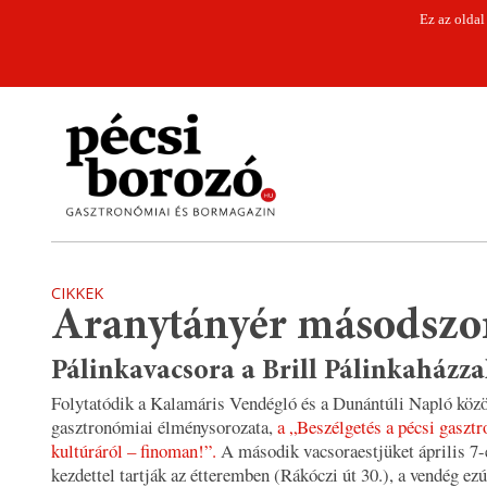
Ez az oldal
CIKKEK
Aranytányér másodszo
Pálinkavacsora a Brill Pálinkaházza
Folytatódik a Kalamáris Vendégló és a Dunántúli Napló köz
gasztronómiai élménysorozata,
a „Beszélgetés a pécsi gaszt
kultúráról – finoman!”.
A második vacsoraestjüket április 7-
kezdettel tartják az étteremben (Rákóczi út 30.), a vendég ezú