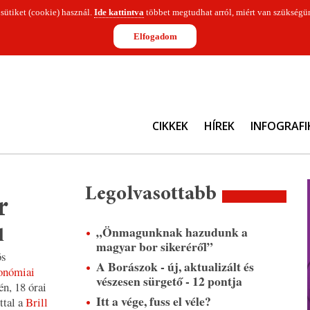
 sütiket (cookie) használ.
Ide kattintva
többet megtudhat arról, miért van szükségün
Elfogadom
CIKKEK
HÍREK
INFOGRAFI
Legolvasottabb
r
„Önmagunknak hazudunk a
l
magyar bor sikeréről”
ös
A Borászok - új, aktualizált és
ronómiai
vészesen sürgető - 12 pontja
én, 18 órai
Itt a vége, fuss el véle?
ttal a
Brill