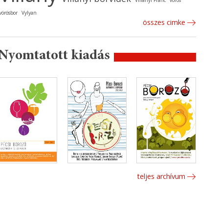
Villányi Franc
vörös
vörösbor
Vylyan
összes cimke
Nyomtatott kiadás
teljes archívum