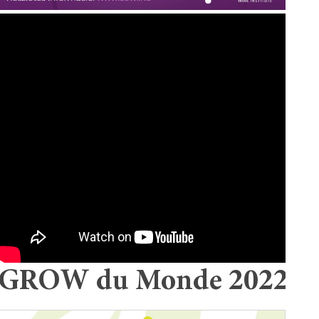
GROW du Monde 2022