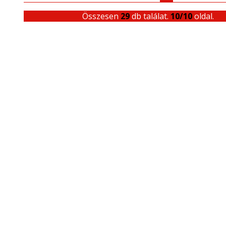
Összesen
29
db találat.
10/10
oldal.