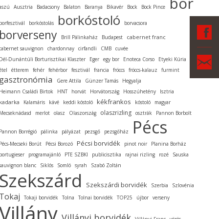
bor
aszú
Ausztria
Badacsony
Balaton
Baranya
Bikavér
Bock
Bock Pince
borkóstoló
borfesztivál
borkóstolás
borvacsora
F
borverseny
cabernet franc
Brill Pálinkaház
Budapest
cabernet sauvignon
chardonnay
cirfandli
CMB
cuvée
Ka
Dél-Dunántúli Borturisztikai Klaszter
Eger
egy bor
Enoteca Corso
Etyeki Kúria
étel
étterem
fehér
fehérbor
fesztivál
francia
fröccs
fröccs-kalauz
furmint
gasztronómia
Gere Attila
Günzer Tamás
Hegyalja
Heimann Családi Birtok
HNT
horvát
Horvátország
Hosszúhetény
Isztria
kékfrankos
kadarka
Kalamáris
kávé
keddi kóstoló
kóstoló
magyar
olaszrizling
Mecseknádasd
merlot
olasz
Olaszország
osztrák
Pannon Borbolt
Pécs
Pannon Borrégió
pálinka
pályázat
pezsgő
pezsgőház
Pécsi borvidék
Pécs-Mecseki Borút
Pécsi Borozó
pinot noir
Planina Borház
portugieser
programajánló
PTE SZBKI
publicisztika
rajnai rizling
rozé
Sauska
sauvignon blanc
Siklós
Somló
syrah
Szabó Zoltán
Szekszárd
Szekszárdi borvidék
Szerbia
Szlovénia
Tokaj
Tokaji borvidék
Tolna
Tolnai borvidék
TOP25
újbor
verseny
Villány
Villányi borvidék