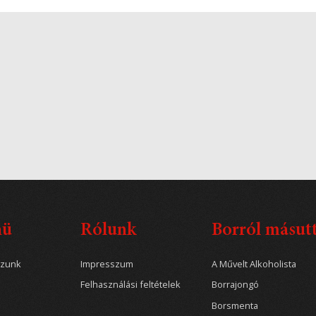
nü
Rólunk
Borról másut
ozunk
Impresszum
A Művelt Alkoholista
Felhasználási feltételek
Borrajongó
Borsmenta