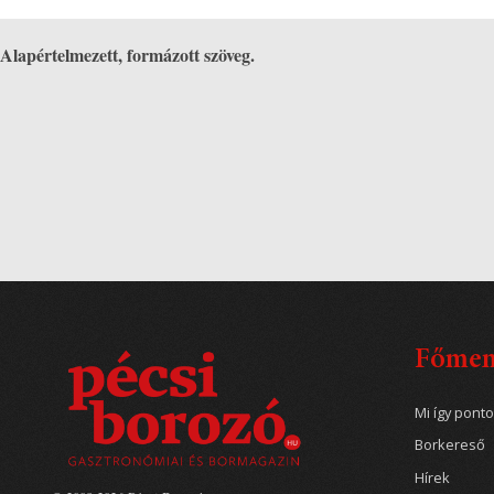
Alapértelmezett, formázott szöveg.
Főme
Mi így pont
Borkereső
Hírek