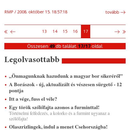
RMP
2008. október 15. 18:57:18
tovább
13
14
15
16
17
Összesen
49
db találat.
17/17
oldal.
Legolvasottabb
„Önmagunknak hazudunk a magyar bor sikeréről”
A Borászok - új, aktualizált és vészesen sürgető - 12
pontja
Itt a vége, fuss el véle?
Egy török szőlőfajta azonos a furminttal!
Történelmi felfedezés, a kolorko és a furmint ugyanaz a
szőlőfajta!
Olaszrizlingek, indul a menet Csehországba!