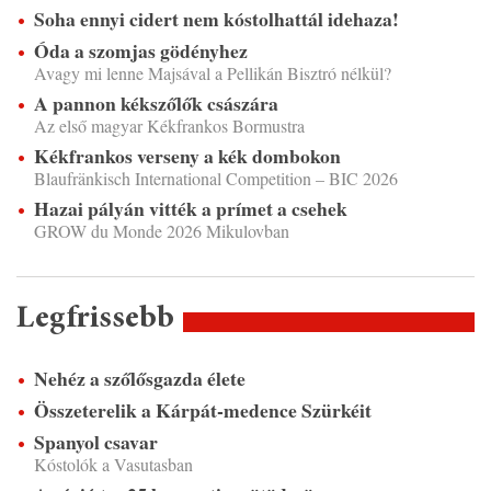
Soha ennyi cidert nem kóstolhattál idehaza!
Óda a szomjas gödényhez
Avagy mi lenne Majsával a Pellikán Bisztró nélkül?
A pannon kékszőlők császára
Az első magyar Kékfrankos Bormustra
Kékfrankos verseny a kék dombokon
Blaufränkisch International Competition – BIC 2026
Hazai pályán vitték a prímet a csehek
GROW du Monde 2026 Mikulovban
Legfrissebb
Nehéz a szőlősgazda élete
Összeterelik a Kárpát-medence Szürkéit
Spanyol csavar
Kóstolók a Vasutasban