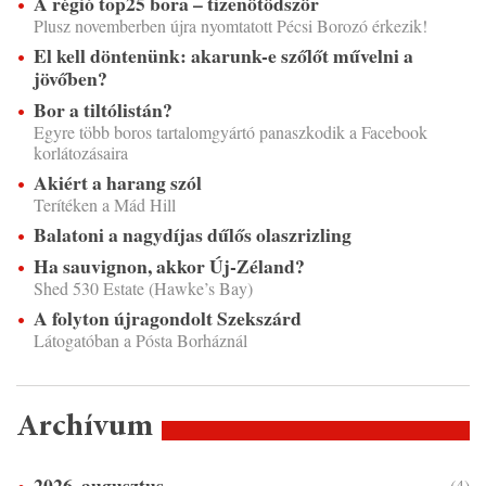
A régió top25 bora – tizenötödször
Plusz novemberben újra nyomtatott Pécsi Borozó érkezik!
El kell döntenünk: akarunk-e szőlőt művelni a
jövőben?
Bor a tiltólistán?
Egyre több boros tartalomgyártó panaszkodik a Facebook
korlátozásaira
Akiért a harang szól
Terítéken a Mád Hill
Balatoni a nagydíjas dűlős olaszrizling
Ha sauvignon, akkor Új-Zéland?
Shed 530 Estate (Hawke’s Bay)
A folyton újragondolt Szekszárd
Látogatóban a Pósta Borháznál
Archívum
2026. augusztus
(4)