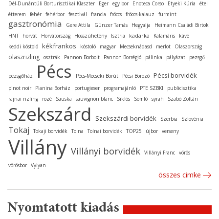
Dél-Dunántúli Borturisztikai Klaszter
Eger
egy bor
Enoteca Corso
Etyeki Kúria
étel
étterem
fehér
fehérbor
fesztivál
francia
fröccs
fröccs-kalauz
furmint
gasztronómia
Gere Attila
Günzer Tamás
Hegyalja
Heimann Családi Birtok
kadarka
HNT
horvát
Horvátország
Hosszúhetény
Isztria
Kalamáris
kávé
kékfrankos
keddi kóstoló
kóstoló
magyar
Mecseknádasd
merlot
Olaszország
olaszrizling
osztrák
Pannon Borbolt
Pannon Borrégió
pálinka
pályázat
pezsgő
Pécs
Pécsi borvidék
pezsgőház
Pécs-Mecseki Borút
Pécsi Borozó
pinot noir
Planina Borház
portugieser
programajánló
PTE SZBKI
publicisztika
rajnai rizling
rozé
Sauska
sauvignon blanc
Siklós
Somló
syrah
Szabó Zoltán
Szekszárd
Szekszárdi borvidék
Szerbia
Szlovénia
Tokaj
Tokaji borvidék
Tolna
Tolnai borvidék
TOP25
újbor
verseny
Villány
Villányi borvidék
Villányi Franc
vörös
vörösbor
Vylyan
összes cimke
Nyomtatott kiadás