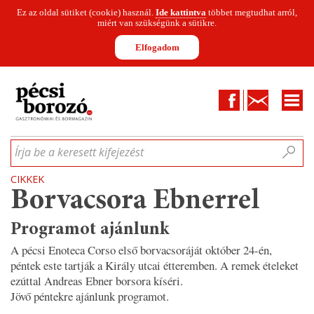
Ez az oldal sütiket (cookie) használ.
Ide kattintva
többet megtudhat arról,
miért van szükségünk a sütikre.
Elfogadom
Facebook
Kapcsolat
CIKKEK
HÍREK
INFOGRAFIKÁK
MUNKATÁRSAK
WINESOFA
LE
Írja be a keresett kifejezést
CIKKEK
Borvacsora Ebnerrel
Programot ajánlunk
A pécsi Enoteca Corso első borvacsoráját október 24-én,
péntek este tartják a Király utcai étteremben. A remek ételeket
ezúttal Andreas Ebner borsora kíséri.
Jövő péntekre ajánlunk programot.