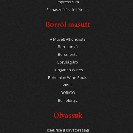
Impresszum
Felhasználási feltételek
Borról másutt
A Művelt Alkoholista
Borrajongó
Borsmenta
Borvilágjáró
Hungarian Wines
Bohemian Wine Souls
VinCE
BORIGO
Borföldrajz
Olvassuk
Iće&Piće (Horvátország)