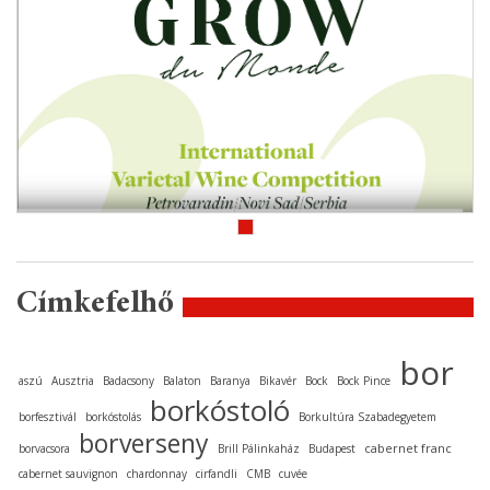
Címkefelhő
bor
aszú
Ausztria
Badacsony
Balaton
Baranya
Bikavér
Bock
Bock Pince
borkóstoló
borfesztivál
borkóstolás
Borkultúra Szabadegyetem
borverseny
cabernet franc
borvacsora
Brill Pálinkaház
Budapest
cabernet sauvignon
chardonnay
cirfandli
CMB
cuvée