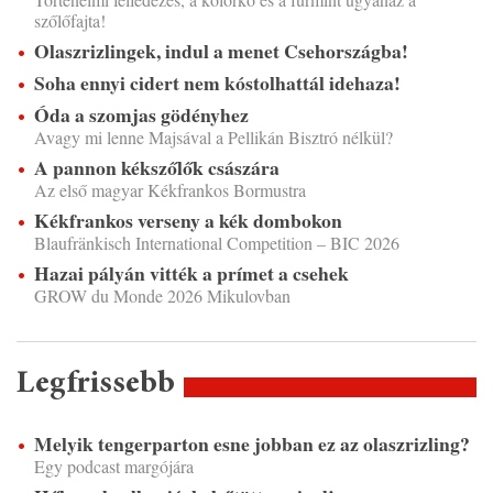
szőlőfajta!
Olaszrizlingek, indul a menet Csehországba!
Soha ennyi cidert nem kóstolhattál idehaza!
Óda a szomjas gödényhez
Avagy mi lenne Majsával a Pellikán Bisztró nélkül?
A pannon kékszőlők császára
Az első magyar Kékfrankos Bormustra
Kékfrankos verseny a kék dombokon
Blaufränkisch International Competition – BIC 2026
Hazai pályán vitték a prímet a csehek
GROW du Monde 2026 Mikulovban
Legfrissebb
Melyik tengerparton esne jobban ez az olaszrizling?
Egy podcast margójára