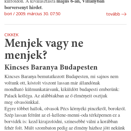
május 6-án, Villányban
külföldön. A kiválasztásra
borversenyt hirdet
.
bori
2009. március 30. 07:50
tovább
CIKKEK
Menjek vagy ne
menjek?
Kincses Baranya Budapesten
Kincses Baranya bemutatkozott Budapesten, mi sajnos nem
voltunk ott, kóstolt viszont lassan már állandónak
mondható külmunkatársunk, kiküldött budapesti emberünk:
Palack kolléga. Az alábbiakban az ő élményeit osztjuk
meg olvasóinkkal.
Egyre többet hallok, olvasok Pécs környéki pincékről, borokról.
Szép lassan feltűnt az
el-kellene-menni-oda
térképemen ez a
borvidék is: kezd kirajzolódni, színesebbé válni a korábban
fehér folt. Múlt szombaton pedig az élmény házhoz jött nekünk