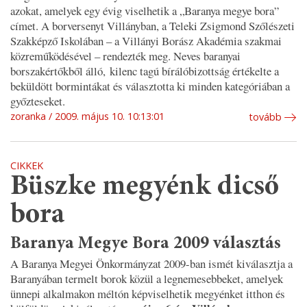
azokat, amelyek egy évig viselhetik a „Baranya megye bora”
címet. A borversenyt Villányban, a Teleki Zsigmond Szőlészeti
Szakképző Iskolában – a Villányi Borász Akadémia szakmai
közreműködésével – rendezték meg. Neves baranyai
borszakértőkből álló, kilenc tagú bírálóbizottság értékelte a
beküldött bormintákat és választotta ki minden kategóriában a
győzteseket.
zoranka
2009. május 10. 10:13:01
tovább
CIKKEK
Büszke megyénk dicső
bora
Baranya Megye Bora 2009 választás
A Baranya Megyei Önkormányzat 2009-ban ismét kiválasztja a
Baranyában termelt borok közül a legnemesebbeket, amelyek
ünnepi alkalmakon méltón képviselhetik megyénket itthon és