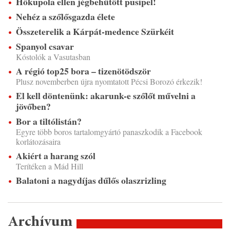
Hőkupola ellen jégbehűtött pusipel!
Nehéz a szőlősgazda élete
Összeterelik a Kárpát-medence Szürkéit
Spanyol csavar
Kóstolók a Vasutasban
A régió top25 bora – tizenötödször
Plusz novemberben újra nyomtatott Pécsi Borozó érkezik!
El kell döntenünk: akarunk-e szőlőt művelni a
jövőben?
Bor a tiltólistán?
Egyre több boros tartalomgyártó panaszkodik a Facebook
korlátozásaira
Akiért a harang szól
Terítéken a Mád Hill
Balatoni a nagydíjas dűlős olaszrizling
Archívum