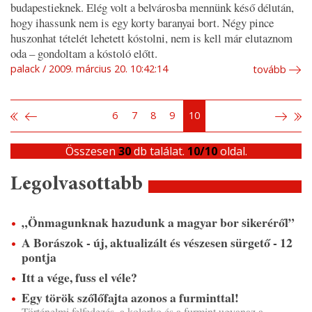
budapestieknek. Elég volt a belvárosba mennünk késő délután,
hogy ihassunk nem is egy korty baranyai bort. Négy pince
huszonhat tételét lehetett kóstolni, nem is kell már elutaznom
oda – gondoltam a kóstoló előtt.
palack
2009. március 20. 10:42:14
tovább
6
7
8
9
10
Összesen
30
db találat.
10/10
oldal.
Legolvasottabb
„Önmagunknak hazudunk a magyar bor sikeréről”
A Borászok - új, aktualizált és vészesen sürgető - 12
pontja
Itt a vége, fuss el véle?
Egy török szőlőfajta azonos a furminttal!
Történelmi felfedezés, a kolorko és a furmint ugyanaz a