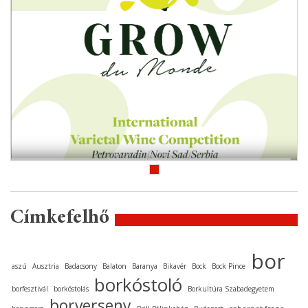
Címkefelhő
bor
aszú
Ausztria
Badacsony
Balaton
Baranya
Bikavér
Bock
Bock Pince
borkóstoló
borfesztivál
borkóstolás
Borkultúra Szabadegyetem
borverseny