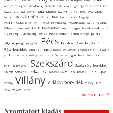
cabernet franc
borvacsora
Brill Pálinkaház
Budapest
cabernet sauvignon
chardonnay
cirfandli
CMB
cuvée
Eger
egy bor
Enoteca Corso
Etyeki Kúria
étel
étterem
fehér
fehérbor
fesztivál
francia
fröccs
fröccs-kalauz
gasztronómia
furmint
Gere Attila
Günzer Tamás
Hegyalja
kadarka
Heimann Családi Birtok
HNT
horvát
Horvátország
Hosszúhetény
Isztria
kékfrankos
Kalamáris
kávé
keddi kóstoló
kóstoló
magyar
Mecseknádasd
merlot
olaszrizling
Olaszország
osztrák
Pannon Borbolt
Pannon Borrégió
pálinka
Pécs
pályázat
pezsgő
pezsgőház
Pécs-Mecseki Borút
Pécsi Borozó
Pécsi borvidék
pinot noir
Planina Borház
portugieser
programajánló
PTE SZBKI
publicisztika
rajnai rizling
recept
rozé
Sauska
sauvignon blanc
Siklós
Somló
Szekszárd
Szekszárdi borvidék
syrah
Szabó Zoltán
Tokaj
Szerbia
Szlovénia
Tokaji borvidék
Tolna
Tolnai borvidék
TOP25
újbor
Villány
Villányi borvidék
verseny
Villányi Franc
vörös
vörösbor
Vylyan
összes cimke
Nyomtatott kiadás