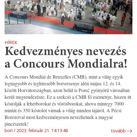
HÍREK
Kedvezményes nevezés
a Concours Mondialra!
A Concours Mondial de Bruxelles (CMB), mint a világ egyik
legnagyobb és leghíresebb borversenye idén május 12. és 14.
között Horvátországban, azon belül is Poreč gyönyörű városában
kerül megrendezésre. Ez a szekció a CMB fő eseménye, hiszen itt
kóstolják a fehérborokat és vörösborokat, ahova mintegy 7000
mintát és 350 kóstolót várnak a világ minden tájáról. A Pécsi
Borozóval most kedvezményesen nevezhetnek a magyar
pincészetek!
bori
2023. február 21. 14:13:48
tovább