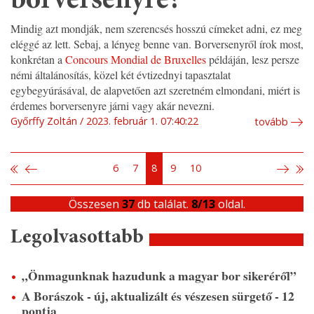
borversenyre?
Mindig azt mondják, nem szerencsés hosszú címeket adni, ez meg
eléggé az lett. Sebaj, a lényeg benne van. Borversenyről írok most,
konkrétan a
Concours Mondial de Bruxelles
példáján, lesz persze
némi általánosítás, közel két évtizednyi tapasztalat
egybegyúrásával, de alapvetően azt szeretném elmondani, miért is
érdemes borversenyre járni vagy akár nevezni.
Győrffy Zoltán
2023. február 1. 07:40:22
tovább
6
7
8
9
10
Összesen
37
db találat.
8/13
oldal.
Legolvasottabb
„Önmagunknak hazudunk a magyar bor sikeréről”
A Borászok - új, aktualizált és vészesen sürgető - 12
pontja