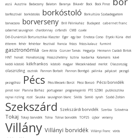
bor
aszú
Ausztria
Badacsony
Balaton
Baranya
Bikavér
Bock
Bock Pince
borkóstoló
borfesztivál
borkóstolás
Borkultúra Szabadegyetem
borverseny
cabernet franc
borvacsora
Brill Pálinkaház
Budapest
cabernet sauvignon
chardonnay
cirfandli
CMB
cuvée
Dél-Dunántúli Borturisztikai Klaszter
Eger
egy bor
Enoteca Corso
Etyeki Kúria
étel
étterem
fehér
fehérbor
fesztivál
francia
fröccs
fröccs-kalauz
furmint
gasztronómia
Gere Attila
Günzer Tamás
Hegyalja
Heimann Családi Birtok
kadarka
HNT
horvát
Horvátország
Hosszúhetény
Isztria
Kalamáris
kávé
kékfrankos
keddi kóstoló
kóstoló
magyar
Mecseknádasd
merlot
Olaszország
olaszrizling
osztrák
Pannon Borbolt
Pannon Borrégió
pálinka
pályázat
pezsgő
Pécs
Pécsi borvidék
pezsgőház
Pécs-Mecseki Borút
Pécsi Borozó
pinot noir
Planina Borház
portugieser
programajánló
PTE SZBKI
publicisztika
rajnai rizling
rozé
Sauska
sauvignon blanc
Siklós
Somló
syrah
Szabó Zoltán
Szekszárd
Szekszárdi borvidék
Szerbia
Szlovénia
Tokaj
Tokaji borvidék
Tolna
Tolnai borvidék
TOP25
újbor
verseny
Villány
Villányi borvidék
Villányi Franc
vörös