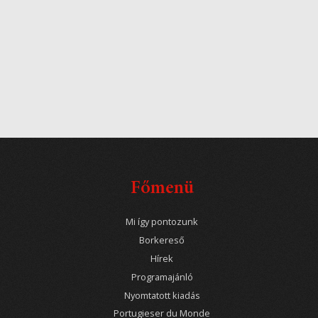
Főmenü
Mi így pontozunk
Borkereső
Hírek
Programajánló
Nyomtatott kiadás
Portugieser du Monde