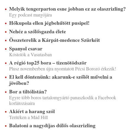
Melyik tengerparton esne jobban ez az olaszrizling?
Egy podcast margójára
Hőkupola ellen jégbehűtött pusipel!
Nehéz a szőlősgazda élete
Összeterelik a Kárpát-medence Szürkéit
Spanyol csavar
Kóstolók a Vasutasban
A régió top25 bora – tizenötödször
Plusz novemberben újra nyomtatott Pécsi Borozó érkezik!
El kell döntenünk: akarunk-e szőlőt művelni a
jövőben?
Bor a tiltólistán?
Egyre több boros tartalomgyártó panaszkodik a Facebook
korlátozásaira
Akiért a harang szól
Terítéken a Mád Hill
Balatoni a nagydíjas dűlős olaszrizling