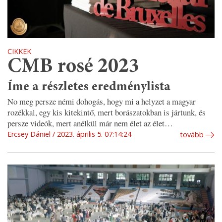
CIKKEK
CMB rosé 2023
Íme a részletes eredménylista
No meg persze némi dohogás, hogy mi a helyzet a magyar
rozékkal, egy kis kitekintő, mert borászatokban is jártunk, és
persze videók, mert anélkül már nem élet az élet…
Ercsey Dániel
2023. április 5. 07:14:24
tovább