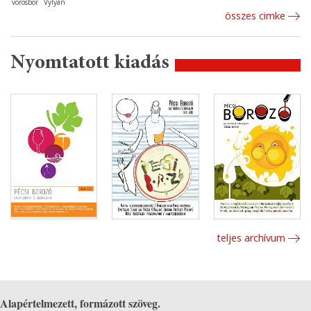
vörösbor
Vylyan
összes cimke
Nyomtatott kiadás
teljes archívum
Alapértelmezett, formázott szöveg.