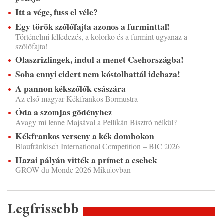
Itt a vége, fuss el véle?
Egy török szőlőfajta azonos a furminttal!
Történelmi felfedezés, a kolorko és a furmint ugyanaz a
szőlőfajta!
Olaszrizlingek, indul a menet Csehországba!
Soha ennyi cidert nem kóstolhattál idehaza!
A pannon kékszőlők császára
Az első magyar Kékfrankos Bormustra
Óda a szomjas gödényhez
Avagy mi lenne Majsával a Pellikán Bisztró nélkül?
Kékfrankos verseny a kék dombokon
Blaufränkisch International Competition – BIC 2026
Hazai pályán vitték a prímet a csehek
GROW du Monde 2026 Mikulovban
Legfrissebb