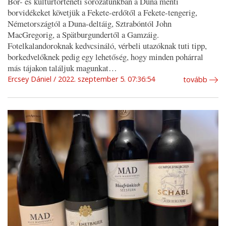
Bor- és kultúrtörténeti sorozatunkban a Duna menti
borvidékeket követjük a Fekete-erdőtől a Fekete-tengerig,
Németországtól a Duna-deltáig, Sztrabóntól John
MacGregorig, a Spätburgundertől a Gamzáig.
Fotelkalandoroknak kedvcsináló, vérbeli utazóknak tuti tipp,
borkedvelőknek pedig egy lehetőség, hogy minden pohárral
más tájakon találjuk magunkat…
Ercsey Dániel
2022. szeptember 5. 07:36:54
tovább