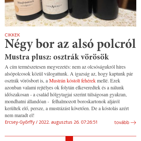
CIKKEK
Négy bor az alsó polcról
Mustra plusz: osztrák vörösök
A cím természetesen megvezetés: nem az olcsóságukról híres
alsópolcosok közül válogattunk. A igazság az, hogy kaptunk pár
osztrák vörösbort is, a
Mustrán kóstolt fehérek
mellé. Ezek
azonban valami rejtélyes ok folytán elkeveredtek és a nálunk
időszakosan - a család hölgytagjai szerint túlságosan gyakran,
mondhatni állandóan - felhalmozott boroskartonok aljáról
kerültek elő, persze, a mustrázást követően. De a kóstolás azért
nem maradt el!
Ercsey-Győrffy
2022. augusztus 26. 07:26:51
tovább