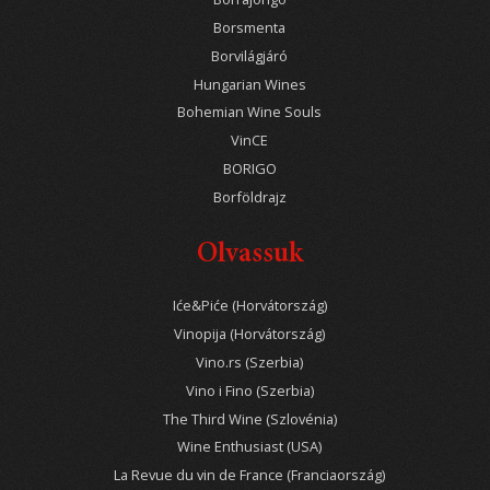
Borsmenta
Borvilágjáró
Hungarian Wines
Bohemian Wine Souls
VinCE
BORIGO
Borföldrajz
Olvassuk
Iće&Piće (Horvátország)
Vinopija (Horvátország)
Vino.rs (Szerbia)
Vino i Fino (Szerbia)
The Third Wine (Szlovénia)
Wine Enthusiast (USA)
La Revue du vin de France (Franciaország)