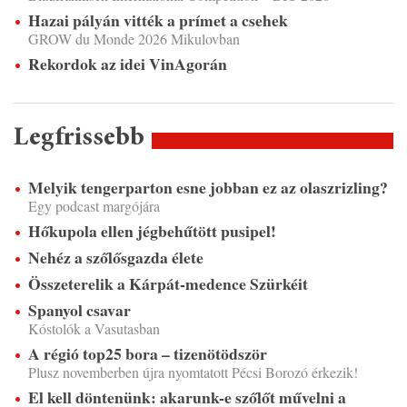
Hazai pályán vitték a prímet a csehek
GROW du Monde 2026 Mikulovban
Rekordok az idei VinAgorán
Legfrissebb
Melyik tengerparton esne jobban ez az olaszrizling?
Egy podcast margójára
Hőkupola ellen jégbehűtött pusipel!
Nehéz a szőlősgazda élete
Összeterelik a Kárpát-medence Szürkéit
Spanyol csavar
Kóstolók a Vasutasban
A régió top25 bora – tizenötödször
Plusz novemberben újra nyomtatott Pécsi Borozó érkezik!
El kell döntenünk: akarunk-e szőlőt művelni a