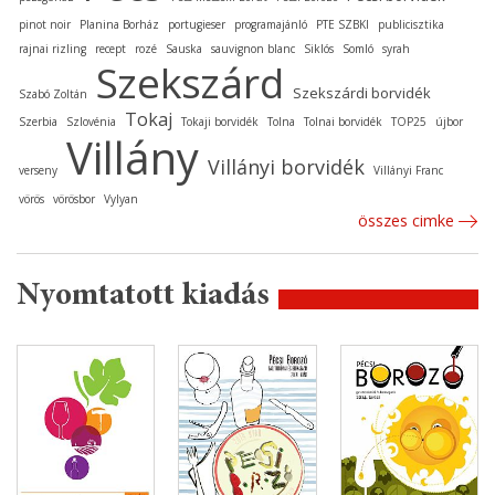
pinot noir
Planina Borház
portugieser
programajánló
PTE SZBKI
publicisztika
rajnai rizling
recept
rozé
Sauska
sauvignon blanc
Siklós
Somló
syrah
Szekszárd
Szekszárdi borvidék
Szabó Zoltán
Tokaj
Szerbia
Szlovénia
Tokaji borvidék
Tolna
Tolnai borvidék
TOP25
újbor
Villány
Villányi borvidék
verseny
Villányi Franc
vörös
vörösbor
Vylyan
összes cimke
Nyomtatott kiadás