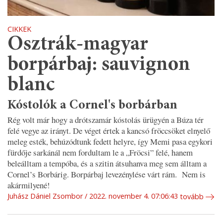
CIKKEK
Osztrák-magyar
borpárbaj: sauvignon
blanc
Kóstolók a Cornel's borbárban
Rég volt már hogy a drótszamár kóstolás ürügyén a Búza tér
felé vegye az irányt. De véget értek a kancsó fröccsöket elnyelő
meleg esték, behúzódtunk fedett helyre, így Memi pasa egykori
fürdője sarkánál nem fordultam le a „Fröcsi” felé, hanem
beleálltam a tempóba, és a szitin átsuhanva meg sem álltam a
Cornel’s Borbárig. Borpárbaj levezénylése várt rám. Nem is
akármilyené!
Juhász Dániel Zsombor
2022. november 4. 07:06:43
tovább