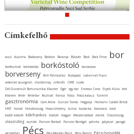
Címkefelhő
bor
aszú
Ausztria
Badacsony
Balaton
Baranya
Bikavér
Bock
Bock Pince
borkóstoló
borfesztivál
borkóstolás
borvacsora
borverseny
cabernet franc
Brill Pálinkaház
Budapest
cabernet sauvignon
chardonnay
cirfandli
CMB
cuvée
Dél-Dunántúli Borturisztikai Klaszter
Eger
egy bor
Enoteca Corso
Etyeki Kúria
étel
étterem
fehér
fehérbor
fesztivál
francia
fröccs
fröccs-kalauz
furmint
gasztronómia
Gere Attila
Günzer Tamás
Hegyalja
Heimann Családi Birtok
kadarka
HNT
horvát
Horvátország
Hosszúhetény
Isztria
Kalamáris
kávé
kékfrankos
keddi kóstoló
kóstoló
magyar
Mecseknádasd
merlot
Olaszország
olaszrizling
osztrák
Pannon Borbolt
Pannon Borrégió
pálinka
pályázat
pezsgő
Pécs
Pécsi borvidék
pezsgőház
Pécs-Mecseki Borút
Pécsi Borozó