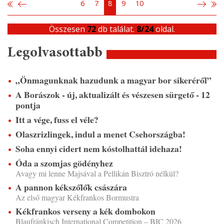
6
7
8
9
10
Összesen
72
db találat.
8/24
oldal.
Legolvasottabb
„Önmagunknak hazudunk a magyar bor sikeréről”
A Borászok - új, aktualizált és vészesen sürgető - 12
pontja
Itt a vége, fuss el véle?
Olaszrizlingek, indul a menet Csehországba!
Soha ennyi cidert nem kóstolhattál idehaza!
Óda a szomjas gödényhez
Avagy mi lenne Majsával a Pellikán Bisztró nélkül?
A pannon kékszőlők császára
Az első magyar Kékfrankos Bormustra
Kékfrankos verseny a kék dombokon
Blaufränkisch International Competition – BIC 2026