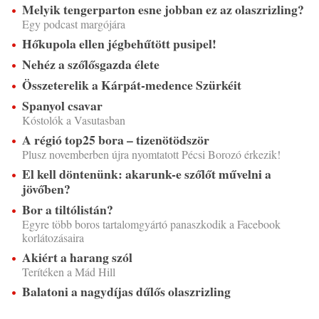
Melyik tengerparton esne jobban ez az olaszrizling?
Egy podcast margójára
Hőkupola ellen jégbehűtött pusipel!
Nehéz a szőlősgazda élete
Összeterelik a Kárpát-medence Szürkéit
Spanyol csavar
Kóstolók a Vasutasban
A régió top25 bora – tizenötödször
Plusz novemberben újra nyomtatott Pécsi Borozó érkezik!
El kell döntenünk: akarunk-e szőlőt művelni a
jövőben?
Bor a tiltólistán?
Egyre több boros tartalomgyártó panaszkodik a Facebook
korlátozásaira
Akiért a harang szól
Terítéken a Mád Hill
Balatoni a nagydíjas dűlős olaszrizling