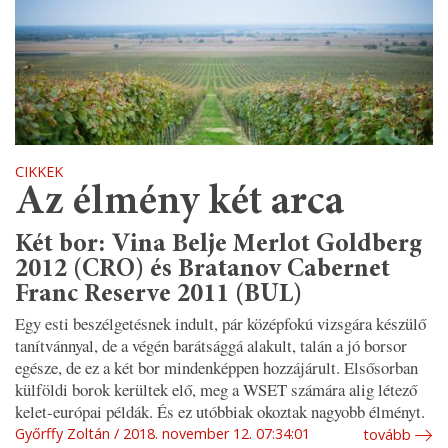
CIKKEK
Az élmény két arca
Két bor: Vina Belje Merlot Goldberg
2012 (CRO) és Bratanov Cabernet
Franc Reserve 2011 (BUL)
Egy esti beszélgetésnek indult, pár középfokú vizsgára készülő
tanítvánnyal, de a végén barátsággá alakult, talán a jó borsor
egésze, de ez a két bor mindenképpen hozzájárult. Elsősorban
külföldi borok kerültek elő, meg a WSET számára alig létező
kelet-európai példák. És ez utóbbiak okoztak nagyobb élményt.
Győrffy Zoltán
2018. november 12. 07:34:01
tovább