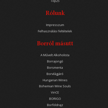
Top25
Rólunk
Impresszum
Felhasználási feltételek
Borról másutt
A Művelt Alkoholista
Borrajongó
Borsmenta
Borvilágjáró
Hungarian Wines
Bohemian Wine Souls
VinCE
BORIGO
Borföldrajz