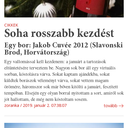
CIKKEK
Soha rosszabb kezdést
Egy bor: Jakob Cuvée 2012 (Slavonski
Brod, Horvátország)
Egy vallomással kell kezdenem: a januárt a tartozások
eltüntetésére terveztem be. Nagyon sok bor áll egy virtuális
sorban, kóstolásra várva. Sokat kaptam ajándékba, sokat
küldtek borászok véleményt várva, sokat vettem magam
örömére, háromszor sok már bőven kitölti a januárt, feszített
tempóban. Elsején egy olyan borral nyitottam a sort, amiről sok
jót hallottam, de még nem kóstoltam sosem.
zoranka
2019. január 2. 07:38:07
tovább