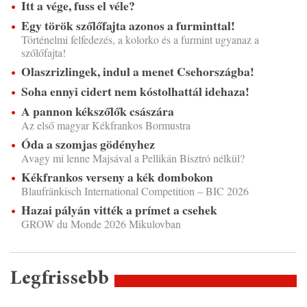
Itt a vége, fuss el véle?
Egy török szőlőfajta azonos a furminttal!
Történelmi felfedezés, a kolorko és a furmint ugyanaz a
szőlőfajta!
Olaszrizlingek, indul a menet Csehországba!
Soha ennyi cidert nem kóstolhattál idehaza!
A pannon kékszőlők császára
Az első magyar Kékfrankos Bormustra
Óda a szomjas gödényhez
Avagy mi lenne Majsával a Pellikán Bisztró nélkül?
Kékfrankos verseny a kék dombokon
Blaufränkisch International Competition – BIC 2026
Hazai pályán vitték a prímet a csehek
GROW du Monde 2026 Mikulovban
Legfrissebb