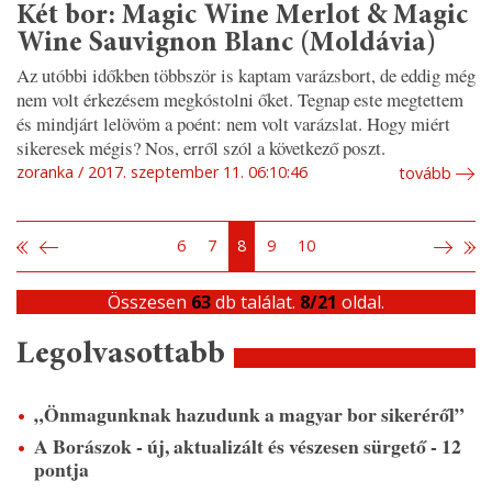
Két bor: Magic Wine Merlot & Magic
Wine Sauvignon Blanc (Moldávia)
Az utóbbi időkben többször is kaptam varázsbort, de eddig még
nem volt érkezésem megkóstolni őket. Tegnap este megtettem
és mindjárt lelövöm a poént: nem volt varázslat. Hogy miért
sikeresek mégis? Nos, erről szól a következő poszt.
zoranka
2017. szeptember 11. 06:10:46
tovább
6
7
8
9
10
Összesen
63
db találat.
8/21
oldal.
Legolvasottabb
„Önmagunknak hazudunk a magyar bor sikeréről”
A Borászok - új, aktualizált és vészesen sürgető - 12
pontja