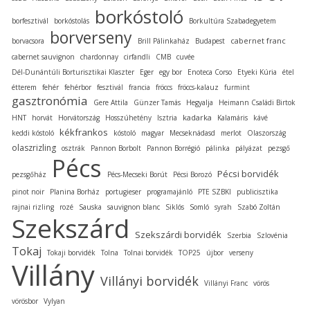
borkóstoló
borfesztivál
borkóstolás
Borkultúra Szabadegyetem
borverseny
cabernet franc
borvacsora
Brill Pálinkaház
Budapest
cabernet sauvignon
chardonnay
cirfandli
CMB
cuvée
Dél-Dunántúli Borturisztikai Klaszter
Eger
egy bor
Enoteca Corso
Etyeki Kúria
étel
étterem
fehér
fehérbor
fesztivál
francia
fröccs
fröccs-kalauz
furmint
gasztronómia
Gere Attila
Günzer Tamás
Hegyalja
Heimann Családi Birtok
kadarka
HNT
horvát
Horvátország
Hosszúhetény
Isztria
Kalamáris
kávé
kékfrankos
keddi kóstoló
kóstoló
magyar
Mecseknádasd
merlot
Olaszország
olaszrizling
osztrák
Pannon Borbolt
Pannon Borrégió
pálinka
pályázat
pezsgő
Pécs
Pécsi borvidék
pezsgőház
Pécs-Mecseki Borút
Pécsi Borozó
pinot noir
Planina Borház
portugieser
programajánló
PTE SZBKI
publicisztika
rajnai rizling
rozé
Sauska
sauvignon blanc
Siklós
Somló
syrah
Szabó Zoltán
Szekszárd
Szekszárdi borvidék
Szerbia
Szlovénia
Tokaj
Tokaji borvidék
Tolna
Tolnai borvidék
TOP25
újbor
verseny
Villány
Villányi borvidék
Villányi Franc
vörös
vörösbor
Vylyan