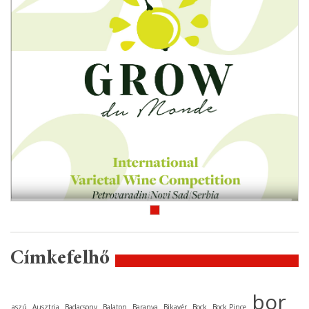
Címkefelhő
bor
aszú
Ausztria
Badacsony
Balaton
Baranya
Bikavér
Bock
Bock Pince