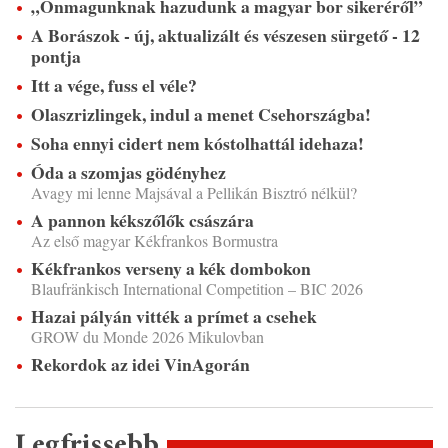
„Önmagunknak hazudunk a magyar bor sikeréről”
A Borászok - új, aktualizált és vészesen sürgető - 12
pontja
Itt a vége, fuss el véle?
Olaszrizlingek, indul a menet Csehországba!
Soha ennyi cidert nem kóstolhattál idehaza!
Óda a szomjas gödényhez
Avagy mi lenne Majsával a Pellikán Bisztró nélkül?
A pannon kékszőlők császára
Az első magyar Kékfrankos Bormustra
Kékfrankos verseny a kék dombokon
Blaufränkisch International Competition – BIC 2026
Hazai pályán vitték a prímet a csehek
GROW du Monde 2026 Mikulovban
Rekordok az idei VinAgorán
Legfrissebb