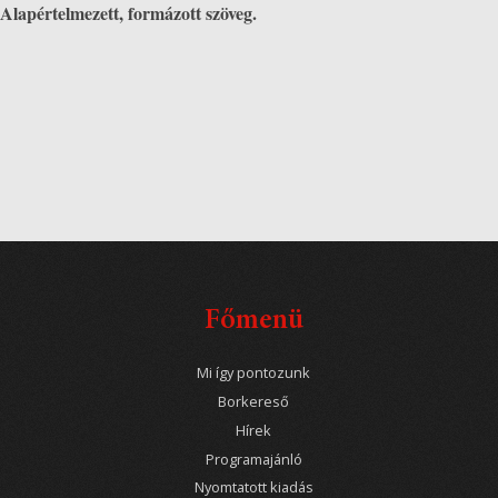
Alapértelmezett, formázott szöveg.
Főmenü
Mi így pontozunk
Borkereső
Hírek
Programajánló
Nyomtatott kiadás