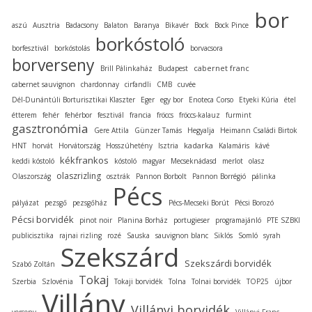
bor
aszú
Ausztria
Badacsony
Balaton
Baranya
Bikavér
Bock
Bock Pince
borkóstoló
borfesztivál
borkóstolás
borvacsora
borverseny
cabernet franc
Brill Pálinkaház
Budapest
cabernet sauvignon
chardonnay
cirfandli
CMB
cuvée
Dél-Dunántúli Borturisztikai Klaszter
Eger
egy bor
Enoteca Corso
Etyeki Kúria
étel
étterem
fehér
fehérbor
fesztivál
francia
fröccs
fröccs-kalauz
furmint
gasztronómia
Gere Attila
Günzer Tamás
Hegyalja
Heimann Családi Birtok
kadarka
HNT
horvát
Horvátország
Hosszúhetény
Isztria
Kalamáris
kávé
kékfrankos
keddi kóstoló
kóstoló
magyar
Mecseknádasd
merlot
olasz
olaszrizling
Olaszország
osztrák
Pannon Borbolt
Pannon Borrégió
pálinka
Pécs
pályázat
pezsgő
pezsgőház
Pécs-Mecseki Borút
Pécsi Borozó
Pécsi borvidék
pinot noir
Planina Borház
portugieser
programajánló
PTE SZBKI
publicisztika
rajnai rizling
rozé
Sauska
sauvignon blanc
Siklós
Somló
syrah
Szekszárd
Szekszárdi borvidék
Szabó Zoltán
Tokaj
Szerbia
Szlovénia
Tokaji borvidék
Tolna
Tolnai borvidék
TOP25
újbor
Villány
Villányi borvidék
verseny
Villányi Franc