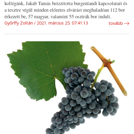
kollégánk, Jakab Tamás beizzította burgenlandi kapcsolatait és
a tesztre végül minden előzetes elvárást meghaladóan 112 bor
érkezett be, 57 magyar, valamint 55 osztrák bor indult.
Győrffy Zoltán
2021. március 25. 07:41:13
tovább