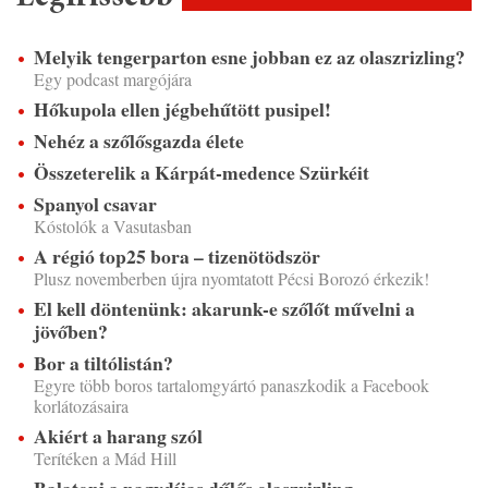
Melyik tengerparton esne jobban ez az olaszrizling?
Egy podcast margójára
Hőkupola ellen jégbehűtött pusipel!
Nehéz a szőlősgazda élete
Összeterelik a Kárpát-medence Szürkéit
Spanyol csavar
Kóstolók a Vasutasban
A régió top25 bora – tizenötödször
Plusz novemberben újra nyomtatott Pécsi Borozó érkezik!
El kell döntenünk: akarunk-e szőlőt művelni a
jövőben?
Bor a tiltólistán?
Egyre több boros tartalomgyártó panaszkodik a Facebook
korlátozásaira
Akiért a harang szól
Terítéken a Mád Hill
Balatoni a nagydíjas dűlős olaszrizling