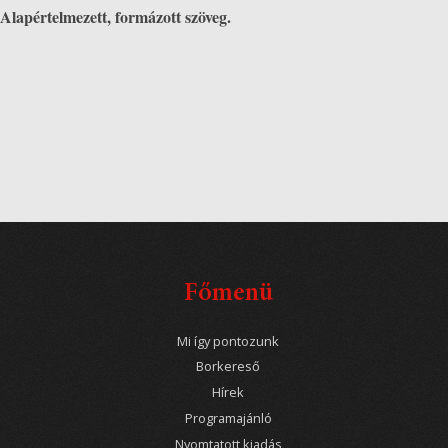
Alapértelmezett, formázott szöveg.
Főmenü
Mi így pontozunk
Borkereső
Hírek
Programajánló
Nyomtatott kiadás