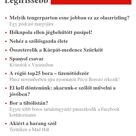
Legfrissebb
Melyik tengerparton esne jobban ez az olaszrizling?
Egy podcast margójára
Hőkupola ellen jégbehűtött pusipel!
Nehéz a szőlősgazda élete
Összeterelik a Kárpát-medence Szürkéit
Spanyol csavar
Kóstolók a Vasutasban
A régió top25 bora – tizenötödször
Plusz novemberben újra nyomtatott Pécsi Borozó érkezik!
El kell döntenünk: akarunk-e szőlőt művelni a
jövőben?
Bor a tiltólistán?
Egyre több boros tartalomgyártó panaszkodik a Facebook
korlátozásaira
Akiért a harang szól
Terítéken a Mád Hill