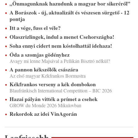
„Önmagunknak hazudunk a magyar bor sikeréről”
A Borászok - új, aktualizált és vészesen sürgető - 12
pontja
Itt a vége, fuss el véle?
Olaszrizlingek, indul a menet Csehországba!
Soha ennyi cidert nem kóstolhattál idehaza!
Óda a szomjas gödényhez
Avagy mi lenne Majsával a Pellikán Bisztró nélkül?
A pannon kékszőlők császára
Az első magyar Kékfrankos Bormustra
Kékfrankos verseny a kék dombokon
Blaufränkisch International Competition – BIC 2026
Hazai pályán vitték a prímet a csehek
GROW du Monde 2026 Mikulovban
Rekordok az idei VinAgorán