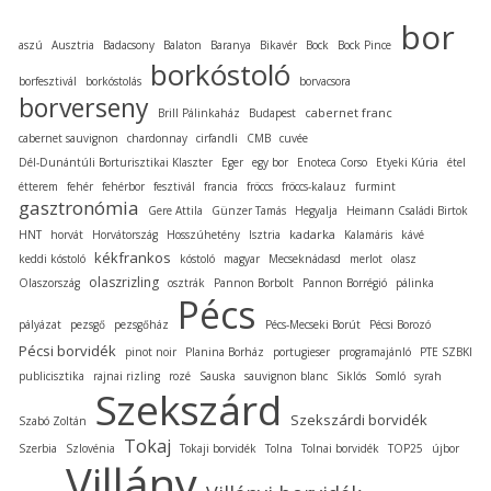
bor
aszú
Ausztria
Badacsony
Balaton
Baranya
Bikavér
Bock
Bock Pince
borkóstoló
borfesztivál
borkóstolás
borvacsora
borverseny
cabernet franc
Brill Pálinkaház
Budapest
cabernet sauvignon
chardonnay
cirfandli
CMB
cuvée
Dél-Dunántúli Borturisztikai Klaszter
Eger
egy bor
Enoteca Corso
Etyeki Kúria
étel
étterem
fehér
fehérbor
fesztivál
francia
fröccs
fröccs-kalauz
furmint
gasztronómia
Gere Attila
Günzer Tamás
Hegyalja
Heimann Családi Birtok
kadarka
HNT
horvát
Horvátország
Hosszúhetény
Isztria
Kalamáris
kávé
kékfrankos
keddi kóstoló
kóstoló
magyar
Mecseknádasd
merlot
olasz
olaszrizling
Olaszország
osztrák
Pannon Borbolt
Pannon Borrégió
pálinka
Pécs
pályázat
pezsgő
pezsgőház
Pécs-Mecseki Borút
Pécsi Borozó
Pécsi borvidék
pinot noir
Planina Borház
portugieser
programajánló
PTE SZBKI
publicisztika
rajnai rizling
rozé
Sauska
sauvignon blanc
Siklós
Somló
syrah
Szekszárd
Szekszárdi borvidék
Szabó Zoltán
Tokaj
Szerbia
Szlovénia
Tokaji borvidék
Tolna
Tolnai borvidék
TOP25
újbor
Villány