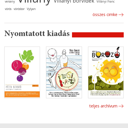
Villányi borvidék
verseny
Villányi Franc
vörös
vörösbor
Vylyan
összes cimke
Nyomtatott kiadás
teljes archívum