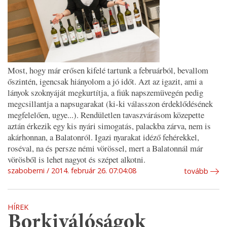
Most, hogy már erősen kifelé tartunk a februárból, bevallom
őszintén, igencsak hiányolom a jó időt. Azt az igazit, ami a
lányok szoknyáját megkurtítja, a fiúk napszemüvegén pedig
megcsillantja a napsugarakat (ki-ki válasszon érdeklődésének
megfelelően, ugye...). Rendületlen tavaszvárásom közepette
aztán érkezik egy kis nyári simogatás, palackba zárva, nem is
akárhonnan, a Balatonról. Igazi nyarakat idéző fehérekkel,
roséval, na és persze némi vörössel, mert a Balatonnál már
vörösből is lehet nagyot és szépet alkotni.
szaboberni
2014. február 26. 07:04:08
tovább
HÍREK
Borkiválóságok