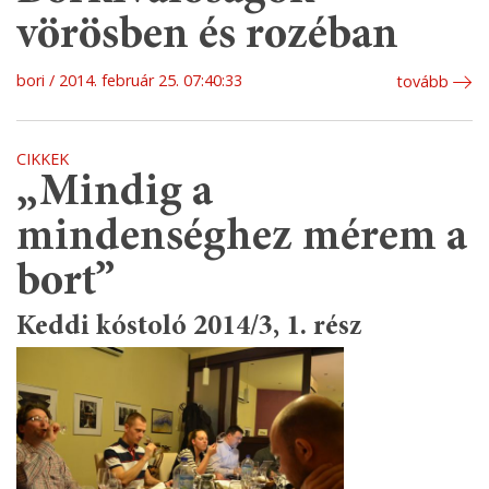
vörösben és rozéban
bori
2014. február 25. 07:40:33
tovább
CIKKEK
„Mindig a
mindenséghez mérem a
bort”
Keddi kóstoló 2014/3, 1. rész