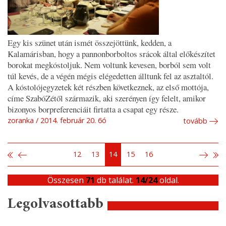
Egy kis szünet után ismét összejöttünk, kedden, a
Kalamárisban, hogy a pannonborboltos srácok által előkészítet
borokat megkóstoljuk. Nem voltunk kevesen, borból sem volt
túl kevés, de a végén mégis elégedetten álltunk fel az asztaltól.
A kóstolójegyzetek két részben következnek, az első mottója,
címe SzabóZétől származik, aki szerényen így felelt, amikor
bizonyos borpreferenciáit firtatta a csapat egy része.
zoranka
2014. február 20. 6ó
tovább
12
13
14
15
16
Összesen
71
db találat.
14/24
oldal.
Legolvasottabb