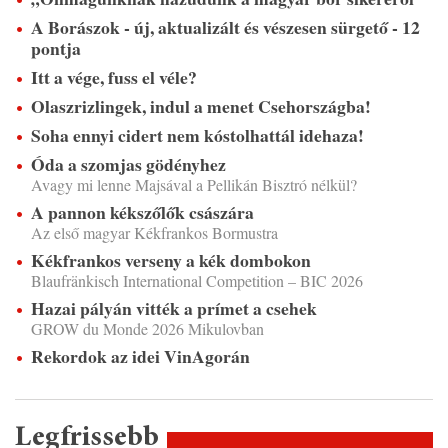
A Borászok - új, aktualizált és vészesen sürgető - 12
pontja
Itt a vége, fuss el véle?
Olaszrizlingek, indul a menet Csehországba!
Soha ennyi cidert nem kóstolhattál idehaza!
Óda a szomjas gödényhez
Avagy mi lenne Majsával a Pellikán Bisztró nélkül?
A pannon kékszőlők császára
Az első magyar Kékfrankos Bormustra
Kékfrankos verseny a kék dombokon
Blaufränkisch International Competition – BIC 2026
Hazai pályán vitték a prímet a csehek
GROW du Monde 2026 Mikulovban
Rekordok az idei VinAgorán
Legfrissebb