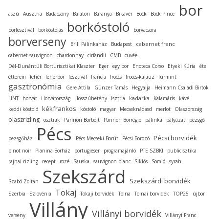
bor
aszú
Ausztria
Badacsony
Balaton
Baranya
Bikavér
Bock
Bock Pince
borkóstoló
borfesztivál
borkóstolás
borvacsora
borverseny
cabernet franc
Brill Pálinkaház
Budapest
cabernet sauvignon
chardonnay
cirfandli
CMB
cuvée
Dél-Dunántúli Borturisztikai Klaszter
Eger
egy bor
Enoteca Corso
Etyeki Kúria
étel
étterem
fehér
fehérbor
fesztivál
francia
fröccs
fröccs-kalauz
furmint
gasztronómia
Gere Attila
Günzer Tamás
Hegyalja
Heimann Családi Birtok
kadarka
HNT
horvát
Horvátország
Hosszúhetény
Isztria
Kalamáris
kávé
kékfrankos
keddi kóstoló
kóstoló
magyar
Mecseknádasd
merlot
Olaszország
olaszrizling
osztrák
Pannon Borbolt
Pannon Borrégió
pálinka
pályázat
pezsgő
Pécs
Pécsi borvidék
pezsgőház
Pécs-Mecseki Borút
Pécsi Borozó
pinot noir
Planina Borház
portugieser
programajánló
PTE SZBKI
publicisztika
rajnai rizling
recept
rozé
Sauska
sauvignon blanc
Siklós
Somló
syrah
Szekszárd
Szekszárdi borvidék
Szabó Zoltán
Tokaj
Szerbia
Szlovénia
Tokaji borvidék
Tolna
Tolnai borvidék
TOP25
újbor
Villány
Villányi borvidék
verseny
Villányi Franc