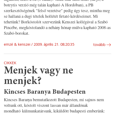
botrytis verzió még talán kapható A Hordóban), a PB
szerkesztőségének "felső vezetése" pedig úgy tesz, mintha meg
se hallaná a dugi tételek hollétét firtató kérdéseimet. Mi
tehetünk? Borkóstolót szervezünk Kenszei kollégával a Szabó
Pincébe, megkóstolandó a néhány hónap múlva kapható 2008-as
Szabó-borokat.
emzé & kenszei
2009. április 21. 08:20:35
tovább
CIKKEK
Menjek vagy ne
menjek?
Kincses Baranya Budapesten
Kincses Baranya bemutatkozott Budapesten, mi sajnos nem
voltunk ott, kóstolt viszont lassan már állandónak
mondható külmunkatársunk, kiküldött budapesti emberünk: