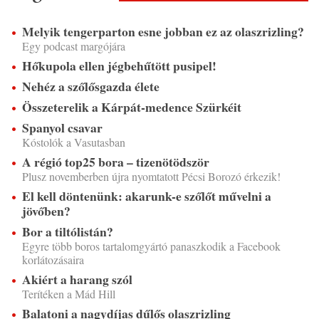
Melyik tengerparton esne jobban ez az olaszrizling?
Egy podcast margójára
Hőkupola ellen jégbehűtött pusipel!
Nehéz a szőlősgazda élete
Összeterelik a Kárpát-medence Szürkéit
Spanyol csavar
Kóstolók a Vasutasban
A régió top25 bora – tizenötödször
Plusz novemberben újra nyomtatott Pécsi Borozó érkezik!
El kell döntenünk: akarunk-e szőlőt művelni a
jövőben?
Bor a tiltólistán?
Egyre több boros tartalomgyártó panaszkodik a Facebook
korlátozásaira
Akiért a harang szól
Terítéken a Mád Hill
Balatoni a nagydíjas dűlős olaszrizling