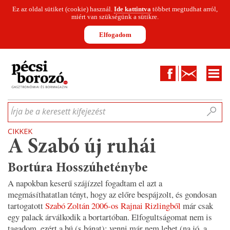
Ez az oldal sütiket (cookie) használ.
Ide kattintva
többet megtudhat arról,
miért van szükségünk a sütikre.
Elfogadom
Facebook
Kapcsolat
CIKKEK
HÍREK
INFOGRAFIKÁK
MUNKATÁRSAK
WINESOFA
LE
Írja be a keresett kifejezést
CIKKEK
A Szabó új ruhái
Bortúra Hosszúheténybe
A napokban keserű szájízzel fogadtam el azt a
megmásíthatatlan tényt, hogy az előre bespájzolt, és gondosan
tartogatott
Szabó Zoltán 2006-os Rajnai Rizlingből
már csak
egy palack árválkodik a bortartóban. Elfogultságomat nem is
tagadom, ezért a bú (s bánat): venni már nem lehet (na jó, a