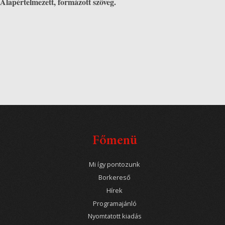
Alapértelmezett, formázott szöveg.
Főmenü
Mi így pontozunk
Borkereső
Hírek
Programajánló
Nyomtatott kiadás