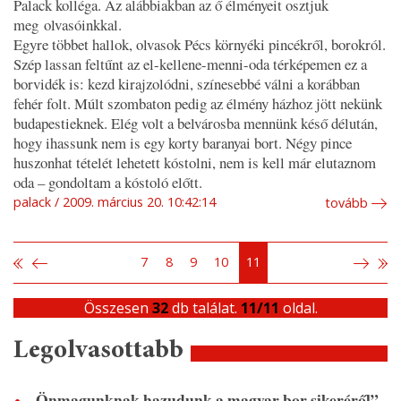
Palack kolléga. Az alábbiakban az ő élményeit osztjuk
meg olvasóinkkal.
Egyre többet hallok, olvasok Pécs környéki pincékről, borokról.
Szép lassan feltűnt az
el-kellene-menni-oda
térképemen ez a
borvidék is: kezd kirajzolódni, színesebbé válni a korábban
fehér folt. Múlt szombaton pedig az élmény házhoz jött nekünk
budapestieknek. Elég volt a belvárosba mennünk késő délután,
hogy ihassunk nem is egy korty baranyai bort. Négy pince
huszonhat tételét lehetett kóstolni, nem is kell már elutaznom
oda – gondoltam a kóstoló előtt.
palack
2009. március 20. 10:42:14
tovább
7
8
9
10
11
Összesen
32
db találat.
11/11
oldal.
Legolvasottabb
„Önmagunknak hazudunk a magyar bor sikeréről”