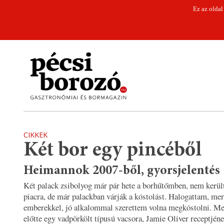
Ez az oldal
CIKKEK
Két bor egy pincéből
Heimannok 2007-ből, gyorsjelentés
Két palack zsibolyog már pár hete a borhűtőmben, nem kerü
piacra, de már palackban várják a kóstolást. Halogattam, mer
emberekkel, jó alkalommal szerettem volna megkóstolni. Meg
előtte egy vadpörkölt típusú vacsora, Jamie Oliver receptjén