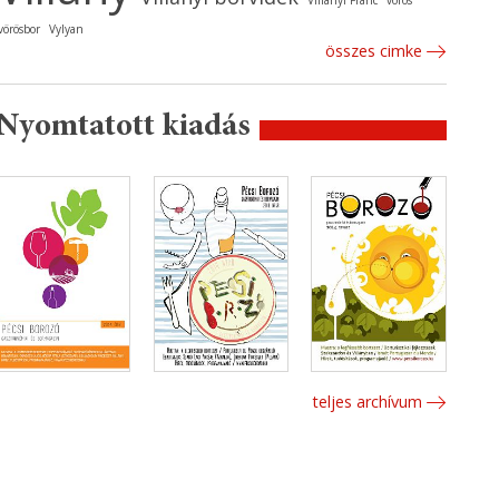
Villányi Franc
vörös
vörösbor
Vylyan
összes cimke
Nyomtatott kiadás
teljes archívum