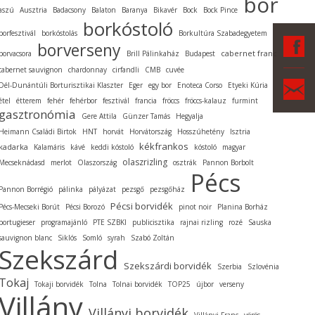
bor
aszú
Ausztria
Badacsony
Balaton
Baranya
Bikavér
Bock
Bock Pince
borkóstoló
borfesztivál
borkóstolás
Borkultúra Szabadegyetem
F
borverseny
cabernet franc
borvacsora
Brill Pálinkaház
Budapest
cabernet sauvignon
chardonnay
cirfandli
CMB
cuvée
Ka
Dél-Dunántúli Borturisztikai Klaszter
Eger
egy bor
Enoteca Corso
Etyeki Kúria
étel
étterem
fehér
fehérbor
fesztivál
francia
fröccs
fröccs-kalauz
furmint
gasztronómia
Gere Attila
Günzer Tamás
Hegyalja
Heimann Családi Birtok
HNT
horvát
Horvátország
Hosszúhetény
Isztria
kékfrankos
kadarka
Kalamáris
kávé
keddi kóstoló
kóstoló
magyar
olaszrizling
Mecseknádasd
merlot
Olaszország
osztrák
Pannon Borbolt
Pécs
Pannon Borrégió
pálinka
pályázat
pezsgő
pezsgőház
Pécsi borvidék
Pécs-Mecseki Borút
Pécsi Borozó
pinot noir
Planina Borház
portugieser
programajánló
PTE SZBKI
publicisztika
rajnai rizling
rozé
Sauska
sauvignon blanc
Siklós
Somló
syrah
Szabó Zoltán
Szekszárd
Szekszárdi borvidék
Szerbia
Szlovénia
Tokaj
Tokaji borvidék
Tolna
Tolnai borvidék
TOP25
újbor
verseny
Villány
Villányi borvidék