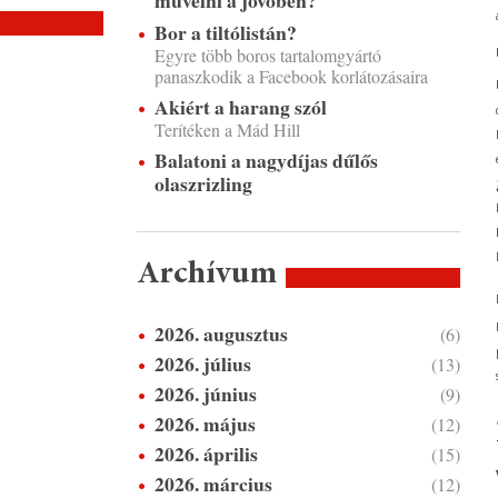
művelni a jövőben?
Bor a tiltólistán?
Egyre több boros tartalomgyártó
panaszkodik a Facebook korlátozásaira
Akiért a harang szól
Terítéken a Mád Hill
Balatoni a nagydíjas dűlős
olaszrizling
Archívum
2026. augusztus
(6)
2026. július
(13)
2026. június
(9)
2026. május
(12)
2026. április
(15)
2026. március
(12)