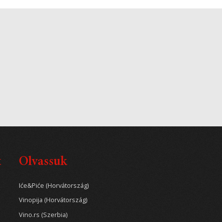
t
Olvassuk
Iće&Piće (Horvátország)
Vinopija (Horvátország)
Vino.rs (Szerbia)