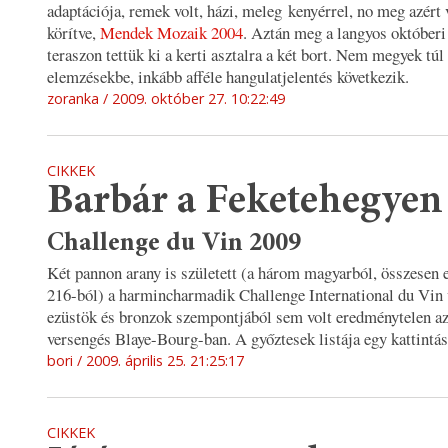
adaptációja, remek volt, házi, meleg kenyérrel, no meg azért
körítve,
Mendek Mozaik 2004
. Aztán meg a langyos októberi 
teraszon tettük ki a kerti asztalra a két bort. Nem megyek tú
elemzésekbe, inkább afféle hangulatjelentés következik.
zoranka
2009. október 27. 10:22:49
CIKKEK
Barbár a Feketehegyen
Challenge du Vin 2009
Két pannon arany is született (a három magyarból, összesen 
216-ból) a harmincharmadik Challenge International du Vin 
ezüstök és bronzok szempontjából sem volt eredménytelen az 
versengés Blaye-Bourg-ban. A győztesek listája egy kattintás
bori
2009. április 25. 21:25:17
CIKKEK