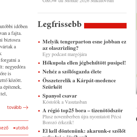
GROW du Monde 2026 Mikulovban
Legfrissebb
utóbbi időben
an a fajta.
i biztosra
Melyik tengerparton esne jobban ez
vártak a
az olaszrizling?
k
Egy podcast margójára
forgatni a
Hőkupola ellen jégbehűtött pusipel!
lt: negyedóra
Nehéz a szőlősgazda élete
őre is
Összeterelik a Kárpát-medence
ettő között.
Szürkéit
a építenek,
tel,
Spanyol csavar
Kóstolók a Vasutasban
tovább
A régió top25 bora – tizenötödször
Plusz novemberben újra nyomtatott Pécsi
Borozó érkezik!
kező
utolsó
El kell döntenünk: akarunk-e szőlőt