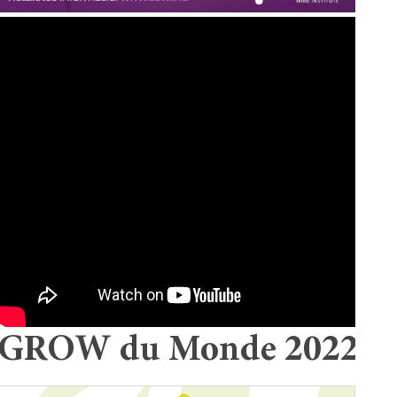
GROW du Monde 2022