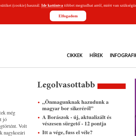
 sütiket (cookie) használ.
Ide kattintva
többet megtudhat arról, miért van szükségün
Elfogadom
CIKKEK
HÍREK
INFOGRAFI
Legolvasottabb
„Önmagunknak hazudunk a
magyar bor sikeréről”
ltek még
A Borászok - új, aktualizált és
t jó
vészesen sürgető - 12 pontja
történt. Volt
Itt a vége, fuss el véle?
ek nagykozári