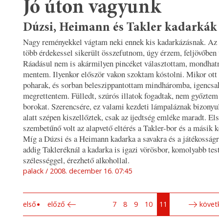
Jó úton vagyunk
Dúzsi, Heimann és Takler kadarkák
Nagy reményekkel vágtam neki ennek kis kadarkázásnak. Az 
több érdekessel sikerült összefutnom, úgy érzem, feljövőben v
Ráadásul nem is akármilyen pincéket választottam, mondhatn
mentem. Ilyenkor először vakon szoktam kóstolni. Mikor ott 
poharak, és sorban beleszippantottam mindháromba, igencsa
megrettentem. Fülledt, szúrós illatok fogadtak, nem győztem 
borokat. Szerencsére, ez valami kezdeti lámpaláznak bizonyu
alatt szépen kiszellőztek, csak az ijedtség emléke maradt. Els
szembetűnő volt az alapvető eltérés a Takler-bor és a másik k
Míg a Dúzsi és a Heimann kadarka a savakra és a játékosságr
addig Takleréknál a kadarka is igazi vörösbor, komolyabb test
szélességgel, érezhető alkohollal.
palack
2008. december 16. 07:45
első
előző
7
8
9
10
11
követ