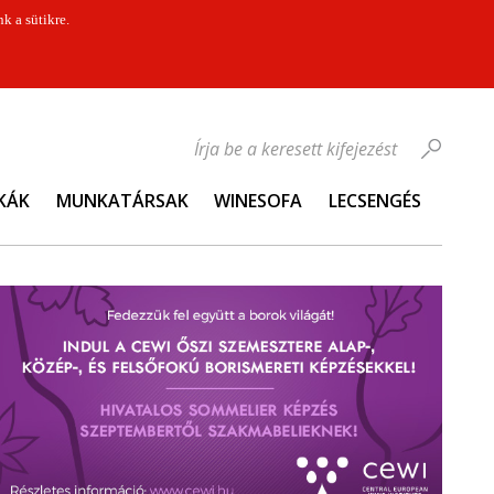
k a sütikre.
Írja be a keresett kifejezést
KÁK
MUNKATÁRSAK
WINESOFA
LECSENGÉS