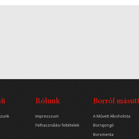
nü
Rólunk
Borról másut
ozunk
Impresszum
A Művelt Alkoholista
Felhasználási feltételek
Borrajongó
Borsmenta