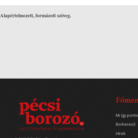
Alapértelmezett, formázott szöveg.
Főme
Mi így pont
Borkereső
Hírek