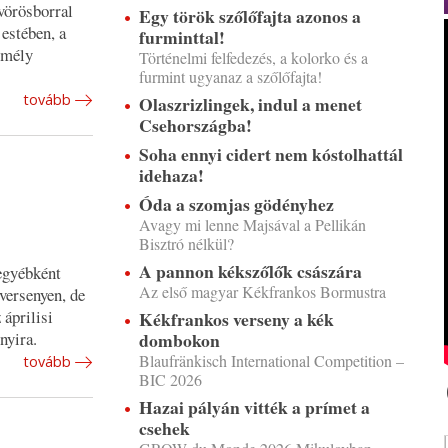
 vörösborral
Egy török szőlőfajta azonos a
estében, a
furminttal!
l mély
Történelmi felfedezés, a kolorko és a
furmint ugyanaz a szőlőfajta!
tovább
Olaszrizlingek, indul a menet
Csehországba!
Soha ennyi cidert nem kóstolhattál
idehaza!
Óda a szomjas gödényhez
Avagy mi lenne Majsával a Pellikán
Bisztró nélkül?
A pannon kékszőlők császára
egyébként
Az első magyar Kékfrankos Bormustra
versenyen, de
áprilisi
Kékfrankos verseny a kék
nyira.
dombokon
Blaufränkisch International Competition –
tovább
BIC 2026
Hazai pályán vitték a prímet a
csehek