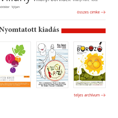
Villányi Franc
vörös
vörösbor
Vylyan
összes cimke
Nyomtatott kiadás
teljes archívum