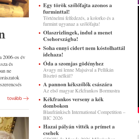
Egy török szőlőfajta azonos a
furminttal!
Történelmi felfedezés, a kolorko és a
furmint ugyanaz a szőlőfajta!
Olaszrizlingek, indul a menet
n
Csehországba!
Soha ennyi cidert nem kóstolhattál
idehaza!
a 2006-os év
Óda a szomjas gödényhez
ssza és
Avagy mi lenne Majsával a Pellikán
ban ne
Bisztró nélkül?
borászatok
A pannon kékszőlők császára
 szerencsés
Az első magyar Kékfrankos Bormustra
Kékfrankos verseny a kék
tovább
dombokon
Blaufränkisch International Competition –
BIC 2026
Hazai pályán vitték a prímet a
csehek