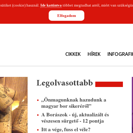
 sütiket (cookie) használ.
Ide kattintva
többet megtudhat arról, miért van szükségün
Elfogadom
CIKKEK
HÍREK
INFOGRAFI
Legolvasottabb
„Önmagunknak hazudunk a
magyar bor sikeréről”
A Borászok - új, aktualizált és
vészesen sürgető - 12 pontja
Itt a vége, fuss el véle?