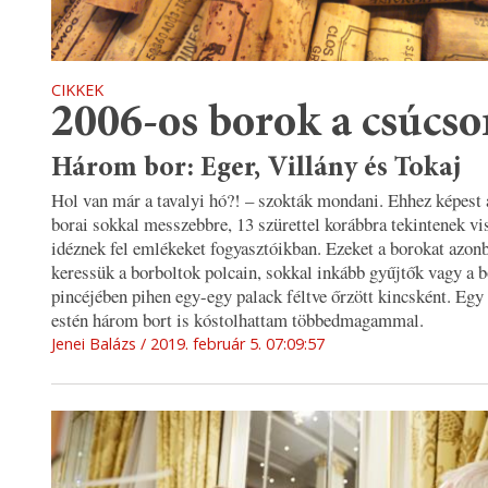
CIKKEK
2006-os borok a csúcso
Három bor: Eger, Villány és Tokaj
Hol van már a tavalyi hó?! – szokták mondani. Ehhez képest 
borai sokkal messzebbre, 13 szürettel korábbra tekintenek vi
idéznek fel emlékeket fogyasztóikban. Ezeket a borokat azon
keressük a borboltok polcain, sokkal inkább gyűjtők vagy a 
pincéjében pihen egy-egy palack féltve őrzött kincsként. Egy
estén három bort is kóstolhattam többedmagammal.
Jenei Balázs
2019. február 5. 07:09:57