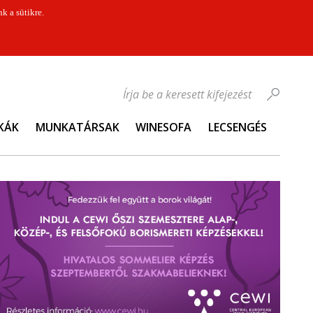
k a sütikre.
Írja be a keresett kifejezést
KÁK
MUNKATÁRSAK
WINESOFA
LECSENGÉS