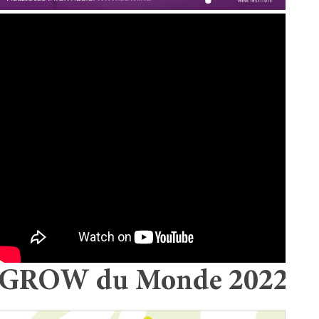
GROW du Monde 2022