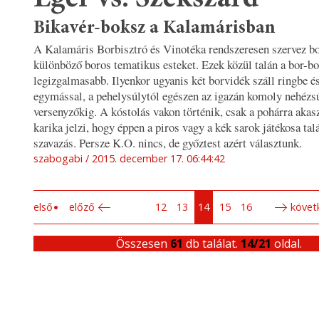
Bikavér-boksz a Kalamárisban
A Kalamáris Borbisztró és Vinotéka rendszeresen szervez b
különböző boros tematikus esteket. Ezek közül talán a bor-bo
legizgalmasabb. Ilyenkor ugyanis két borvidék száll ringbe 
egymással, a pehelysúlytól egészen az igazán komoly nehézs
versenyzőkig. A kóstolás vakon történik, csak a pohárra akasz
karika jelzi, hogy éppen a piros vagy a kék sarok játékosa tal
szavazás. Persze K.O. nincs, de győztest azért választunk.
szabogabi
2015. december 17. 06:44:42
első
előző
12
13
14
15
16
követ
Összesen
61
db találat.
14/21
oldal.