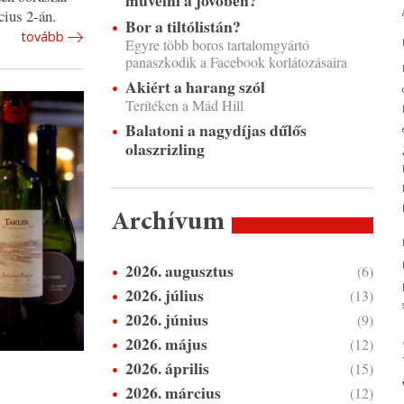
művelni a jövőben?
cius 2-án.
Bor a tiltólistán?
tovább
Egyre több boros tartalomgyártó
panaszkodik a Facebook korlátozásaira
Akiért a harang szól
Terítéken a Mád Hill
Balatoni a nagydíjas dűlős
olaszrizling
Archívum
2026. augusztus
(6)
2026. július
(13)
2026. június
(9)
2026. május
(12)
2026. április
(15)
2026. március
(12)