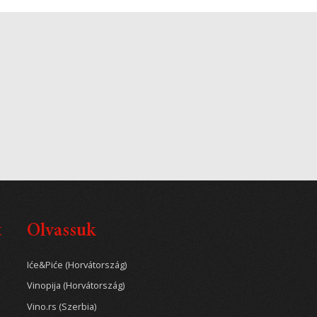
t
Olvassuk
Iće&Piće (Horvátország)
Vinopija (Horvátország)
Vino.rs (Szerbia)