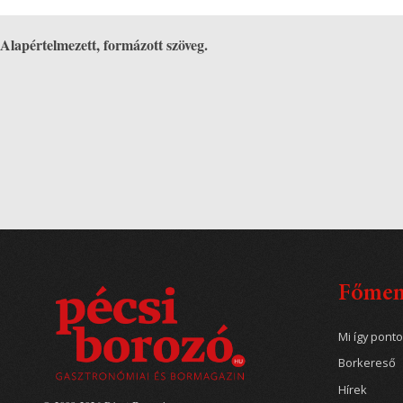
Alapértelmezett, formázott szöveg.
Főme
Mi így pont
Borkereső
Hírek