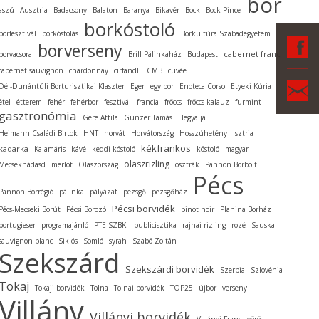
bor
aszú
Ausztria
Badacsony
Balaton
Baranya
Bikavér
Bock
Bock Pince
borkóstoló
borfesztivál
borkóstolás
Borkultúra Szabadegyetem
F
borverseny
cabernet franc
borvacsora
Brill Pálinkaház
Budapest
cabernet sauvignon
chardonnay
cirfandli
CMB
cuvée
Ka
Dél-Dunántúli Borturisztikai Klaszter
Eger
egy bor
Enoteca Corso
Etyeki Kúria
étel
étterem
fehér
fehérbor
fesztivál
francia
fröccs
fröccs-kalauz
furmint
gasztronómia
Gere Attila
Günzer Tamás
Hegyalja
Heimann Családi Birtok
HNT
horvát
Horvátország
Hosszúhetény
Isztria
kékfrankos
kadarka
Kalamáris
kávé
keddi kóstoló
kóstoló
magyar
olaszrizling
Mecseknádasd
merlot
Olaszország
osztrák
Pannon Borbolt
Pécs
Pannon Borrégió
pálinka
pályázat
pezsgő
pezsgőház
Pécsi borvidék
Pécs-Mecseki Borút
Pécsi Borozó
pinot noir
Planina Borház
portugieser
programajánló
PTE SZBKI
publicisztika
rajnai rizling
rozé
Sauska
sauvignon blanc
Siklós
Somló
syrah
Szabó Zoltán
Szekszárd
Szekszárdi borvidék
Szerbia
Szlovénia
Tokaj
Tokaji borvidék
Tolna
Tolnai borvidék
TOP25
újbor
verseny
Villány
Villányi borvidék