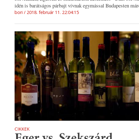
idén is barátságos párbajt vívnak egymással Budapesten már
bori
2018. február 11. 22:04:15
CIKKEK
Eger vs. Szekszárd