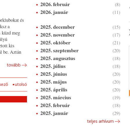
2026. február
(8)
2026. január
(11)
orklubokat és
2025. december
ksz a
(15)
és küzd meg
2025. november
(17)
úlyú
2025. október
(21)
tott kis
2025. szeptember
(20)
ál be. Aztán
2025. augusztus
(18)
2025. július
tovább
(18)
2025. június
(20)
2025. május
(20)
kező
utolsó
2025. április
(20)
2025. március
(19)
2025. február
(18)
2025. január
(29)
teljes arhívum