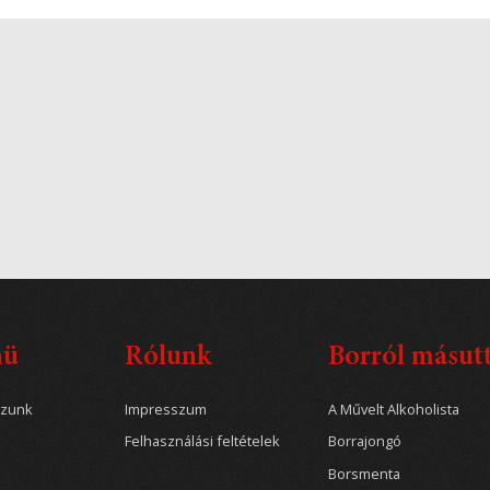
nü
Rólunk
Borról másut
ozunk
Impresszum
A Művelt Alkoholista
Felhasználási feltételek
Borrajongó
Borsmenta