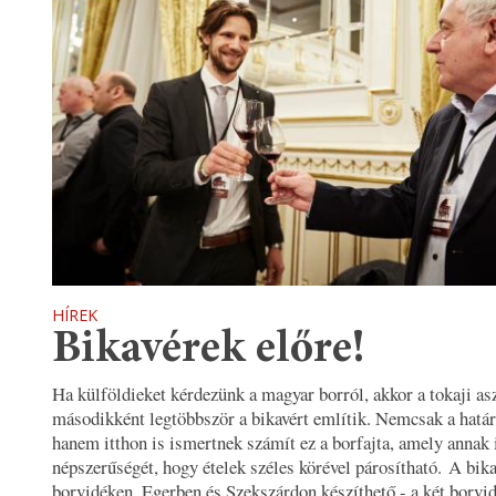
HÍREK
Bikavérek előre!
Ha külföldieket kérdezünk a magyar borról, akkor a tokaji as
másodikként legtöbbször a bikavért említik. Nemcsak a határ
hanem itthon is ismertnek számít ez a borfajta, amely annak 
népszerűségét, hogy ételek széles körével párosítható. A bika
borvidéken, Egerben és Szekszárdon készíthető - a két borvi