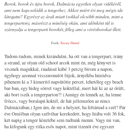
Borok, borok és újra borok, Dalmácia egyetlen olyan vidékéről,
ami nem kapcsolódik a tengerhez. Akkor miért éri meg mégis ide
látogatni? Egyrészt az árak miatt (sokkal olcsóbb minden, mint a
tengerparton), másrészt a minőség okán, ami időnként túl is
szárnyalja a tengerparti borokét, főleg ami a vörösborokat illeti.
Fotók:
Ercsey Dániel
Tudom-tudom, minek kirándulni, ha ott van a tengerpart, irány
a strand, az olyan old school arcok mint én, még könyvet is
visznek magukkal, ráadásul kábé 3 percig bírom a napon,
úgyhogy azonnal visszavonulót fújok, árnyékba húzódva
pihenem ki a 3 kimerítő napsütötte percet, lehetőleg egy beach
bar-ban, egy hideg sörrel vagy koktéllal, mert hát ki az az őrült,
aki bort iszik a tengerparton?! (Amúgy én lennék az, ha lenne
fröccs, vagy boralapú koktél, de hát jellemzően az nincs
Dalmáciában.) Igen ám, de mi a helyzet, ha feltámad a szél? Pár
éve Omišban olyan szélvihar kerekedett, hogy hiába volt 36 fok,
két napig a tenger közelébe sem tudtunk menni. Vagy mi van,
ha kifogunk egy ritka esős napot, mint tizenöt éve egyszer