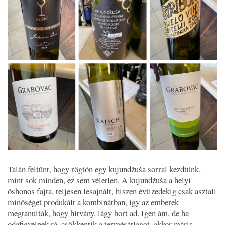
Talán feltűnt, hogy rögtön egy kujundžuša sorral kezdtünk,
mint sok minden, ez sem véletlen. A kujundžuša a helyi
őshonos fajta, teljesen lesajnált, hiszen évtizedekig csak asztali
minőséget produkált a kombinátban, így az emberek
megtanulták, hogy hitvány, lágy bort ad. Igen ám, de ha
odafigyelnek rá, csökkentik a termésátlagot, akkor máris