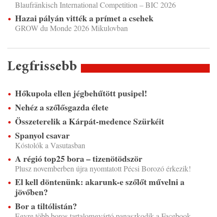
Blaufränkisch International Competition – BIC 2026
Hazai pályán vitték a prímet a csehek
GROW du Monde 2026 Mikulovban
Legfrissebb
Hőkupola ellen jégbehűtött pusipel!
Nehéz a szőlősgazda élete
Összeterelik a Kárpát-medence Szürkéit
Spanyol csavar
Kóstolók a Vasutasban
A régió top25 bora – tizenötödször
Plusz novemberben újra nyomtatott Pécsi Borozó érkezik!
El kell döntenünk: akarunk-e szőlőt művelni a
jövőben?
Bor a tiltólistán?
Egyre több boros tartalomgyártó panaszkodik a Facebook