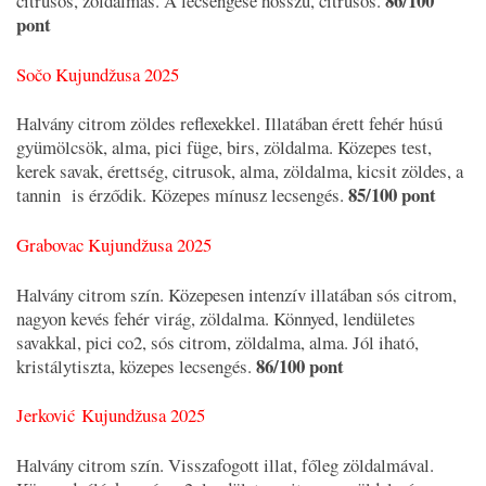
86/100
citrusos, zöldalmás. A lecsengése hosszú, citrusos.
pont
Sočo Kujundžusa 2025
Halvány citrom zöldes reflexekkel. Illatában érett fehér húsú
gyümölcsök, alma, pici füge, birs, zöldalma. Közepes test,
kerek savak, érettség, citrusok, alma, zöldalma, kicsit zöldes, a
85/100 pont
tannin is érződik. Közepes mínusz lecsengés.
Grabovac Kujundžusa 2025
Halvány citrom szín. Közepesen intenzív illatában sós citrom,
nagyon kevés fehér virág, zöldalma. Könnyed, lendületes
savakkal, pici co2, sós citrom, zöldalma, alma. Jól iható,
86/100 pont
kristálytiszta, közepes lecsengés.
Jerković Kujundžusa 2025
Halvány citrom szín. Visszafogott illat, főleg zöldalmával.