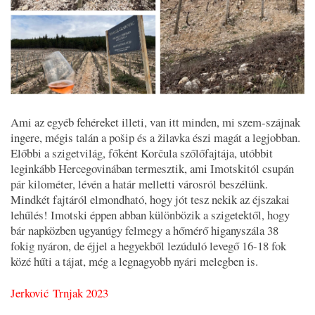
Ami az egyéb fehéreket illeti, van itt minden, mi szem-szájnak
ingere, mégis talán a pošip és a žilavka észi magát a legjobban.
Előbbi a szigetvilág, főként Korčula szőlőfajtája, utóbbit
leginkább Hercegovinában termesztik, ami Imotskitól csupán
pár kilométer, lévén a határ melletti városról beszélünk.
Mindkét fajtáról elmondható, hogy jót tesz nekik az éjszakai
lehűlés! Imotski éppen abban különbözik a szigetektől, hogy
bár napközben ugyanúgy felmegy a hőmérő higanyszála 38
fokig nyáron, de éjjel a hegyekből lezúduló levegő 16-18 fok
közé hűti a tájat, még a legnagyobb nyári melegben is.
Jerković Trnjak 2023