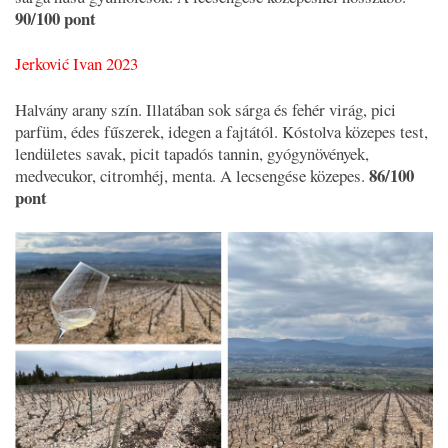
90/100 pont
Jerković Ivan 2023
Halvány arany szín. Illatában sok sárga és fehér virág, pici
parfüm, édes fűszerek, idegen a fajtától. Kóstolva közepes test,
lendületes savak, picit tapadós tannin, gyógynövények,
86/100
medvecukor, citromhéj, menta. A lecsengése közepes.
pont