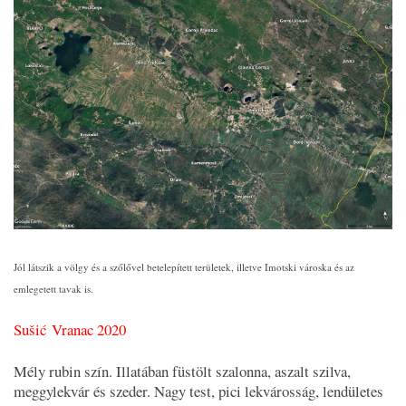
Jól látszik a völgy és a szőlővel betelepített területek, illetve Imotski városka és az
emlegetett tavak is.
Sušić Vranac 2020
Mély rubin szín. Illatában füstölt szalonna, aszalt szilva,
meggylekvár és szeder. Nagy test, pici lekvárosság, lendületes