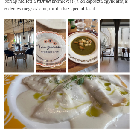
borlap mellett a
krémlevest (a kelkáposzta egyik alfaja)
raštika
érdemes megkóstolni, mint a ház specialitását.