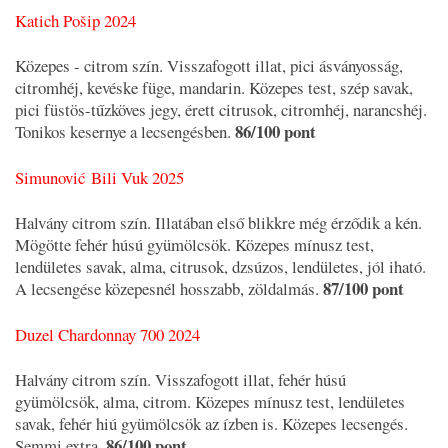
Katich Pošip 2024
Közepes - citrom szín. Visszafogott illat, pici ásványosság,
citromhéj, kevéske füge, mandarin. Közepes test, szép savak,
pici füstös-tűzköves jegy, érett citrusok, citromhéj, narancshéj.
86/100 pont
Tonikos kesernye a lecsengésben.
Simunović Bili Vuk 2025
Halvány citrom szín. Illatában első blikkre még érződik a kén.
Mögötte fehér húsú gyümölcsök. Közepes mínusz test,
lendületes savak, alma, citrusok, dzsúzos, lendületes, jól iható.
87/100 pont
A lecsengése közepesnél hosszabb, zöldalmás.
Duzel Chardonnay 700 2024
Halvány citrom szín. Visszafogott illat, fehér húsú
gyümölcsök, alma, citrom. Közepes mínusz test, lendületes
savak, fehér hiú gyümölcsök az ízben is. Közepes lecsengés.
86/100 pont
Semmi extra.