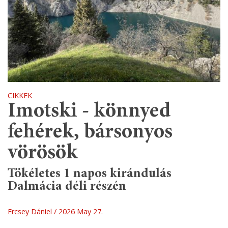
CIKKEK
Imotski - könnyed
fehérek, bársonyos
vörösök
Tökéletes 1 napos kirándulás
Dalmácia déli részén
Ercsey Dániel
2026 May 27.