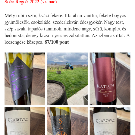
Sočo Regoč 2022 (vranac)
Mély rubin szín, kvázi fekete. Illatában vanília, fekete bogyós
gyümölcsök, csokoládé, szederlekvár, édesgyökér. Nagy test,
szép savak, tapadós tanninok, mindene nagy, sűrű, komplex és
hedonista, de egy kicsit nyers és zabolátlan. Az ízben az illat. A
87/100 pont
lecsengése közepes.