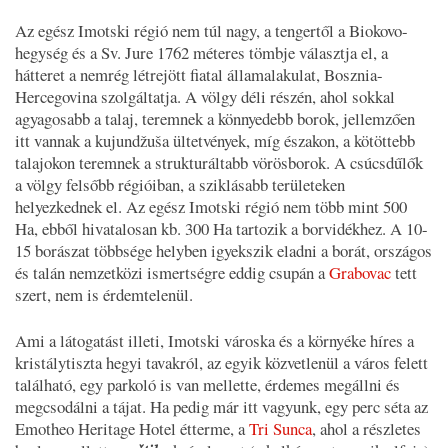
Az egész Imotski régió nem túl nagy, a tengertől a Biokovo-
hegység és a Sv. Jure 1762 méteres tömbje választja el, a
hátteret a nemrég létrejött fiatal államalakulat, Bosznia-
Hercegovina szolgáltatja. A völgy déli részén, ahol sokkal
agyagosabb a talaj, teremnek a könnyedebb borok, jellemzően
itt vannak a kujundžuša ültetvények, míg északon, a kötöttebb
talajokon teremnek a strukturáltabb vörösborok. A csúcsdűlők
a völgy felsőbb régióiban, a sziklásabb területeken
helyezkednek el. Az egész Imotski régió nem több mint 500
Ha, ebből hivatalosan kb. 300 Ha tartozik a borvidékhez. A 10-
15 borászat többsége helyben igyekszik eladni a borát, országos
és talán nemzetközi ismertségre eddig csupán a
Grabovac
tett
szert, nem is érdemtelenül.
Ami a látogatást illeti, Imotski városka és a környéke híres a
kristálytiszta hegyi tavakról, az egyik közvetlenül a város felett
található, egy parkoló is van mellette, érdemes megállni és
megcsodálni a tájat. Ha pedig már itt vagyunk, egy perc séta az
Emotheo Heritage Hotel étterme, a
Tri Sunca
, ahol a részletes