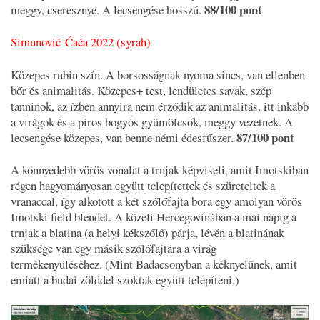
88/100 pont
meggy, cseresznye. A lecsengése hosszú.
Simunović Ćaća 2022 (syrah)
Közepes rubin szín. A borsosságnak nyoma sincs, van ellenben
bőr és animalitás. Közepes+ test, lendületes savak, szép
tanninok, az ízben annyira nem érződik az animalitás, itt inkább
a virágok és a piros bogyós gyümölcsök, meggy vezetnek. A
87/100 pont
lecsengése közepes, van benne némi édesfűszer.
A könnyedebb vörös vonalat a trnjak képviseli, amit Imotskiban
régen hagyományosan együtt telepítettek és szüreteltek a
vranaccal, így alkotott a két szőlőfajta bora egy amolyan vörös
Imotski field blendet. A közeli Hercegovinában a mai napig a
trnjak a blatina (a helyi kékszőlő) párja, lévén a blatinának
szüksége van egy másik szőlőfajtára a virág
termékenyüléséhez. (Mint Badacsonyban a kéknyelűnek, amit
emiatt a budai zölddel szoktak együtt telepíteni,)