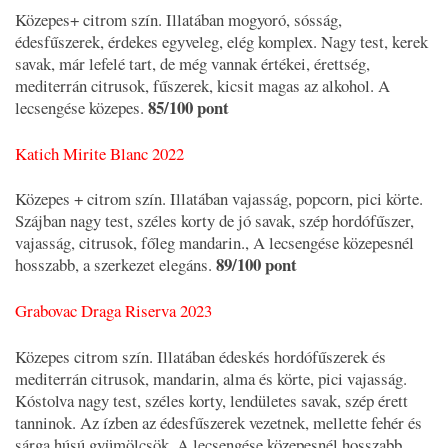
Közepes+ citrom szín. Illatában mogyoró, sósság,
édesfűszerek, érdekes egyveleg, elég komplex. Nagy test, kerek
savak, már lefelé tart, de még vannak értékei, érettség,
mediterrán citrusok, fűszerek, kicsit magas az alkohol. A
85/100 pont
lecsengése közepes.
Katich Mirite Blanc 2022
Közepes + citrom szín. Illatában vajasság, popcorn, pici körte.
Szájban nagy test, széles korty de jó savak, szép hordófűszer,
vajasság, citrusok, főleg mandarin., A lecsengése közepesnél
89/100 pont
hosszabb, a szerkezet elegáns.
Grabovac Draga Riserva 2023
Közepes citrom szín. Illatában édeskés hordófűszerek és
mediterrán citrusok, mandarin, alma és körte, pici vajasság.
Kóstolva nagy test, széles korty, lendületes savak, szép érett
tanninok. Az ízben az édesfűszerek vezetnek, mellette fehér és
sárga húsú gyümölcsök. A lecsengése közepesnél hosszabb.