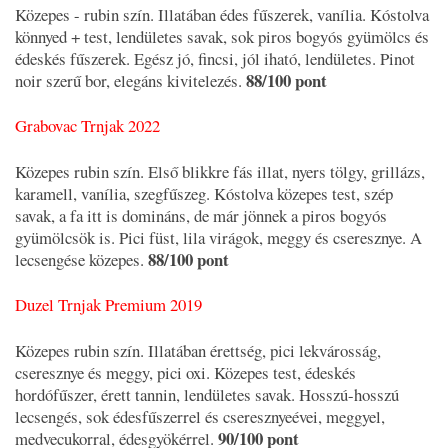
Közepes - rubin szín. Illatában édes fűszerek, vanília. Kóstolva
könnyed + test, lendületes savak, sok piros bogyós gyümölcs és
édeskés fűszerek. Egész jó, fincsi, jól iható, lendületes. Pinot
88/100 pont
noir szerű bor, elegáns kivitelezés.
Grabovac Trnjak 2022
Közepes rubin szín. Első blikkre fás illat, nyers tölgy, grillázs,
karamell, vanília, szegfűszeg. Kóstolva közepes test, szép
savak, a fa itt is domináns, de már jönnek a piros bogyós
gyümölcsök is. Pici füst, lila virágok, meggy és cseresznye. A
88/100 pont
lecsengése közepes.
Duzel Trnjak Premium 2019
Közepes rubin szín. Illatában érettség, pici lekvárosság,
cseresznye és meggy, pici oxi. Közepes test, édeskés
hordófűszer, érett tannin, lendületes savak. Hosszú-hosszú
lecsengés, sok édesfűszerrel és cseresznyeévei, meggyel,
90/100 pont
medvecukorral, édesgyökérrel.