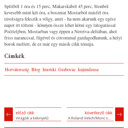
Splitből 1 óra és 15 perc, Makarskából 45 perc, Stonból
kevesebb mint két óra, a boszniai Mostarból másfél óra
távolságra fekszik a völgy, amit - ha nem akarunk egy egész
napot itt tölteni - könnyen össze lehet kötni egy látogatással
Počiteljben, Mostarban vagy éppen a Neretva-deltában, ahol
friss naranccsal, fügével és citrommal gazdagodhatunk, a helyi
borok mellett, de ez már egy másik cikk témája.
Címkék
Horvátország
Blog
Imotski
Grabovac
kujundzusa
előző cikk
következő cikk
Virágzik a kéknyelű
A Roland Velich/Moric sztori – és ami mögötte van