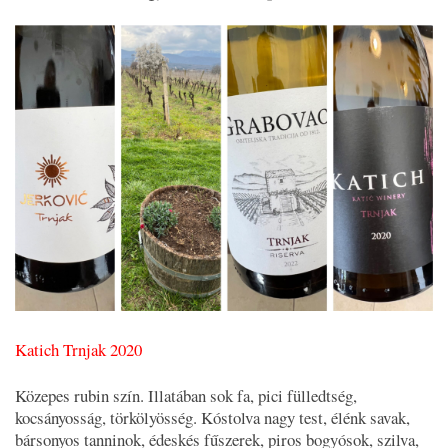
Katich Trnjak 2020
Közepes rubin szín. Illatában sok fa, pici fülledtség,
kocsányosság, törkölyösség. Kóstolva nagy test, élénk savak,
bársonyos tanninok, édeskés fűszerek, piros bogyósok, szilva,