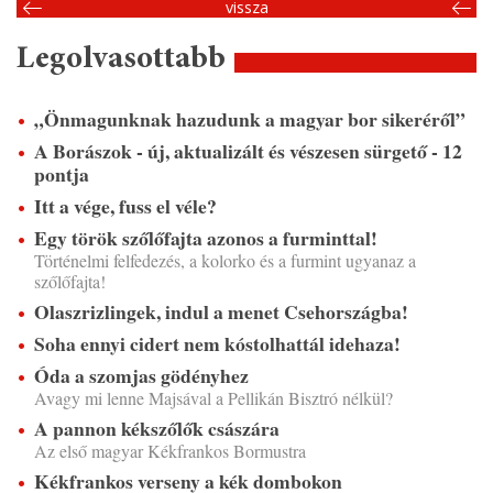
vissza
Legolvasottabb
„Önmagunknak hazudunk a magyar bor sikeréről”
A Borászok - új, aktualizált és vészesen sürgető - 12
pontja
Itt a vége, fuss el véle?
Egy török szőlőfajta azonos a furminttal!
Történelmi felfedezés, a kolorko és a furmint ugyanaz a
szőlőfajta!
Olaszrizlingek, indul a menet Csehországba!
Soha ennyi cidert nem kóstolhattál idehaza!
Óda a szomjas gödényhez
Avagy mi lenne Majsával a Pellikán Bisztró nélkül?
A pannon kékszőlők császára
Az első magyar Kékfrankos Bormustra
Kékfrankos verseny a kék dombokon