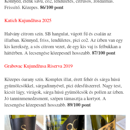
Könnyed, élénk savú, co2, lendületes, citrusos, zöldalmás.
86/100 pont
Frissítő. Közepes.
Katich Kujundžusa 2025
Halvány citrom szín. SB hangulat, vágott fű és csalán az
illatban. Könnyed, friss, lendületes, pici co2. Az ízben van egy
kis kerekség, a sós citrom vezet, de egy kis vaj is felbukkan a
87/100 pont
háttérben. A lecsengése közepesnél hosszabb.
Grabovac Kujundžusa Riserva 2019
Közepes óarany szín. Komplex illat, érett fehér és sárga húsú
gyümölcsökkel, sárgadinnyével, pici édesfűszerrel. Nagy test,
kicsit lágy, virágok, sárga húsú gyümölcsök és pollen az ízben.
Jó tanninmenedzsment, szépen támasztja a kortyot. A
89/100 pont
lecsengése közepesnél hosszabb.