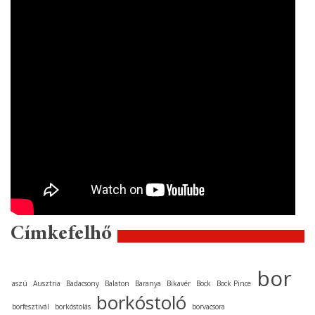
Címkefelhő
bor
aszú
Ausztria
Badacsony
Balaton
Baranya
Bikavér
Bock
Bock Pince
borkóstoló
borfesztivál
borkóstolás
borvacsora