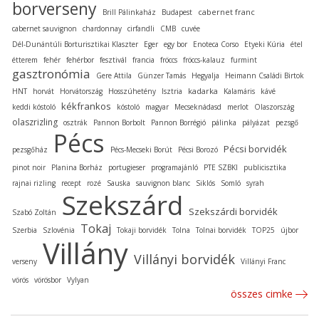
borverseny
cabernet franc
Brill Pálinkaház
Budapest
cabernet sauvignon
chardonnay
cirfandli
CMB
cuvée
Dél-Dunántúli Borturisztikai Klaszter
Eger
egy bor
Enoteca Corso
Etyeki Kúria
étel
étterem
fehér
fehérbor
fesztivál
francia
fröccs
fröccs-kalauz
furmint
gasztronómia
Gere Attila
Günzer Tamás
Hegyalja
Heimann Családi Birtok
kadarka
HNT
horvát
Horvátország
Hosszúhetény
Isztria
Kalamáris
kávé
kékfrankos
keddi kóstoló
kóstoló
magyar
Mecseknádasd
merlot
Olaszország
olaszrizling
osztrák
Pannon Borbolt
Pannon Borrégió
pálinka
pályázat
pezsgő
Pécs
Pécsi borvidék
pezsgőház
Pécs-Mecseki Borút
Pécsi Borozó
pinot noir
Planina Borház
portugieser
programajánló
PTE SZBKI
publicisztika
rajnai rizling
recept
rozé
Sauska
sauvignon blanc
Siklós
Somló
syrah
Szekszárd
Szekszárdi borvidék
Szabó Zoltán
Tokaj
Szerbia
Szlovénia
Tokaji borvidék
Tolna
Tolnai borvidék
TOP25
újbor
Villány
Villányi borvidék
verseny
Villányi Franc
vörös
vörösbor
Vylyan
összes cimke