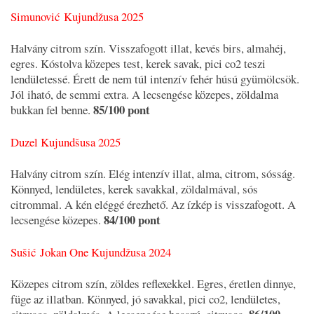
Simunović Kujundžusa 2025
Halvány citrom szín. Visszafogott illat, kevés birs, almahéj,
egres. Kóstolva közepes test, kerek savak, pici co2 teszi
lendületessé. Érett de nem túl intenzív fehér húsú gyümölcsök.
Jól iható, de semmi extra. A lecsengése közepes, zöldalma
85/100 pont
bukkan fel benne.
Duzel Kujundšusa 2025
Halvány citrom szín. Elég intenzív illat, alma, citrom, sósság.
Könnyed, lendületes, kerek savakkal, zöldalmával, sós
citrommal. A kén eléggé érezhető. Az ízkép is visszafogott. A
84/100 pont
lecsengése közepes.
Sušić Jokan One Kujundžusa 2024
Közepes citrom szín, zöldes reflexekkel. Egres, éretlen dinnye,
füge az illatban. Könnyed, jó savakkal, pici co2, lendületes,