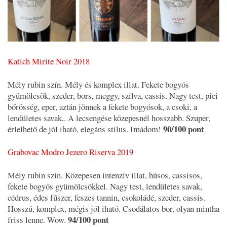
Katich Mirite Noir 2018
Mély rubin szín. Mély és komplex illat. Fekete bogyós
gyümölcsök, szeder, bors, meggy, szilva, cassis. Nagy test, pici
bőrösség, eper, aztán jönnek a fekete bogyósok, a csoki, a
lendületes savak,. A lecsengése közepesnél hosszabb. Szuper,
90/100 pont
érlelhető de jól iható, elegáns stílus. Imádom!
Grabovac Modro Jezero Riserva 2019
Mély rubin szín. Közepesen intenzív illat, húsos, cassisos,
fekete bogyós gyümölcsökkel. Nagy test, lendületes savak,
cédrus, édes fűszer, feszes tannin, csokoládé, szeder, cassis.
Hosszú, komplex, mégis jól iható. Csodálatos bor, olyan mintha
94/100 pont
friss lenne. Wow.