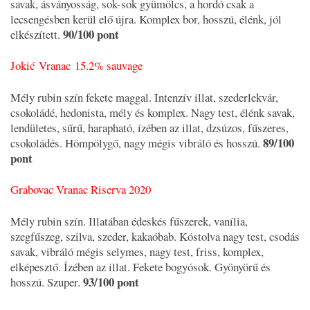
savak, ásványosság, sok-sok gyümölcs, a hordó csak a
lecsengésben kerül elő újra. Komplex bor, hosszú, élénk, jól
90/100 pont
elkészített.
Jokić Vranac 15.2% sauvage
Mély rubin szín fekete maggal. Intenzív illat, szederlekvár,
csokoládé, hedonista, mély és komplex. Nagy test, élénk savak,
lendületes, sűrű, harapható, ízében az illat, dzsúzos, fűszeres,
89/100
csokoládés. Hömpölygő, nagy mégis vibráló és hosszú.
pont
Grabovac Vranac Riserva 2020
Mély rubin szín. Illatában édeskés fűszerek, vanília,
szegfűszeg, szilva, szeder, kakaóbab. Kóstolva nagy test, csodás
savak, vibráló mégis selymes, nagy test, friss, komplex,
elképesztő. Ízében az illat. Fekete bogyósok. Gyönyörű és
93/100 pont
hosszú. Szuper.