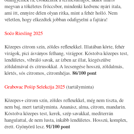
megvan a tökéletes fröccsbor, mindenki kedvenc nyári itala,
ami itt, ennyire délen olyan ritka, mint a fehér holló. Nem
véletlen, hogy elkezdtek jobban odafigyelni a fajtára!
Sočo Riesling 2025
Közepes citrom szín, zöldes reflexekkel. Illatában körte, fehér
virágok, pici ásványos felhang, virágpor. Kóstolva közepes test,
lendületes, vibráló savak, az ízben az illat, kiegészülve
zöldalmával és citrusokkal. A lecsengése hosszú, zöldalmás,
86/100 pont
körtés, sós citromos, citromhéjas.
Grabovac Pošip Selekcija 2025
(tartályminta)
Közepes+ citrom szín, zöldes reflexekkel, még nem tiszta, de
nem baj, mert tartályminta. Ananász, alma, citrom, mandarin.
Kóstolva közepes test, kerek, szép savakkal, mediterrán
hangulattal, de nem lusta, inkább lendületes. Hosszú, komplex,
91/100 pont
érett. Gyönyörű lesz.