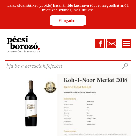
Ez az oldal sütiket (cookie) használ.
Ide kattintva
többet megtudhat arról,
miért van szükségünk a sütikre.
Elfogadom
Facebook
Kapcsolat
CIKKEK
HÍREK
INFOGRAFIKÁK
MUNKATÁRSAK
WINESOFA
LE
Írja be a keresett kifejezést