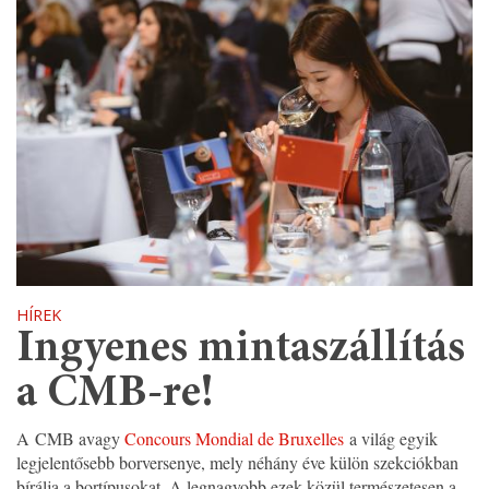
HÍREK
Ingyenes mintaszállítás
a CMB-re!
A CMB avagy
Concours Mondial de Bruxelles
a világ egyik
legjelentősebb borversenye, mely néhány éve külön szekciókban
bírálja a bortípusokat. A legnagyobb ezek közül természetesen a