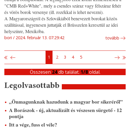
"CMB Red+White", mely a csendes száraz vagy félszáraz fehér
és vörös borok versenye (ill. rozékkal is lehet nevezni).
A Magyarországról és Szlovákiából benevezett borokat közös
szállítással, ingyenesen juttatják el Brüsszelen keresztül az idei
helyszínre, Mexikóba.
bori
2024. február 13. 07:29:42
tovább
1
2
3
4
5
Összesen
24
db találat.
1/8
oldal.
Legolvasottabb
„Önmagunknak hazudunk a magyar bor sikeréről”
A Borászok - új, aktualizált és vészesen sürgető - 12
pontja
Itt a vége, fuss el véle?