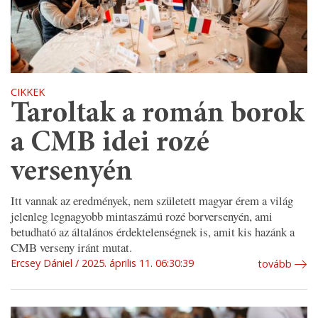
CIKKEK
Taroltak a román borok
a CMB idei rozé
versenyén
Itt vannak az eredmények, nem született magyar érem a világ
jelenleg legnagyobb mintaszámú rozé borversenyén, ami
betudható az általános érdektelenségnek is, amit kis hazánk a
CMB verseny iránt mutat.
Ercsey Dániel
2025. április 11. 06:30:39
tovább