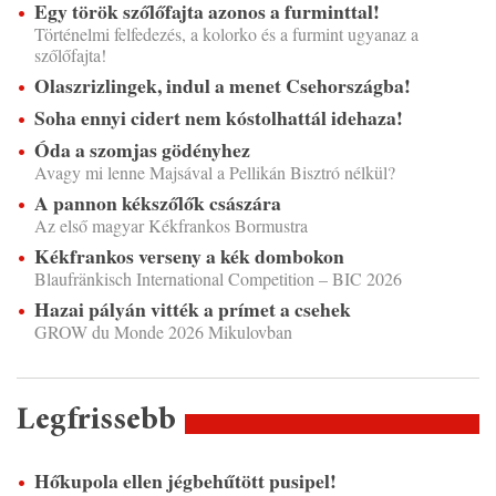
Egy török szőlőfajta azonos a furminttal!
Történelmi felfedezés, a kolorko és a furmint ugyanaz a
szőlőfajta!
Olaszrizlingek, indul a menet Csehországba!
Soha ennyi cidert nem kóstolhattál idehaza!
Óda a szomjas gödényhez
Avagy mi lenne Majsával a Pellikán Bisztró nélkül?
A pannon kékszőlők császára
Az első magyar Kékfrankos Bormustra
Kékfrankos verseny a kék dombokon
Blaufränkisch International Competition – BIC 2026
Hazai pályán vitték a prímet a csehek
GROW du Monde 2026 Mikulovban
Legfrissebb
Hőkupola ellen jégbehűtött pusipel!