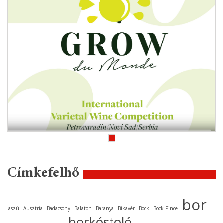
Címkefelhő
bor
aszú
Ausztria
Badacsony
Balaton
Baranya
Bikavér
Bock
Bock Pince
borkóstoló