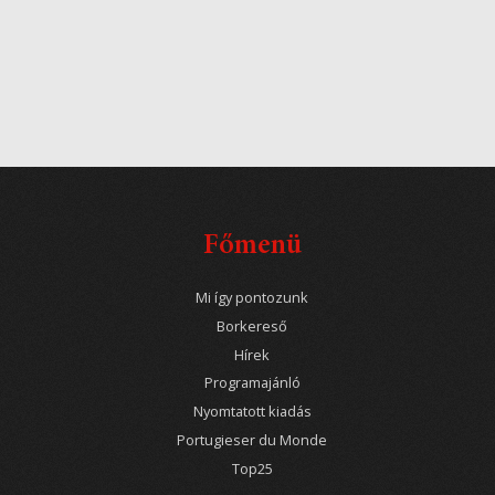
Főmenü
Mi így pontozunk
Borkereső
Hírek
Programajánló
Nyomtatott kiadás
Portugieser du Monde
Top25