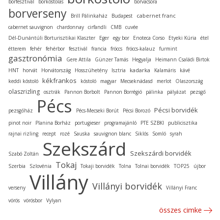
borfesztivál
borkóstolás
borvacsora
borverseny
cabernet franc
Brill Pálinkaház
Budapest
cabernet sauvignon
chardonnay
cirfandli
CMB
cuvée
Dél-Dunántúli Borturisztikai Klaszter
Eger
egy bor
Enoteca Corso
Etyeki Kúria
étel
étterem
fehér
fehérbor
fesztivál
francia
fröccs
fröccs-kalauz
furmint
gasztronómia
Gere Attila
Günzer Tamás
Hegyalja
Heimann Családi Birtok
kadarka
HNT
horvát
Horvátország
Hosszúhetény
Isztria
Kalamáris
kávé
kékfrankos
keddi kóstoló
kóstoló
magyar
Mecseknádasd
merlot
Olaszország
olaszrizling
osztrák
Pannon Borbolt
Pannon Borrégió
pálinka
pályázat
pezsgő
Pécs
Pécsi borvidék
pezsgőház
Pécs-Mecseki Borút
Pécsi Borozó
pinot noir
Planina Borház
portugieser
programajánló
PTE SZBKI
publicisztika
rajnai rizling
recept
rozé
Sauska
sauvignon blanc
Siklós
Somló
syrah
Szekszárd
Szekszárdi borvidék
Szabó Zoltán
Tokaj
Szerbia
Szlovénia
Tokaji borvidék
Tolna
Tolnai borvidék
TOP25
újbor
Villány
Villányi borvidék
verseny
Villányi Franc
vörös
vörösbor
Vylyan
összes cimke