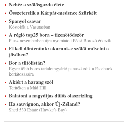
Nehéz a szőlősgazda élete
Összeterelik a Kárpát-medence Szürkéit
Spanyol csavar
Kóstolók a Vasutasban
A régió top25 bora – tizenötödször
Plusz novemberben újra nyomtatott Pécsi Borozó érkezik!
El kell döntenünk: akarunk-e szőlőt művelni a
jövőben?
Bor a tiltólistán?
Egyre több boros tartalomgyártó panaszkodik a Facebook
korlátozásaira
Akiért a harang szól
Terítéken a Mád Hill
Balatoni a nagydíjas dűlős olaszrizling
Ha sauvignon, akkor Új-Zéland?
Shed 530 Estate (Hawke’s Bay)