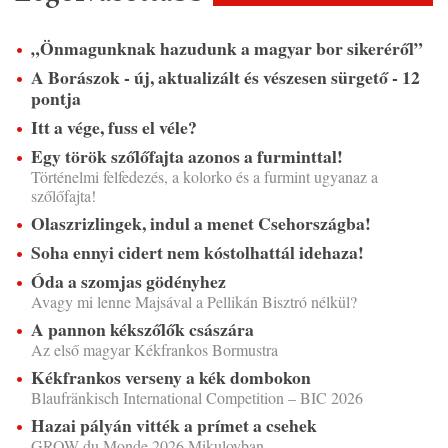
„Önmagunknak hazudunk a magyar bor sikeréről”
A Borászok - új, aktualizált és vészesen sürgető - 12
pontja
Itt a vége, fuss el véle?
Egy török szőlőfajta azonos a furminttal!
Történelmi felfedezés, a kolorko és a furmint ugyanaz a
szőlőfajta!
Olaszrizlingek, indul a menet Csehországba!
Soha ennyi cidert nem kóstolhattál idehaza!
Óda a szomjas gödényhez
Avagy mi lenne Majsával a Pellikán Bisztró nélkül?
A pannon kékszőlők császára
Az első magyar Kékfrankos Bormustra
Kékfrankos verseny a kék dombokon
Blaufränkisch International Competition – BIC 2026
Hazai pályán vitték a prímet a csehek
GROW du Monde 2026 Mikulovban