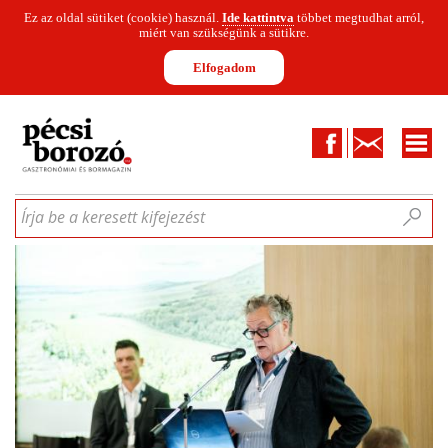
Ez az oldal sütiket (cookie) használ.
Ide kattintva
többet megtudhat arról,
miért van szükségünk a sütikre.
Elfogadom
Facebook
Kapcsolat
CIKKEK
HÍREK
INFOGRAFIKÁK
MUNKATÁRSAK
WINESOFA
LE
Írja be a keresett kifejezést