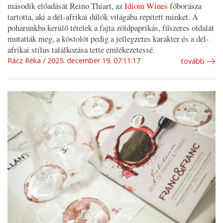
második előadását Reino Thiart, az
Idiom Wines
főborásza
tartotta, aki a dél-afrikai dűlők világába repített minket. A
poharunkba kerülő tételek a fajta zöldpaprikás, fűszeres oldalát
mutatták meg, a kóstolót pedig a jellegzetes karakter és a dél-
afrikai stílus találkozása tette emlékezetessé.
Rácz Réka
2025. december 19. 07:11:17
tovább