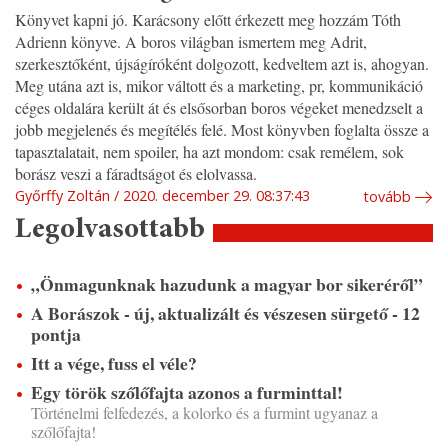
Könyvet kapni jó. Karácsony előtt érkezett meg hozzám Tóth
Adrienn könyve. A boros világban ismertem meg Adrit,
szerkesztőként, újságíróként dolgozott, kedveltem azt is, ahogyan.
Meg utána azt is, mikor váltott és a marketing, pr, kommunikáció
céges oldalára került át és elsősorban boros végeket menedzselt a
jobb megjelenés és megítélés felé. Most könyvben foglalta össze a
tapasztalatait, nem spoiler, ha azt mondom: csak remélem, sok
borász veszi a fáradtságot és elolvassa.
Győrffy Zoltán
2020. december 29. 08:37:43
tovább
Legolvasottabb
„Önmagunknak hazudunk a magyar bor sikeréről”
A Borászok - új, aktualizált és vészesen sürgető - 12
pontja
Itt a vége, fuss el véle?
Egy török szőlőfajta azonos a furminttal!
Történelmi felfedezés, a kolorko és a furmint ugyanaz a
szőlőfajta!