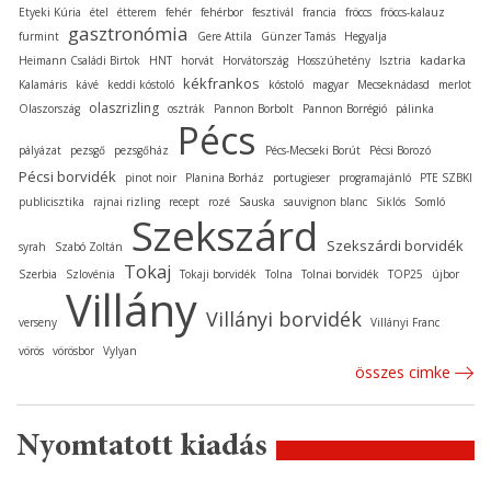
Etyeki Kúria
étel
étterem
fehér
fehérbor
fesztivál
francia
fröccs
fröccs-kalauz
gasztronómia
furmint
Gere Attila
Günzer Tamás
Hegyalja
kadarka
Heimann Családi Birtok
HNT
horvát
Horvátország
Hosszúhetény
Isztria
kékfrankos
Kalamáris
kávé
keddi kóstoló
kóstoló
magyar
Mecseknádasd
merlot
olaszrizling
Olaszország
osztrák
Pannon Borbolt
Pannon Borrégió
pálinka
Pécs
pályázat
pezsgő
pezsgőház
Pécs-Mecseki Borút
Pécsi Borozó
Pécsi borvidék
pinot noir
Planina Borház
portugieser
programajánló
PTE SZBKI
publicisztika
rajnai rizling
recept
rozé
Sauska
sauvignon blanc
Siklós
Somló
Szekszárd
Szekszárdi borvidék
syrah
Szabó Zoltán
Tokaj
Szerbia
Szlovénia
Tokaji borvidék
Tolna
Tolnai borvidék
TOP25
újbor
Villány
Villányi borvidék
verseny
Villányi Franc
vörös
vörösbor
Vylyan
összes cimke
Nyomtatott kiadás