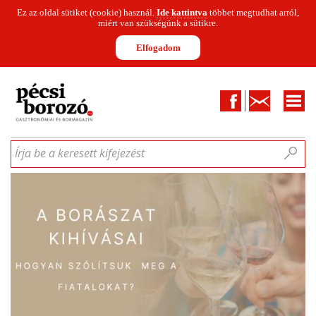
Ez az oldal sütiket (cookie) használ.
Ide kattintva
többet megtudhat arról,
miért van szükségünk a sütikre.
Elfogadom
Facebook
Kapcsolat
CIKKEK
HÍREK
INFOGRAFIKÁK
MUNKATÁRSAK
WINESOFA
LE
Írja be a keresett kifejezést