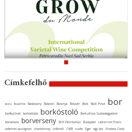
Címkefelhő
bor
aszú
Ausztria
Badacsony
Balaton
Baranya
Bikavér
Bock
Bock Pince
borkóstoló
borfesztivál
borkóstolás
Borkultúra Szabadegyetem
borverseny
cabernet franc
borvacsora
Brill Pálinkaház
Budapest
cabernet sauvignon
chardonnay
cirfandli
CMB
cuvée
Eger
egy bor
Enoteca Corso