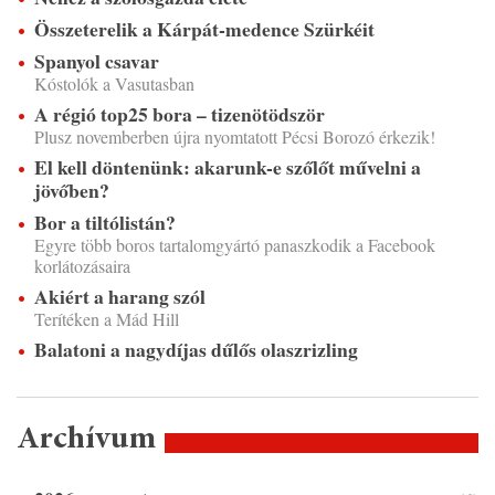
Összeterelik a Kárpát-medence Szürkéit
Spanyol csavar
Kóstolók a Vasutasban
A régió top25 bora – tizenötödször
Plusz novemberben újra nyomtatott Pécsi Borozó érkezik!
El kell döntenünk: akarunk-e szőlőt művelni a
jövőben?
Bor a tiltólistán?
Egyre több boros tartalomgyártó panaszkodik a Facebook
korlátozásaira
Akiért a harang szól
Terítéken a Mád Hill
Balatoni a nagydíjas dűlős olaszrizling
Archívum