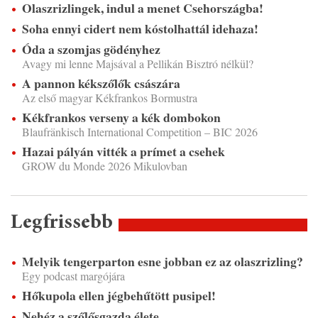
Olaszrizlingek, indul a menet Csehországba!
Soha ennyi cidert nem kóstolhattál idehaza!
Óda a szomjas gödényhez
Avagy mi lenne Majsával a Pellikán Bisztró nélkül?
A pannon kékszőlők császára
Az első magyar Kékfrankos Bormustra
Kékfrankos verseny a kék dombokon
Blaufränkisch International Competition – BIC 2026
Hazai pályán vitték a prímet a csehek
GROW du Monde 2026 Mikulovban
Legfrissebb
Melyik tengerparton esne jobban ez az olaszrizling?
Egy podcast margójára
Hőkupola ellen jégbehűtött pusipel!
Nehéz a szőlősgazda élete