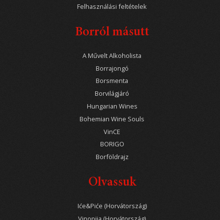
Felhasználási feltételek
Borról másutt
A Művelt Alkoholista
Borrajongó
Borsmenta
Borvilágjáró
Hungarian Wines
Bohemian Wine Souls
VinCE
BORIGO
Borföldrajz
Olvassuk
Iće&Piće (Horvátország)
Vinopija (Horvátország)