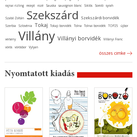
rajnai rizling
recept
rozé
Sauska
sauvignon blanc
Siklós
Somló
syrah
Szekszárd
Szekszárdi borvidék
Szabó Zoltán
Tokaj
Szerbia
Szlovénia
Tokaji borvidék
Tolna
Tolnai borvidék
TOP25
újbor
Villány
Villányi borvidék
verseny
Villányi Franc
vörös
vörösbor
Vylyan
összes cimke
Nyomtatott kiadás