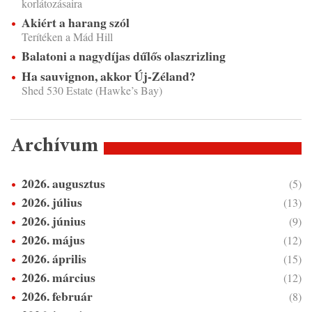
korlátozásaira
Akiért a harang szól
Terítéken a Mád Hill
Balatoni a nagydíjas dűlős olaszrizling
Ha sauvignon, akkor Új-Zéland?
Shed 530 Estate (Hawke’s Bay)
Archívum
2026. augusztus
(5)
2026. július
(13)
2026. június
(9)
2026. május
(12)
2026. április
(15)
2026. március
(12)
2026. február
(8)