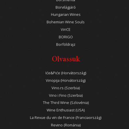
Borvilágjáró
Hungarian Wines
Bohemian Wine Souls
VinCE
BORIGO
Borföldrajz
Olvassuk
Iće&Piće (Horvátország)
Vinopija (Horvátország)
Vino.rs (Szerbia)
Vino i Fino (Szerbia)
The Third Wine (Szlovénia)
Wine Enthusiast (USA)
La Revue du vin de France (Franciaország)
Revino (Románia)