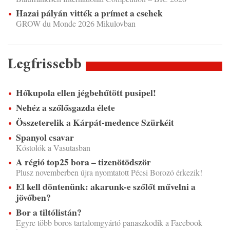
Hazai pályán vitték a prímet a csehek
GROW du Monde 2026 Mikulovban
Legfrissebb
Hőkupola ellen jégbehűtött pusipel!
Nehéz a szőlősgazda élete
Összeterelik a Kárpát-medence Szürkéit
Spanyol csavar
Kóstolók a Vasutasban
A régió top25 bora – tizenötödször
Plusz novemberben újra nyomtatott Pécsi Borozó érkezik!
El kell döntenünk: akarunk-e szőlőt művelni a
jövőben?
Bor a tiltólistán?
Egyre több boros tartalomgyártó panaszkodik a Facebook