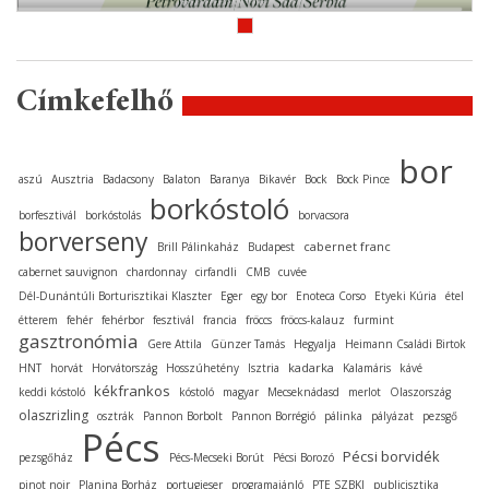
Címkefelhő
bor
aszú
Ausztria
Badacsony
Balaton
Baranya
Bikavér
Bock
Bock Pince
borkóstoló
borfesztivál
borkóstolás
borvacsora
borverseny
cabernet franc
Brill Pálinkaház
Budapest
cabernet sauvignon
chardonnay
cirfandli
CMB
cuvée
Dél-Dunántúli Borturisztikai Klaszter
Eger
egy bor
Enoteca Corso
Etyeki Kúria
étel
étterem
fehér
fehérbor
fesztivál
francia
fröccs
fröccs-kalauz
furmint
gasztronómia
Gere Attila
Günzer Tamás
Hegyalja
Heimann Családi Birtok
kadarka
HNT
horvát
Horvátország
Hosszúhetény
Isztria
Kalamáris
kávé
kékfrankos
keddi kóstoló
kóstoló
magyar
Mecseknádasd
merlot
Olaszország
olaszrizling
osztrák
Pannon Borbolt
Pannon Borrégió
pálinka
pályázat
pezsgő
Pécs
Pécsi borvidék
pezsgőház
Pécs-Mecseki Borút
Pécsi Borozó
pinot noir
Planina Borház
portugieser
programajánló
PTE SZBKI
publicisztika