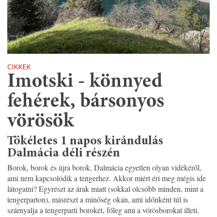
CIKKEK
Imotski - könnyed
fehérek, bársonyos
vörösök
Tökéletes 1 napos kirándulás
Dalmácia déli részén
Borok, borok és újra borok, Dalmácia egyetlen olyan vidékéről,
ami nem kapcsolódik a tengerhez. Akkor miért éri meg mégis ide
látogatni? Egyrészt az árak miatt (sokkal olcsóbb minden, mint a
tengerparton), másrészt a minőség okán, ami időnként túl is
szárnyalja a tengerparti borokét, főleg ami a vörösborokat illeti.