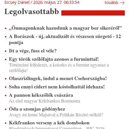
Ercsey Dániel
2026. május 27. 06:33:54
tovább
Legolvasottabb
„Önmagunknak hazudunk a magyar bor sikeréről”
A Borászok - új, aktualizált és vészesen sürgető - 12
pontja
Itt a vége, fuss el véle?
Egy török szőlőfajta azonos a furminttal!
Történelmi felfedezés, a kolorko és a furmint ugyanaz a
szőlőfajta!
Olaszrizlingek, indul a menet Csehországba!
Soha ennyi cidert nem kóstolhattál idehaza!
A pannon kékszőlők császára
Az első magyar Kékfrankos Bormustra
Óda a szomjas gödényhez
Avagy mi lenne Majsával a Pellikán Bisztró nélkül?
Kékfrankos verseny a kék dombokon
Blaufränkisch International Competition – BIC 2026