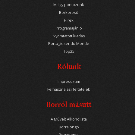
Mi így pontozunk
Borkereső
Hírek
Programajánló
Nyomtatott kiadás
Portugieser du Monde
Top25
Rólunk
Impresszum
Felhasználási feltételek
Borról másutt
A Művelt Alkoholista
Borrajongó
Borsmenta