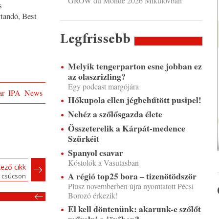
GROW du Monde 2026 Mikulovban
s
tandó, Best
Legfrissebb
Melyik tengerparton esne jobban ez
az olaszrizling?
Egy podcast margójára
ar
IPA
News
Hőkupola ellen jégbehűtött pusipel!
Nehéz a szőlősgazda élete
Összeterelik a Kárpát-medence
Szürkéit
Spanyol csavar
Kóstolók a Vasutasban
ező cikk
A régió top25 bora – tizenötödször
 csúcson
Plusz novemberben újra nyomtatott Pécsi
Borozó érkezik!
El kell döntenünk: akarunk-e szőlőt