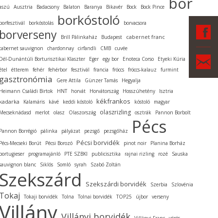
bor
aszú
Ausztria
Badacsony
Balaton
Baranya
Bikavér
Bock
Bock Pince
borkóstoló
borfesztivál
borkóstolás
borvacsora
F
borverseny
cabernet franc
Brill Pálinkaház
Budapest
cabernet sauvignon
chardonnay
cirfandli
CMB
cuvée
Ka
Dél-Dunántúli Borturisztikai Klaszter
Eger
egy bor
Enoteca Corso
Etyeki Kúria
étel
étterem
fehér
fehérbor
fesztivál
francia
fröccs
fröccs-kalauz
furmint
gasztronómia
Gere Attila
Günzer Tamás
Hegyalja
Heimann Családi Birtok
HNT
horvát
Horvátország
Hosszúhetény
Isztria
kékfrankos
kadarka
Kalamáris
kávé
keddi kóstoló
kóstoló
magyar
olaszrizling
Mecseknádasd
merlot
olasz
Olaszország
osztrák
Pannon Borbolt
Pécs
Pannon Borrégió
pálinka
pályázat
pezsgő
pezsgőház
Pécsi borvidék
Pécs-Mecseki Borút
Pécsi Borozó
pinot noir
Planina Borház
portugieser
programajánló
PTE SZBKI
publicisztika
rajnai rizling
rozé
Sauska
sauvignon blanc
Siklós
Somló
syrah
Szabó Zoltán
Szekszárd
Szekszárdi borvidék
Szerbia
Szlovénia
Tokaj
Tokaji borvidék
Tolna
Tolnai borvidék
TOP25
újbor
verseny
Villány
Villányi borvidék