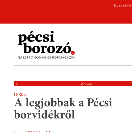
Ez az oldal
vissza
HÍREK
A legjobbak a Pécsi
borvidékről