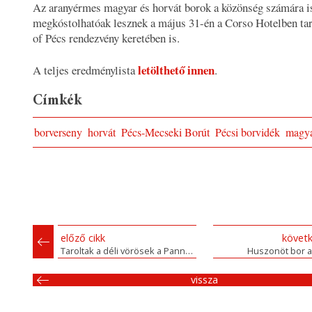
Az aranyérmes magyar és horvát borok a közönség számára i
megkóstolhatóak lesznek a május 31-én a Corso Hotelben tar
of Pécs rendezvény keretében is.
letölthető innen
A teljes eredménylista
.
Címkék
borverseny
horvát
Pécs-Mecseki Borút
Pécsi borvidék
magy
előző cikk
követk
Taroltak a déli vörösek a Pannon Bormustrán
Huszonöt bor a
vissza