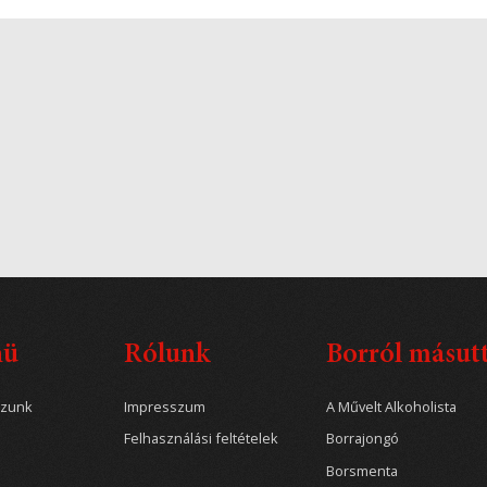
nü
Rólunk
Borról másut
ozunk
Impresszum
A Művelt Alkoholista
Felhasználási feltételek
Borrajongó
Borsmenta