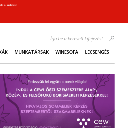
k a sütikre.
Írja be a keresett kifejezést
KÁK
MUNKATÁRSAK
WINESOFA
LECSENGÉS