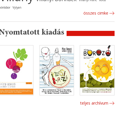
Villányi Franc
vörös
vörösbor
Vylyan
összes cimke
Nyomtatott kiadás
teljes archívum