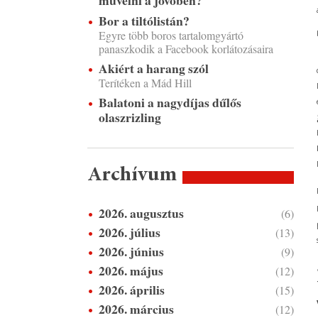
művelni a jövőben?
Bor a tiltólistán?
Egyre több boros tartalomgyártó
panaszkodik a Facebook korlátozásaira
Akiért a harang szól
Terítéken a Mád Hill
Balatoni a nagydíjas dűlős
olaszrizling
Archívum
2026. augusztus
(6)
2026. július
(13)
2026. június
(9)
2026. május
(12)
2026. április
(15)
2026. március
(12)