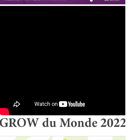
GROW du Monde 2022