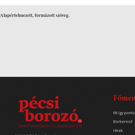
Alapértelmezett, formázott szöveg.
Főme
Mi így pont
Borkereső
Hírek