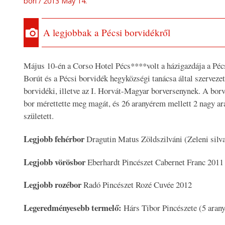
bori
2013 May 14.
A legjobbak a Pécsi borvidékről
Május 10-én a Corso Hotel Pécs****volt a házigazdája a Pé
Borút és a Pécsi borvidék hegyközségi tanácsa által szervezet
borvidéki, illetve az I. Horvát-Magyar borversenynek. A bor
bor mérettette meg magát, és 26 aranyérem mellett 2 nagy a
született.
Legjobb fehérbor
Dragutin Matus Zöldszilváni (Zeleni silv
Legjobb vörösbor
Eberhardt Pincészet Cabernet Franc 2011
Legjobb rozébor
Radó Pincészet Rozé Cuvée 2012
Legeredményesebb termelő:
Hárs Tibor Pincészete (5 aran