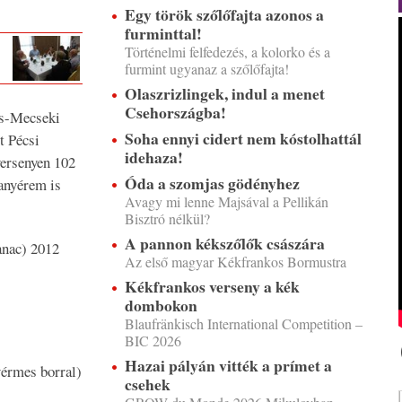
Egy török szőlőfajta azonos a
furminttal!
Történelmi felfedezés, a kolorko és a
furmint ugyanaz a szőlőfajta!
Olaszrizlingek, indul a menet
Csehországba!
cs-Mecseki
Soha ennyi cidert nem kóstolhattál
t Pécsi
idehaza!
versenyen 102
Óda a szomjas gödényhez
ranyérem is
Avagy mi lenne Majsával a Pellikán
Bisztró nélkül?
A pannon kékszőlők császára
anac) 2012
Az első magyar Kékfrankos Bormustra
Kékfrankos verseny a kék
dombokon
Blaufränkisch International Competition –
BIC 2026
Hazai pályán vitték a prímet a
yérmes borral)
csehek