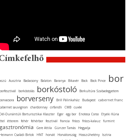
Címkefelhő
bor
aszú
Ausztria
Badacsony
Balaton
Baranya
Bikavér
Bock
Bock Pince
borkóstoló
borfesztivál
borkóstolás
Borkultúra Szabadegyetem
borverseny
cabernet franc
borvacsora
Brill Pálinkaház
Budapest
cabernet sauvignon
chardonnay
cirfandli
CMB
cuvée
Dél-Dunántúli Borturisztikai Klaszter
Eger
egy bor
Enoteca Corso
Etyeki Kúria
étel
étterem
fehér
fehérbor
fesztivál
francia
fröccs
fröccs-kalauz
furmint
gasztronómia
Gere Attila
Günzer Tamás
Hegyalja
Heimann Családi Birtok
HNT
horvát
Horvátország
Hosszúhetény
Isztria