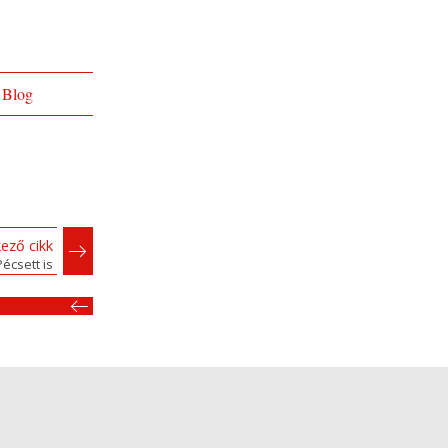
Blog
ező cikk
écsett is