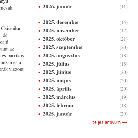
anyú
2026. január
(11)
emcsak
2025. december
(15)
Csicsóka
a
2025. november
(17)
, de
2025. október
(21)
borjú
2025. szeptember
(20)
anna az
2025. augusztus
tes barrikos
(18)
rmezán és a
2025. július
(18)
isrák viszont
2025. június
(20)
2025. május
(20)
2025. április
(20)
2025. március
(19)
2025. február
(18)
2025. január
(29)
teljes arhívum