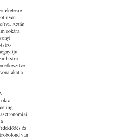
értékelésre
ot ilyen
esítve. Aztán
nem sokára
csonyi
Bistro
megnyitja
ar bistro
n elkészítve
yvonalakat a
 A
rokra
feeling
 gasztronómiai
 a
érdeklődés és
ztrobolond van