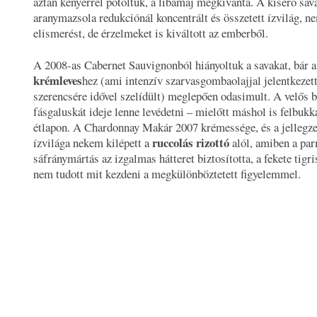
aztán kenyérrel pótoltuk, a libamáj megkívánta. A kísérő sav
aranymazsola redukciónál koncentrált és összetett ízvilág, n
elismerést, de érzelmeket is kiváltott az emberből.
A 2008-as Cabernet Sauvignonból hiányoltuk a savakat, bár 
krémleves
hez (ami intenzív szarvasgombaolajjal jelentkezett
szerencsére idővel szelídült) meglepően odasimult. A velős 
fásgaluskát ideje lenne levédetni – mielőtt máshol is felbukk
étlapon. A Chardonnay Makár 2007 krémessége, és a jellegze
ruccolás rizottó
ízvilága nekem kilépett a
alól, amiben a pa
sáfránymártás az izgalmas hátteret biztosította, a fekete tigr
nem tudott mit kezdeni a megkülönböztetett figyelemmel.