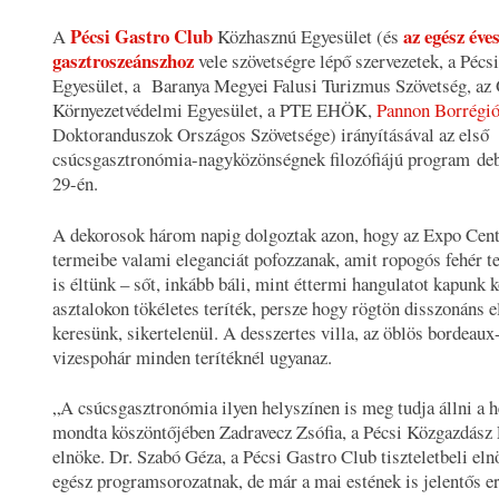
Pécsi Gastro Club
az egész éve
A
Közhasznú Egyesület (és
gasztroszeánszhoz
vele szövetségre lépő szervezetek, a Péc
Egyesület, a Baranya Megyei Falusi Turizmus Szövetség, az
Környezetvédelmi Egyesület, a PTE EHÖK,
Pannon Borrégi
Doktoranduszok Országos Szövetsége) irányításával az első
csúcsgasztronómia-nagyközönségnek filozófiájú program deb
29-én.
A dekorosok három napig dolgoztak azon, hogy az Expo Cent
termeibe valami eleganciát pofozzanak, amit ropogós fehér ter
is éltünk – sőt, inkább báli, mint éttermi hangulatot kapunk 
asztalokon tökéletes teríték, persze hogy rögtön disszonáns 
keresünk, sikertelenül. A desszertes villa, az öblös bordeaux-
vizespohár minden terítéknél ugyanaz.
„
A csúcsgasztronómia ilyen helyszínen is meg tudja állni a h
mondta köszöntőjében Zadravecz Zsófia, a Pécsi Közgazdász 
elnöke. Dr. Szabó Géza, a Pécsi Gastro Club tiszteletbeli eln
egész programsorozatnak, de már a mai estének is jelentős 