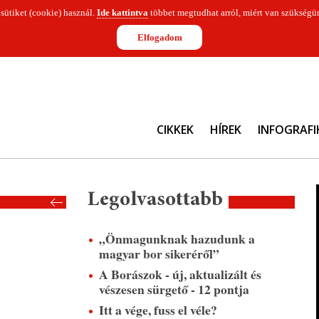
 sütiket (cookie) használ.
Ide kattintva
többet megtudhat arról, miért van szükségün
Elfogadom
CIKKEK
HÍREK
INFOGRAFI
Legolvasottabb
„Önmagunknak hazudunk a
magyar bor sikeréről”
A Borászok - új, aktualizált és
vészesen sürgető - 12 pontja
Itt a vége, fuss el véle?