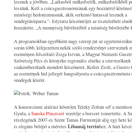
lesznek a jövőben. „
Laikusból műkedvelők, műkedvelőkből p
leszünk. Kell a csúcsgasztronómiának egy hozzáértő közönség
minőségi hedonizmusnak, akik serkentő hatással lesznek a
vendéglátóiparra
.”- folytatta köszöntőjét az tiszteletbeli elnö
hozzátette. „
A mennyiség bűvöletéből a minőség bűvöletébe ke
A programokban egyébként nagy szerep jut az egyetemistákna
során több, kifejezetten nekik szóló rendezvényt szerveznek 
eseményen felszólaló Zsiga István, a Magyar Nemzeti Gaszt
Szövetség Pécs és környéke regionális elnöke a szervezőknek 
szakembereknek mondott köszönetet, Koller Zsolt, a Gastro 
az események híd jellegét hangsúlyozta a csúcsgasztronómia é
vendégek között.
A konzorciumi aláírást követően Teleky Zoltán séf a menüso
Gyula, a
Sauska Pincészet
vezetője a borsort ismertette. A S
részlegének 2007-es Szent Tamás Furmintját alig egy hete kó
Libamáj terrin
is elegáns belépő a méretes
hez. A házi készí