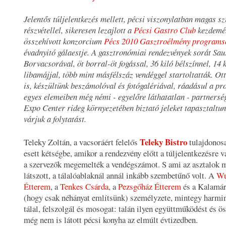
Jelentős túljelentkezés mellett, pécsi viszonylatban magas sz
részvétellel, sikeresen lezajlott a
Pécsi Gastro Club
kezdemé
összehívott konzorcium
Pécs 2010 Gasztroélmény programs
évadnyitó gálaestje. A gasztronómiai rendezvények sorát Sau
Borvacsorával, öt borral-öt fogással, 36 kiló bélszínnel, 14 k
libamájjal, több mint másfélszáz vendéggel startoltatták. Ot
is, készültünk beszámolóval és fotógalériával, ráadásul a p
egyes elemeiben még némi - egyelőre láthatatlan - partnerség
Expo Center rideg környezetében biztató jeleket tapasztaltun
várjuk a folytatást.
Teleky Bistro
Teleky Zoltán, a vacsoráért felelős
tulajdonos
esett kétségbe, amikor a rendezvény előtt a túljelentkezésre va
a szervezők megemelték a vendégszámot. S ami az asztalok 
látszott, a tálalóablaknál annál inkább szembetűnő volt. A
Wu
Étterem
, a
Tenkes Csárda
, a
Pezsgőház Étterem
és a Kalamá
(hogy csak néhányat említsünk) személyzete, mintegy harminc
tálal, felszolgál és mosogat: talán ilyen együttműködést és ö
még nem is látott pécsi konyha az elmúlt évtizedben.