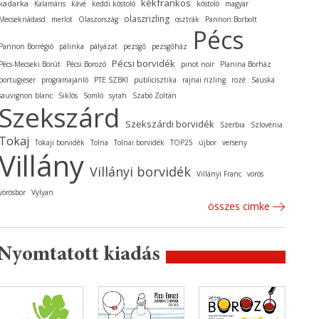
kékfrankos
kadarka
Kalamáris
kávé
keddi kóstoló
kóstoló
magyar
olaszrizling
Mecseknádasd
merlot
Olaszország
osztrák
Pannon Borbolt
Pécs
Pannon Borrégió
pálinka
pályázat
pezsgő
pezsgőház
Pécsi borvidék
Pécs-Mecseki Borút
Pécsi Borozó
pinot noir
Planina Borház
portugieser
programajánló
PTE SZBKI
publicisztika
rajnai rizling
rozé
Sauska
sauvignon blanc
Siklós
Somló
syrah
Szabó Zoltán
Szekszárd
Szekszárdi borvidék
Szerbia
Szlovénia
Tokaj
Tokaji borvidék
Tolna
Tolnai borvidék
TOP25
újbor
verseny
Villány
Villányi borvidék
Villányi Franc
vörös
vörösbor
Vylyan
összes cimke
Nyomtatott kiadás