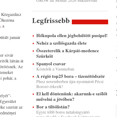
GROW du Monde 2026 Mikulovban
s
si Közgazdász
 Ökozóna
Legfrissebb
ó
, a
Hőkupola ellen jégbehűtött pusipel!
ütált január
Nehéz a szőlősgazda élete
Összeterelik a Kárpát-medence
er sivár
Szürkéit
ítők láttán át
Spanyol csavar
körítésnek. Az
Kóstolók a Vasutasban
elemeket
A régió top25 bora – tizenötödször
i pohár, a
Plusz novemberben újra nyomtatott Pécsi
Borozó érkezik!
El kell döntenünk: akarunk-e szőlőt
elyét
”-
művelni a jövőben?
Egyesület
Bor a tiltólistán?
öke szerint az
Egyre több boros tartalomgyártó
eredményei
panaszkodik a Facebook korlátozásaira