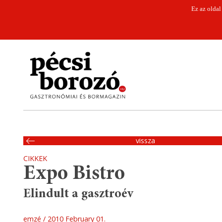
Ez az oldal
vissza
CIKKEK
Expo Bistro
Elindult a gasztroév
emzé
2010 February 01.