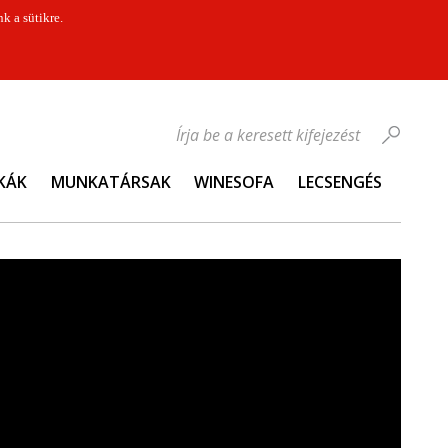
k a sütikre.
Írja be a keresett kifejezést
KÁK
MUNKATÁRSAK
WINESOFA
LECSENGÉS