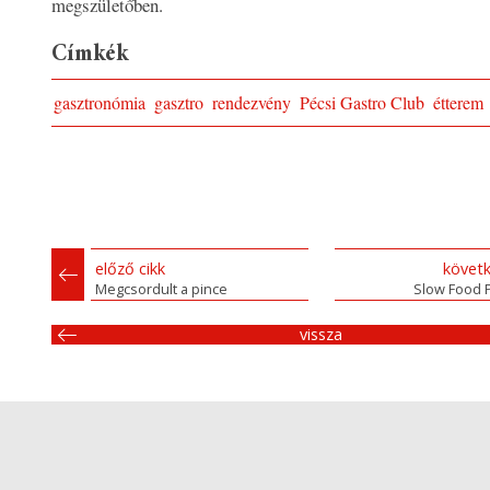
megszületőben.
Címkék
gasztronómia
gasztro
rendezvény
Pécsi Gastro Club
étterem
előző cikk
követk
Megcsordult a pince
Slow Food P
vissza