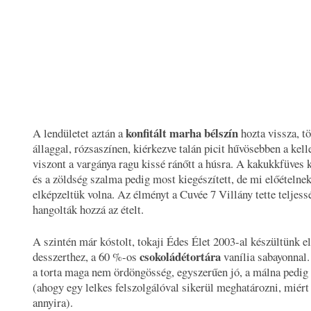
konfitált marha bélszín
A lendületet aztán a
hozta vissza, t
állaggal, rózsaszínen, kiérkezve talán picit hűvösebben a kell
viszont a vargánya ragu kissé ránőtt a húsra. A kakukkfüves k
és a zöldség szalma pedig most kiegészített, de mi előételnek
elképzeltük volna. Az élményt a Cuvée 7 Villány tette teljess
hangolták hozzá az ételt.
A szintén már kóstolt, tokaji Édes Élet 2003-al készültünk el
csokoládétortára
desszerthez, a 60 %-os
vanília sabayonnal
a torta maga nem ördöngösség, egyszerűen jó, a málna pedig
(ahogy egy lelkes felszolgálóval sikerül meghatározni, miért
annyira).