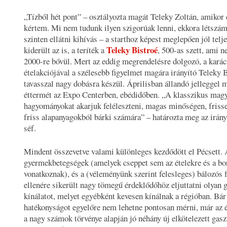
„
Tízből hét pont
” – osztályozta magát Teleky Zoltán, amikor 
kértem. Mi nem tudunk ilyen szigorúak lenni, ekkora létszám
szinten ellátni kihívás – a starthoz képest meglepően jól telj
Teleky Bistroé
kiderült az is, a teríték a
, 500-as szett, ami 
2000-re bővül. Mert az eddig megrendelésre dolgozó, a kará
ételakciójával a szélesebb figyelmet magára irányító Teleky 
tavasszal nagy dobásra készül. Áprilisban állandó jelleggel 
éttermét az Expo Centerben, ebédidőben. „A
klasszikus magy
hagyományokat akarjuk feléleszteni, magas minőségen, frisse
friss alapanyagokból bárki számára
” – határozta meg az irán
séf.
Mindent összevetve valami különleges kezdődött el Pécsett.
gyermekbetegségek (amelyek cseppet sem az ételekre és a bo
vonatkoznak), és a (véleményünk szerint felesleges) bálozós 
ellenére sikerült nagy tömegű érdeklődőhöz eljuttatni olyan
kínálatot, melyet egyébként kevesen kínálnak a régióban. Bár
hatékonyságot egyelőre nem lehetne pontosan mérni, már az 
a nagy számok törvénye alapján jó néhány új elkötelezett gas