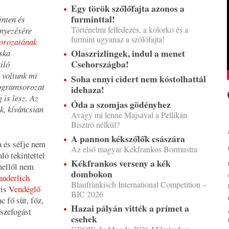
Egy török szőlőfajta azonos a
furminttal!
inten és
Történelmi felfedezés, a kolorko és a
nyezésére
furmint ugyanaz a szőlőfajta!
orozatának
Olaszrizlingek, indul a menet
ska
Csehországba!
iló
t voltunk mi
Soha ennyi cidert nem kóstolhattál
rogramsorozat
idehaza!
 is lesz. Az
Óda a szomjas gödényhez
k, kíváncsian
Avagy mi lenne Majsával a Pellikán
Bisztró nélkül?
A pannon kékszőlők császára
a és séfje nem
Az első magyar Kékfrankos Bormustra
ló tekintettel
Kékfrankos verseny a kék
mellől nem
dombokon
nderlich
Blaufränkisch International Competition –
ris
Vendéglő
BIC 2026
 fő süt, főz,
Hazai pályán vitték a prímet a
sszefogást
csehek