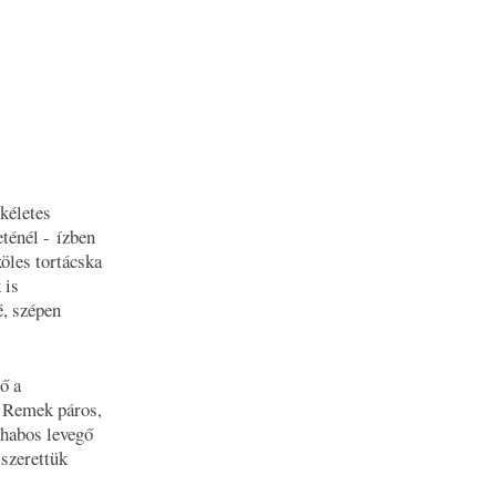
ökéletes
eténél - ízben
öles tortácska
 is
é, szépen
ő a
. Remek páros,
 habos levegő
 szerettük