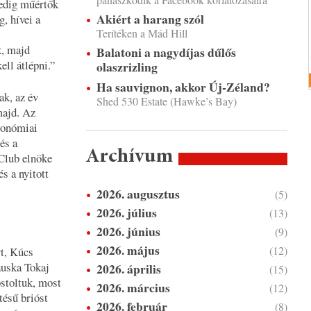
edig műértők
Akiért a harang szól
, hívei a
Terítéken a Mád Hill
k, majd
Balatoni a nagydíjas dűlős
ll átlépni.
”
olaszrizling
Ha sauvignon, akkor Új-Zéland?
k, az év
Shed 530 Estate (Hawke’s Bay)
majd. Az
ronómiai
és a
Archívum
Club elnöke
s a nyitott
2026. augusztus
(5)
2026. július
(13)
2026. június
(9)
2026. május
(12)
rt, Kúcs
auska Tokaj
2026. április
(15)
stoltuk, most
2026. március
(12)
tésű brióst
2026. február
(8)