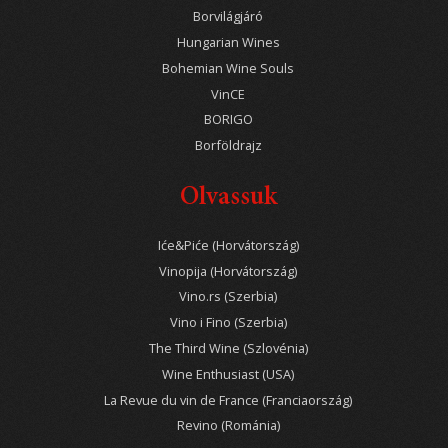
Borvilágjáró
Hungarian Wines
Bohemian Wine Souls
VinCE
BORIGO
Borföldrajz
Olvassuk
Iće&Piće (Horvátország)
Vinopija (Horvátország)
Vino.rs (Szerbia)
Vino i Fino (Szerbia)
The Third Wine (Szlovénia)
Wine Enthusiast (USA)
La Revue du vin de France (Franciaország)
Revino (Románia)