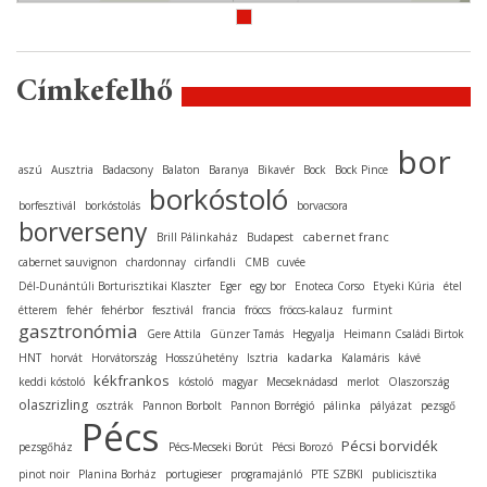
Címkefelhő
bor
aszú
Ausztria
Badacsony
Balaton
Baranya
Bikavér
Bock
Bock Pince
borkóstoló
borfesztivál
borkóstolás
borvacsora
borverseny
cabernet franc
Brill Pálinkaház
Budapest
cabernet sauvignon
chardonnay
cirfandli
CMB
cuvée
Dél-Dunántúli Borturisztikai Klaszter
Eger
egy bor
Enoteca Corso
Etyeki Kúria
étel
étterem
fehér
fehérbor
fesztivál
francia
fröccs
fröccs-kalauz
furmint
gasztronómia
Gere Attila
Günzer Tamás
Hegyalja
Heimann Családi Birtok
kadarka
HNT
horvát
Horvátország
Hosszúhetény
Isztria
Kalamáris
kávé
kékfrankos
keddi kóstoló
kóstoló
magyar
Mecseknádasd
merlot
Olaszország
olaszrizling
osztrák
Pannon Borbolt
Pannon Borrégió
pálinka
pályázat
pezsgő
Pécs
Pécsi borvidék
pezsgőház
Pécs-Mecseki Borút
Pécsi Borozó
pinot noir
Planina Borház
portugieser
programajánló
PTE SZBKI
publicisztika