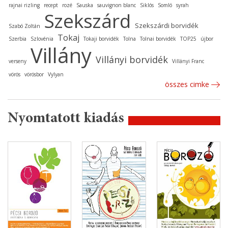
rajnai rizling
recept
rozé
Sauska
sauvignon blanc
Siklós
Somló
syrah
Szekszárd
Szekszárdi borvidék
Szabó Zoltán
Tokaj
Szerbia
Szlovénia
Tokaji borvidék
Tolna
Tolnai borvidék
TOP25
újbor
Villány
Villányi borvidék
verseny
Villányi Franc
vörös
vörösbor
Vylyan
összes cimke
Nyomtatott kiadás