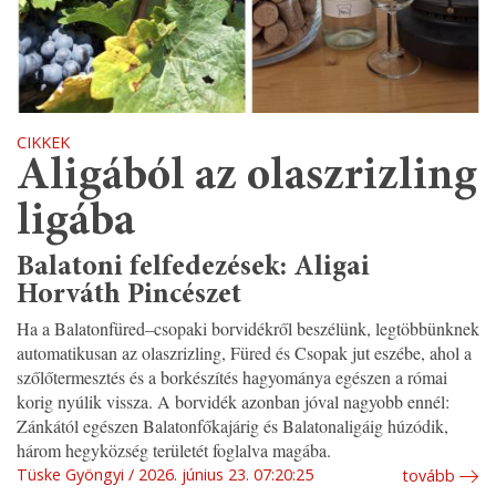
CIKKEK
Aligából az olaszrizling
ligába
Balatoni felfedezések: Aligai
Horváth Pincészet
Ha a Balatonfüred–csopaki borvidékről beszélünk, legtöbbünknek
automatikusan az olaszrizling, Füred és Csopak jut eszébe, ahol a
szőlőtermesztés és a borkészítés hagyománya egészen a római
korig nyúlik vissza. A borvidék azonban jóval nagyobb ennél:
Zánkától egészen Balatonfőkajárig és Balatonaligáig húzódik,
három hegyközség területét foglalva magába.
Tüske Gyöngyi
2026. június 23. 07:20:25
tovább