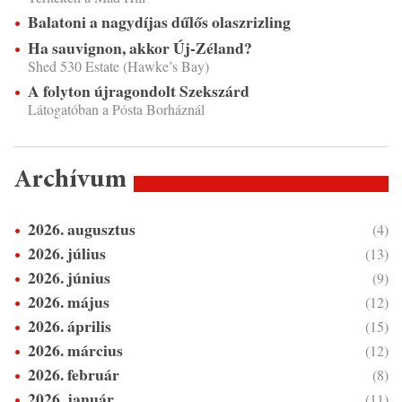
Balatoni a nagydíjas dűlős olaszrizling
Ha sauvignon, akkor Új-Zéland?
Shed 530 Estate (Hawke’s Bay)
A folyton újragondolt Szekszárd
Látogatóban a Pósta Borháznál
Archívum
2026. augusztus
(4)
2026. július
(13)
2026. június
(9)
2026. május
(12)
2026. április
(15)
2026. március
(12)
2026. február
(8)
2026. január
(11)