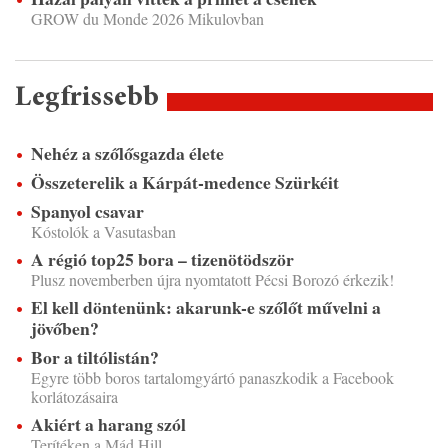
GROW du Monde 2026 Mikulovban
Legfrissebb
Nehéz a szőlősgazda élete
Összeterelik a Kárpát-medence Szürkéit
Spanyol csavar
Kóstolók a Vasutasban
A régió top25 bora – tizenötödször
Plusz novemberben újra nyomtatott Pécsi Borozó érkezik!
El kell döntenünk: akarunk-e szőlőt művelni a
jövőben?
Bor a tiltólistán?
Egyre több boros tartalomgyártó panaszkodik a Facebook
korlátozásaira
Akiért a harang szól
Terítéken a Mád Hill