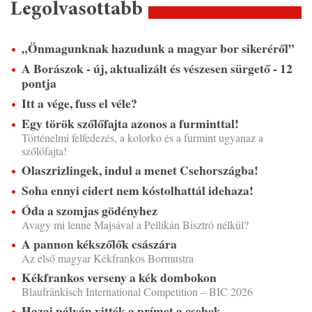
Legolvasottabb
„Önmagunknak hazudunk a magyar bor sikeréről”
A Borászok - új, aktualizált és vészesen sürgető - 12
pontja
Itt a vége, fuss el véle?
Egy török szőlőfajta azonos a furminttal!
Történelmi felfedezés, a kolorko és a furmint ugyanaz a
szőlőfajta!
Olaszrizlingek, indul a menet Csehországba!
Soha ennyi cidert nem kóstolhattál idehaza!
Óda a szomjas gödényhez
Avagy mi lenne Majsával a Pellikán Bisztró nélkül?
A pannon kékszőlők császára
Az első magyar Kékfrankos Bormustra
Kékfrankos verseny a kék dombokon
Blaufränkisch International Competition – BIC 2026
Hazai pályán vitték a prímet a csehek