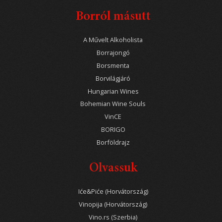
Borról másutt
A Művelt Alkoholista
Borrajongó
Borsmenta
Borvilágjáró
Hungarian Wines
Bohemian Wine Souls
VinCE
BORIGO
Borföldrajz
Olvassuk
Iće&Piće (Horvátország)
Vinopija (Horvátország)
Vino.rs (Szerbia)