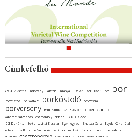
Címkefelhő
bor
aszú
Ausztria
Badacsony
Balaton
Baranya
Bikavér
Bock
Bock Pince
borkóstoló
borfesztivál
borkóstolás
borvacsora
borverseny
cabernet franc
Brill Pálinkaház
Budapest
cabernet sauvignon
chardonnay
cirfandli
CMB
cuvée
Dél-Dunántúli Borturisztikai Klaszter
Eger
egy bor
Enoteca Corso
Etyeki Kúria
étel
étterem
Év Bortermelője
fehér
fehérbor
fesztivál
francia
fröccs
fröccs-kalauz
gasztronómia