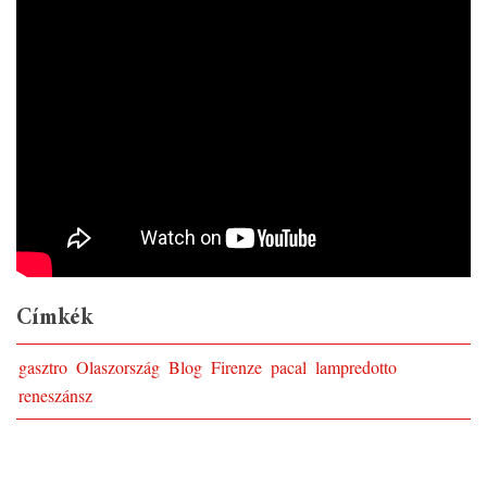
Címkék
gasztro
Olaszország
Blog
Firenze
pacal
lampredotto
reneszánsz