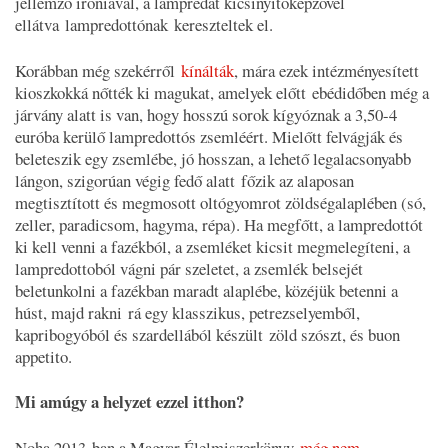
jellemző iróniával, a lampredát kicsinyítőképzővel
ellátva lampredottónak
kereszteltek el.
Korábban még szekérről
kínálták
, mára ezek intézményesített
kioszkokká nőtték ki magukat, amelyek előtt ebédidőben még a
járvány alatt is van, hogy hosszú sorok kígyóznak a 3,50-4
euróba kerülő lampredottós zsemléért. Mielőtt felvágják és
beleteszik egy zsemlébe, jó hosszan, a lehető legalacsonyabb
lángon, szigorúan végig fedő alatt főzik az alaposan
megtisztított és megmosott oltógyomrot zöldségalaplében (só,
zeller, paradicsom, hagyma, répa). Ha megfőtt, a lampredottót
ki kell venni a fazékból, a zsemléket kicsit megmelegíteni, a
lampredottoból vágni pár szeletet, a zsemlék belsejét
beletunkolni a fazékban maradt alaplébe, közéjük betenni a
húst, majd rakni rá egy klasszikus, petrezselyemből,
kapribogyóból és szardellából készült zöld szószt, és buon
appetito.
Mi amúgy a helyzet ezzel itthon?
Noha 2013-ban a Magyar Élelmiszerkönyv
még nem