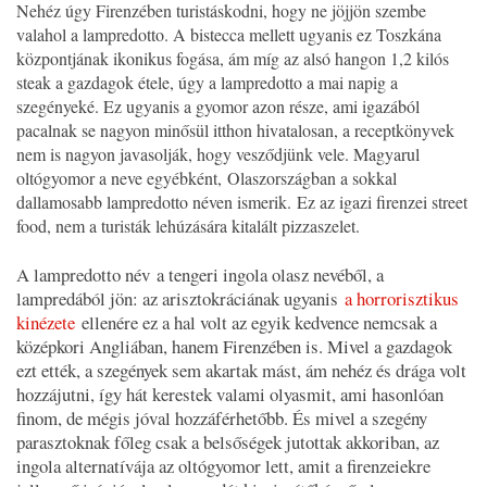
Nehéz úgy Firenzében turistáskodni, hogy ne jöjjön szembe
valahol a lampredotto. A bistecca mellett ugyanis ez Toszkána
központjának ikonikus fogása, ám míg az alsó hangon 1,2 kilós
steak a gazdagok étele, úgy a lampredotto a mai napig a
szegényeké. Ez ugyanis a gyomor azon része, ami igazából
pacalnak se nagyon minősül itthon hivatalosan, a receptkönyvek
nem is nagyon javasolják, hogy vesződjünk vele. Magyarul
oltógyomor a neve egyébként, Olaszországban a sokkal
dallamosabb lampredotto néven ismerik. Ez az igazi firenzei street
food, nem a turisták lehúzására kitalált pizzaszelet.
A lampredotto név a tengeri ingola olasz nevéből, a
lampredából jön: az arisztokráciának ugyanis
a horrorisztikus
kinézete
ellenére ez a hal volt az egyik kedvence nemcsak a
középkori Angliában, hanem Firenzében is. Mivel a gazdagok
ezt ették, a szegények sem akartak mást, ám nehéz és drága volt
hozzájutni, így hát kerestek valami olyasmit, ami hasonlóan
finom, de mégis jóval hozzáférhetőbb. És mivel a szegény
parasztoknak főleg csak a belsőségek jutottak akkoriban, az
ingola alternatívája az oltógyomor lett, amit a firenzeiekre