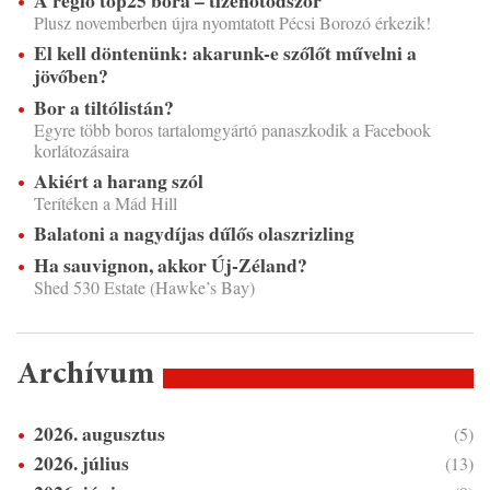
A régió top25 bora – tizenötödször
Plusz novemberben újra nyomtatott Pécsi Borozó érkezik!
El kell döntenünk: akarunk-e szőlőt művelni a
jövőben?
Bor a tiltólistán?
Egyre több boros tartalomgyártó panaszkodik a Facebook
korlátozásaira
Akiért a harang szól
Terítéken a Mád Hill
Balatoni a nagydíjas dűlős olaszrizling
Ha sauvignon, akkor Új-Zéland?
Shed 530 Estate (Hawke’s Bay)
Archívum
2026. augusztus
(5)
2026. július
(13)