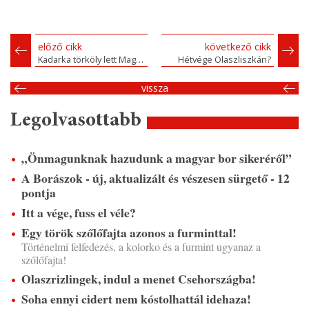
előző cikk
következő cikk
Kadarka törköly lett Magyarország legjobb pálinkája
Hétvége Olaszliszkán?
vissza
Legolvasottabb
„Önmagunknak hazudunk a magyar bor sikeréről”
A Borászok - új, aktualizált és vészesen sürgető - 12
pontja
Itt a vége, fuss el véle?
Egy török szőlőfajta azonos a furminttal!
Történelmi felfedezés, a kolorko és a furmint ugyanaz a
szőlőfajta!
Olaszrizlingek, indul a menet Csehországba!
Soha ennyi cidert nem kóstolhattál idehaza!