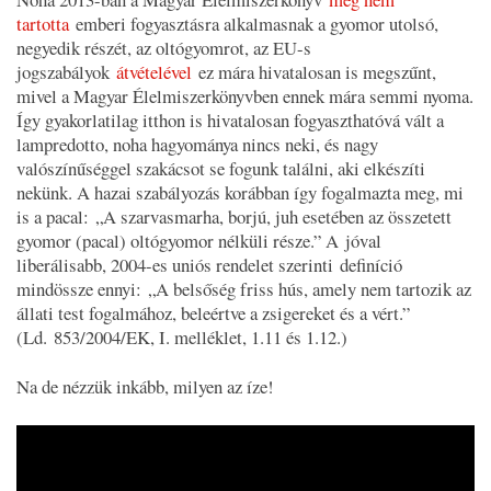
tartotta
emberi fogyasztásra alkalmasnak a gyomor utolsó,
negyedik részét, az oltógyomrot, az EU-s
jogszabályok
átvételével
ez mára hivatalosan is megszűnt,
mivel a Magyar Élelmiszerkönyvben ennek mára semmi nyoma.
Így gyakorlatilag itthon is hivatalosan fogyaszthatóvá vált a
lampredotto, noha hagyománya nincs neki, és nagy
valószínűséggel szakácsot se fogunk találni, aki elkészíti
nekünk. A hazai szabályozás korábban így fogalmazta meg, mi
is a pacal: „A szarvasmarha, borjú, juh esetében az összetett
gyomor (pacal) oltógyomor nélküli része.” A jóval
liberálisabb, 2004-es uniós rendelet szerinti definíció
mindössze ennyi: „A belsőség friss hús, amely nem tartozik az
állati test fogalmához, beleértve a zsigereket és a vért.”
(Ld. 853/2004/EK, I. melléklet, 1.11 és 1.12.)
Na de nézzük inkább, milyen az íze!