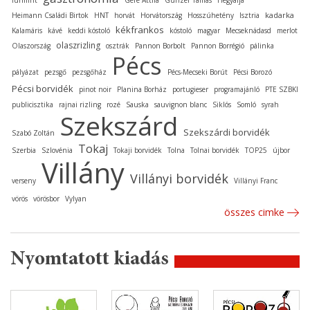
furmint
Gere Attila
Günzer Tamás
Hegyalja
kadarka
Heimann Családi Birtok
HNT
horvát
Horvátország
Hosszúhetény
Isztria
kékfrankos
Kalamáris
kávé
keddi kóstoló
kóstoló
magyar
Mecseknádasd
merlot
olaszrizling
Olaszország
osztrák
Pannon Borbolt
Pannon Borrégió
pálinka
Pécs
pályázat
pezsgő
pezsgőház
Pécs-Mecseki Borút
Pécsi Borozó
Pécsi borvidék
pinot noir
Planina Borház
portugieser
programajánló
PTE SZBKI
publicisztika
rajnai rizling
rozé
Sauska
sauvignon blanc
Siklós
Somló
syrah
Szekszárd
Szekszárdi borvidék
Szabó Zoltán
Tokaj
Szerbia
Szlovénia
Tokaji borvidék
Tolna
Tolnai borvidék
TOP25
újbor
Villány
Villányi borvidék
verseny
Villányi Franc
vörös
vörösbor
Vylyan
összes cimke
Nyomtatott kiadás