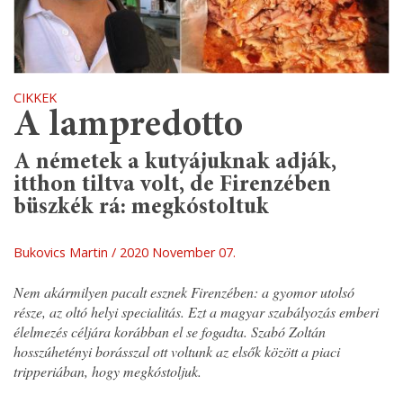
CIKKEK
A lampredotto
A németek a kutyájuknak adják,
itthon tiltva volt, de Firenzében
büszkék rá: megkóstoltuk
Bukovics Martin
2020 November 07.
Nem akármilyen pacalt esznek Firenzében: a gyomor utolsó
része, az oltó helyi specialitás. Ezt a magyar szabályozás emberi
élelmezés céljára korábban el se fogadta. Szabó Zoltán
hosszúhetényi borásszal ott voltunk az elsők között a piaci
tripperiában, hogy megkóstoljuk.