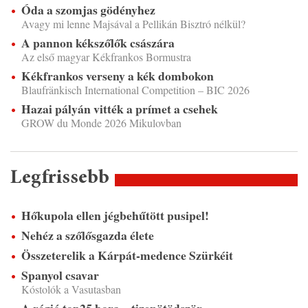
Óda a szomjas gödényhez
Avagy mi lenne Majsával a Pellikán Bisztró nélkül?
A pannon kékszőlők császára
Az első magyar Kékfrankos Bormustra
Kékfrankos verseny a kék dombokon
Blaufränkisch International Competition – BIC 2026
Hazai pályán vitték a prímet a csehek
GROW du Monde 2026 Mikulovban
Legfrissebb
Hőkupola ellen jégbehűtött pusipel!
Nehéz a szőlősgazda élete
Összeterelik a Kárpát-medence Szürkéit
Spanyol csavar
Kóstolók a Vasutasban