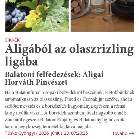
CIKKEK
Aligából az olaszrizling
ligába
Balatoni felfedezések: Aligai
Horváth Pincészet
Ha a Balatonfüred–csopaki borvidékről beszélünk, legtöbbünknek
automatikusan az olaszrizling, Füred és Csopak jut eszébe, ahol a
szőlőtermesztés és a borkészítés hagyománya egészen a római
korig nyúlik vissza. A borvidék azonban jóval nagyobb ennél:
Zánkától egészen Balatonfőkajárig és Balatonaligáig húzódik,
három hegyközség területét foglalva magába.
Tüske Gyöngyi
2026. június 23. 07:20:25
tovább