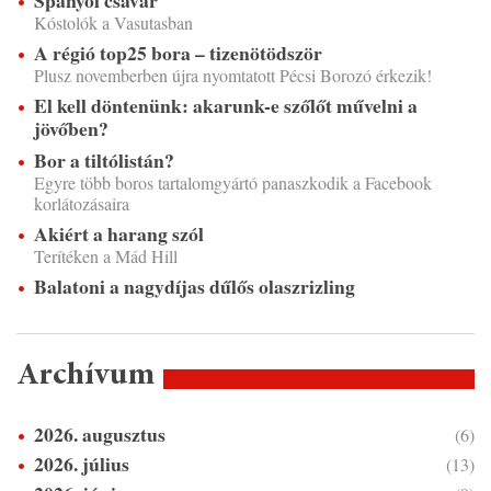
Spanyol csavar
Kóstolók a Vasutasban
A régió top25 bora – tizenötödször
Plusz novemberben újra nyomtatott Pécsi Borozó érkezik!
El kell döntenünk: akarunk-e szőlőt művelni a
jövőben?
Bor a tiltólistán?
Egyre több boros tartalomgyártó panaszkodik a Facebook
korlátozásaira
Akiért a harang szól
Terítéken a Mád Hill
Balatoni a nagydíjas dűlős olaszrizling
Archívum
2026. augusztus
(6)
2026. július
(13)