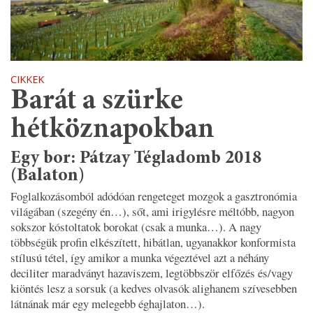
CIKKEK
Barát a szürke
hétköznapokban
Egy bor: Pátzay Tégladomb 2018
(Balaton)
Foglalkozásomból adódóan rengeteget mozgok a gasztronómia
világában (szegény én…), sőt, ami irigylésre méltóbb, nagyon
sokszor kóstoltatok borokat (csak a munka…). A nagy
többségük profin elkészített, hibátlan, ugyanakkor konformista
stílusú tétel, így amikor a munka végeztével azt a néhány
deciliter maradványt hazaviszem, legtöbbször elfőzés és/vagy
kiöntés lesz a sorsuk (a kedves olvasók alighanem szívesebben
látnának már egy melegebb éghajlaton…).