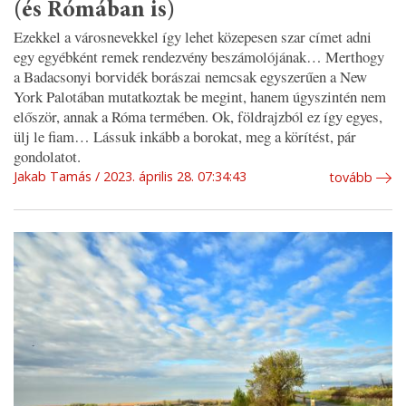
(és Rómában is)
Ezekkel a városnevekkel így lehet közepesen szar címet adni
egy egyébként remek rendezvény beszámolójának… Merthogy
a Badacsonyi borvidék borászai nemcsak egyszerűen a New
York Palotában mutatkoztak be megint, hanem úgyszintén nem
először, annak a Róma termében. Ok, földrajzból ez így egyes,
ülj le fiam… Lássuk inkább a borokat, meg a körítést, pár
gondolatot.
Jakab Tamás
2023. április 28. 07:34:43
tovább