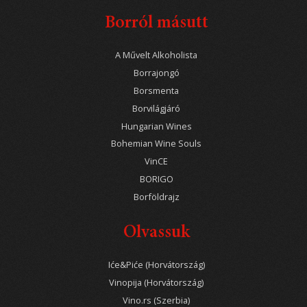
Borról másutt
A Művelt Alkoholista
Borrajongó
Borsmenta
Borvilágjáró
Hungarian Wines
Bohemian Wine Souls
VinCE
BORIGO
Borföldrajz
Olvassuk
Iće&Piće (Horvátország)
Vinopija (Horvátország)
Vino.rs (Szerbia)