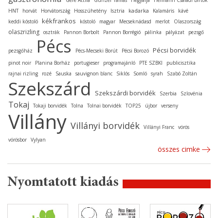
Gere Attila
Günzer Tamás
Hegyalja
Heimann Családi Birtok
kadarka
HNT
horvát
Horvátország
Hosszúhetény
Isztria
Kalamáris
kávé
kékfrankos
keddi kóstoló
kóstoló
magyar
Mecseknádasd
merlot
Olaszország
olaszrizling
osztrák
Pannon Borbolt
Pannon Borrégió
pálinka
pályázat
pezsgő
Pécs
Pécsi borvidék
pezsgőház
Pécs-Mecseki Borút
Pécsi Borozó
pinot noir
Planina Borház
portugieser
programajánló
PTE SZBKI
publicisztika
rajnai rizling
rozé
Sauska
sauvignon blanc
Siklós
Somló
syrah
Szabó Zoltán
Szekszárd
Szekszárdi borvidék
Szerbia
Szlovénia
Tokaj
Tokaji borvidék
Tolna
Tolnai borvidék
TOP25
újbor
verseny
Villány
Villányi borvidék
Villányi Franc
vörös
vörösbor
Vylyan
összes cimke
Nyomtatott kiadás