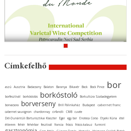
Címkefelhő
bor
aszú
Ausztria
Badacsony
Balaton
Baranya
Bikavér
Bock
Bock Pince
borkóstoló
borfesztivál
borkóstolás
Borkultúra Szabadegyetem
borverseny
cabernet franc
borvacsora
Brill Pálinkaház
Budapest
cabernet sauvignon
chardonnay
cirfandli
CMB
cuvée
Dél-Dunántúli Borturisztikai Klaszter
Eger
egy bor
Enoteca Corso
Etyeki Kúria
étel
étterem
fehér
fehérbor
fesztivál
francia
fröccs
fröccs-kalauz
furmint
gasztronómia