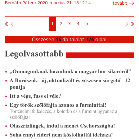
Bernáth Péter
2020. március 21. 18:12:14
tovább
1
2
3
4
5
Összesen
16
db találat.
1/6
oldal.
Legolvasottabb
„Önmagunknak hazudunk a magyar bor sikeréről”
A Borászok - új, aktualizált és vészesen sürgető - 12
pontja
Itt a vége, fuss el véle?
Egy török szőlőfajta azonos a furminttal!
Történelmi felfedezés, a kolorko és a furmint ugyanaz a
szőlőfajta!
Olaszrizlingek, indul a menet Csehországba!
Soha ennyi cidert nem kóstolhattál idehaza!