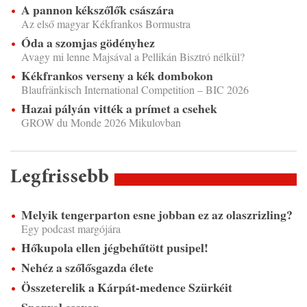
A pannon kékszőlők császára
Az első magyar Kékfrankos Bormustra
Óda a szomjas gödényhez
Avagy mi lenne Majsával a Pellikán Bisztró nélkül?
Kékfrankos verseny a kék dombokon
Blaufränkisch International Competition – BIC 2026
Hazai pályán vitték a prímet a csehek
GROW du Monde 2026 Mikulovban
Legfrissebb
Melyik tengerparton esne jobban ez az olaszrizling?
Egy podcast margójára
Hőkupola ellen jégbehűtött pusipel!
Nehéz a szőlősgazda élete
Összeterelik a Kárpát-medence Szürkéit