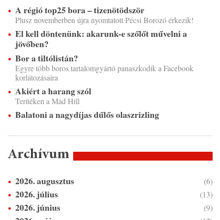
A régió top25 bora – tizenötödször
Plusz novemberben újra nyomtatott Pécsi Borozó érkezik!
El kell döntenünk: akarunk-e szőlőt művelni a
jövőben?
Bor a tiltólistán?
Egyre több boros tartalomgyártó panaszkodik a Facebook
korlátozásaira
Akiért a harang szól
Terítéken a Mád Hill
Balatoni a nagydíjas dűlős olaszrizling
Archívum
2026. augusztus
(6)
2026. július
(13)
2026. június
(9)