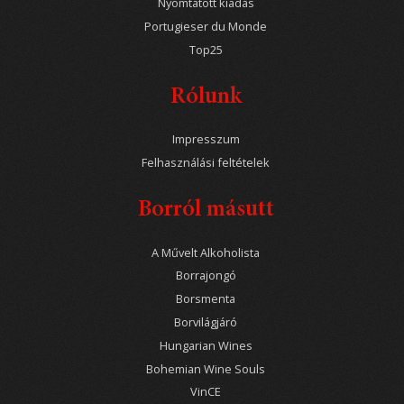
Nyomtatott kiadás
Portugieser du Monde
Top25
Rólunk
Impresszum
Felhasználási feltételek
Borról másutt
A Művelt Alkoholista
Borrajongó
Borsmenta
Borvilágjáró
Hungarian Wines
Bohemian Wine Souls
VinCE