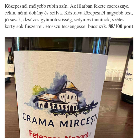
Közepesnél mélyebb rubin szín. Az illatban fekete cseresznye,
cékla, némi dohány és szilva. Kóstolva közepesnél nagyobb test,
jó savak, dzsúzos gyümölcsösség, selymes tanninok, széles
88/100 pont
korty sok fűszerrel. Hosszú lecsengéssel búcsúzik.