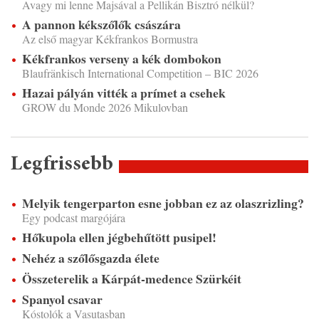
Avagy mi lenne Majsával a Pellikán Bisztró nélkül?
A pannon kékszőlők császára
Az első magyar Kékfrankos Bormustra
Kékfrankos verseny a kék dombokon
Blaufränkisch International Competition – BIC 2026
Hazai pályán vitték a prímet a csehek
GROW du Monde 2026 Mikulovban
Legfrissebb
Melyik tengerparton esne jobban ez az olaszrizling?
Egy podcast margójára
Hőkupola ellen jégbehűtött pusipel!
Nehéz a szőlősgazda élete
Összeterelik a Kárpát-medence Szürkéit
Spanyol csavar
Kóstolók a Vasutasban