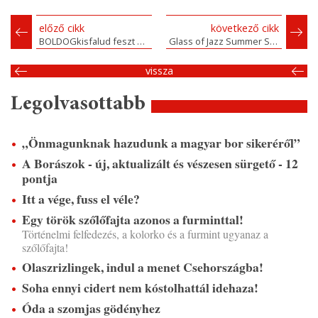
előző cikk
következő cikk
BOLDOGkisfalud feszt 2025
Glass of Jazz Summer Szeged 2025
vissza
Legolvasottabb
„Önmagunknak hazudunk a magyar bor sikeréről”
A Borászok - új, aktualizált és vészesen sürgető - 12
pontja
Itt a vége, fuss el véle?
Egy török szőlőfajta azonos a furminttal!
Történelmi felfedezés, a kolorko és a furmint ugyanaz a
szőlőfajta!
Olaszrizlingek, indul a menet Csehországba!
Soha ennyi cidert nem kóstolhattál idehaza!
Óda a szomjas gödényhez