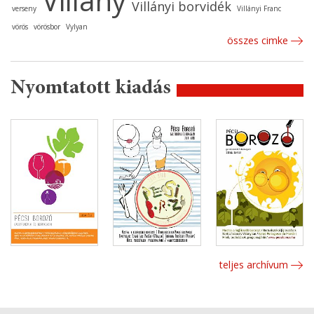
Villány
Villányi borvidék
verseny
Villányi Franc
vörös
vörösbor
Vylyan
összes cimke
Nyomtatott kiadás
teljes archívum