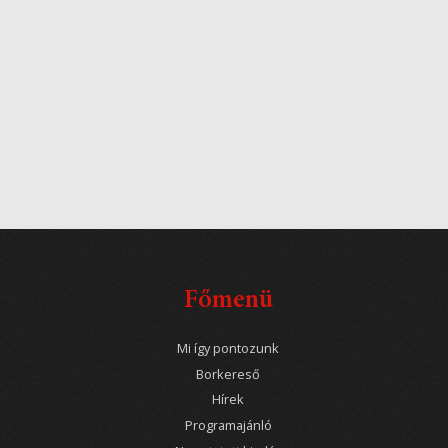
Főmenü
Mi így pontozunk
Borkereső
Hírek
Programajánló