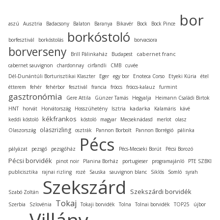
bor
aszú
Ausztria
Badacsony
Balaton
Baranya
Bikavér
Bock
Bock Pince
borkóstoló
borfesztivál
borkóstolás
borvacsora
borverseny
cabernet franc
Brill Pálinkaház
Budapest
cabernet sauvignon
chardonnay
cirfandli
CMB
cuvée
Dél-Dunántúli Borturisztikai Klaszter
Eger
egy bor
Enoteca Corso
Etyeki Kúria
étel
étterem
fehér
fehérbor
fesztivál
francia
fröccs
fröccs-kalauz
furmint
gasztronómia
Gere Attila
Günzer Tamás
Hegyalja
Heimann Családi Birtok
kadarka
HNT
horvát
Horvátország
Hosszúhetény
Isztria
Kalamáris
kávé
kékfrankos
keddi kóstoló
kóstoló
magyar
Mecseknádasd
merlot
olasz
olaszrizling
Olaszország
osztrák
Pannon Borbolt
Pannon Borrégió
pálinka
Pécs
pályázat
pezsgő
pezsgőház
Pécs-Mecseki Borút
Pécsi Borozó
Pécsi borvidék
pinot noir
Planina Borház
portugieser
programajánló
PTE SZBKI
publicisztika
rajnai rizling
rozé
Sauska
sauvignon blanc
Siklós
Somló
syrah
Szekszárd
Szekszárdi borvidék
Szabó Zoltán
Tokaj
Szerbia
Szlovénia
Tokaji borvidék
Tolna
Tolnai borvidék
TOP25
újbor