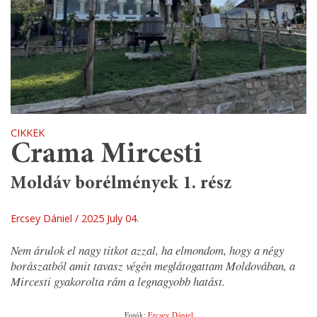
CIKKEK
Crama Mircesti
Moldáv borélmények 1. rész
Ercsey Dániel
2025 July 04.
Nem árulok el nagy titkot azzal, ha elmondom, hogy a négy
borászatból amit tavasz végén meglátogattam Moldovában, a
Mircesti gyakorolta rám a legnagyobb hatást.
Fotók:
Ercsey Dániel