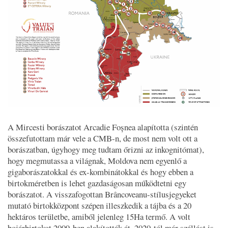
A Mircesti borászatot Arcadie Foșnea alapította (szintén
összefutottam már vele a CMB-n, de most nem volt ott a
borászatban, úgyhogy meg tudtam őrizni az inkognitómat),
hogy megmutassa a világnak, Moldova nem egyenlő a
gigaborászatokkal és ex-kombinátokkal és hogy ebben a
birtokméretben is lehet gazdaságosan működtetni egy
borászatot. A visszafogottan Brâncoveanu-stílusjegyeket
mutató birtokközpont szépen illeszkedik a tájba és a 20
hektáros területbe, amiből jelenleg 15Ha termő. A volt
bojárbirtokot 2009-ben alakították át, 2020-tól már szállást is