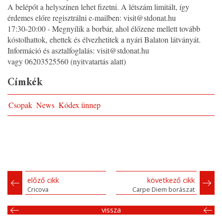
A belépőt a helyszínen lehet fizetni. A létszám limitált, így
érdemes előre regisztrálni e-mailben: visit@stdonat.hu
17:30-20:00 - Megnyílik a borbár, ahol élőzene mellett tovább
kóstolhattok, ehettek és élvezhetitek a nyári Balaton látványát.
Információ és asztalfoglalás: visit@stdonat.hu
vagy 06203525560 (nyitvatartás alatt)
Címkék
Csopak
News
Kódex ünnep
előző cikk
következő cikk
Cricova
Carpe Diem borászat
vissza