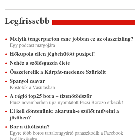
Legfrissebb
Melyik tengerparton esne jobban ez az olaszrizling?
Egy podcast margójára
Hőkupola ellen jégbehűtött pusipel!
Nehéz a szőlősgazda élete
Összeterelik a Kárpát-medence Szürkéit
Spanyol csavar
Kóstolók a Vasutasban
A régió top25 bora – tizenötödször
Plusz novemberben újra nyomtatott Pécsi Borozó érkezik!
El kell döntenünk: akarunk-e szőlőt művelni a
jövőben?
Bor a tiltólistán?
Egyre több boros tartalomgyártó panaszkodik a Facebook
korlátozásaira