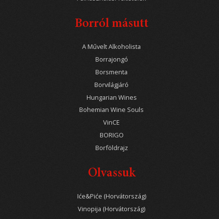
Borról másutt
A Művelt Alkoholista
Borrajongó
Borsmenta
Borvilágjáró
Hungarian Wines
Bohemian Wine Souls
VinCE
BORIGO
Borföldrajz
Olvassuk
Iće&Piće (Horvátország)
Vinopija (Horvátország)