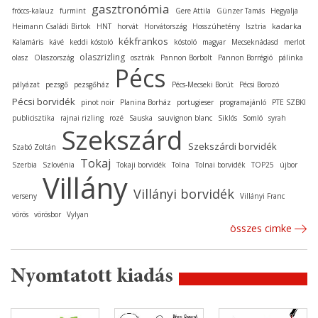
gasztronómia
fröccs-kalauz
furmint
Gere Attila
Günzer Tamás
Hegyalja
kadarka
Heimann Családi Birtok
HNT
horvát
Horvátország
Hosszúhetény
Isztria
kékfrankos
Kalamáris
kávé
keddi kóstoló
kóstoló
magyar
Mecseknádasd
merlot
olaszrizling
olasz
Olaszország
osztrák
Pannon Borbolt
Pannon Borrégió
pálinka
Pécs
pályázat
pezsgő
pezsgőház
Pécs-Mecseki Borút
Pécsi Borozó
Pécsi borvidék
pinot noir
Planina Borház
portugieser
programajánló
PTE SZBKI
publicisztika
rajnai rizling
rozé
Sauska
sauvignon blanc
Siklós
Somló
syrah
Szekszárd
Szekszárdi borvidék
Szabó Zoltán
Tokaj
Szerbia
Szlovénia
Tokaji borvidék
Tolna
Tolnai borvidék
TOP25
újbor
Villány
Villányi borvidék
verseny
Villányi Franc
vörös
vörösbor
Vylyan
összes cimke
Nyomtatott kiadás