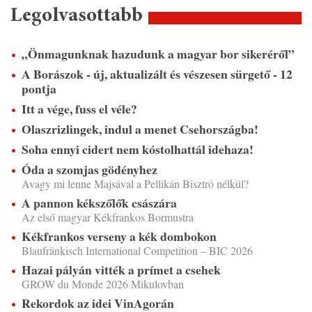
Legolvasottabb
„Önmagunknak hazudunk a magyar bor sikeréről”
A Borászok - új, aktualizált és vészesen sürgető - 12
pontja
Itt a vége, fuss el véle?
Olaszrizlingek, indul a menet Csehországba!
Soha ennyi cidert nem kóstolhattál idehaza!
Óda a szomjas gödényhez
Avagy mi lenne Majsával a Pellikán Bisztró nélkül?
A pannon kékszőlők császára
Az első magyar Kékfrankos Bormustra
Kékfrankos verseny a kék dombokon
Blaufränkisch International Competition – BIC 2026
Hazai pályán vitték a prímet a csehek
GROW du Monde 2026 Mikulovban
Rekordok az idei VinAgorán