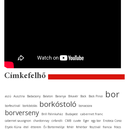
Címkefelhő
bor
aszú
Ausztria
Badacsony
Balaton
Baranya
Bikavér
Bock
Bock Pince
borkóstoló
borfesztivál
borkóstolás
borvacsora
borverseny
cabernet franc
Brill Pálinkaház
Budapest
cabernet sauvignon
chardonnay
cirfandli
CMB
cuvée
Eger
egy bor
Enoteca Corso
Etyeki Kúria
étel
étterem
Év Bortermelője
fehér
fehérbor
fesztivál
francia
fröccs