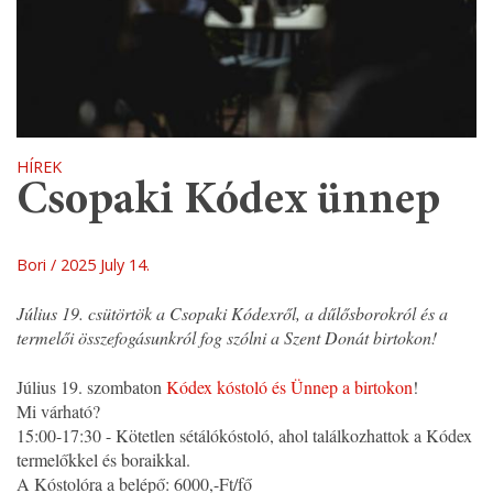
HÍREK
Csopaki Kódex ünnep
Bori
2025 July 14.
Július 19. csütörtök a Csopaki Kódexről, a dűlősborokról és a
termelői összefogásunkról fog szólni a Szent Donát birtokon!
Július 19. szombaton
Kódex kóstoló és Ünnep a birtokon
!
Mi várható?
15:00-17:30 - Kötetlen sétálókóstoló, ahol találkozhattok a Kódex
termelőkkel és boraikkal.
A Kóstolóra a belépő: 6000,-Ft/fő