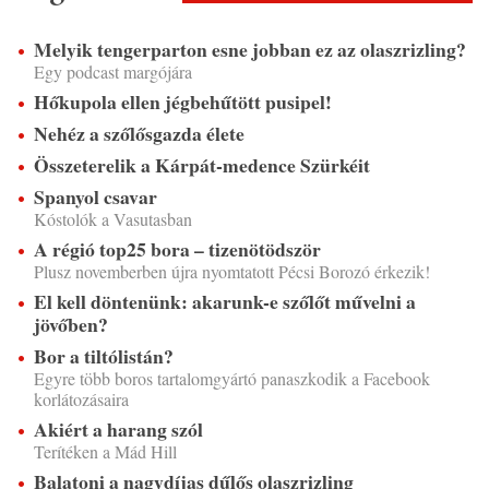
Melyik tengerparton esne jobban ez az olaszrizling?
Egy podcast margójára
Hőkupola ellen jégbehűtött pusipel!
Nehéz a szőlősgazda élete
Összeterelik a Kárpát-medence Szürkéit
Spanyol csavar
Kóstolók a Vasutasban
A régió top25 bora – tizenötödször
Plusz novemberben újra nyomtatott Pécsi Borozó érkezik!
El kell döntenünk: akarunk-e szőlőt művelni a
jövőben?
Bor a tiltólistán?
Egyre több boros tartalomgyártó panaszkodik a Facebook
korlátozásaira
Akiért a harang szól
Terítéken a Mád Hill
Balatoni a nagydíjas dűlős olaszrizling