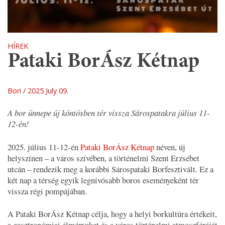
HÍREK
Pataki BorÁsz Kétnap
Bori
2025 July 09.
A bor ünnepe új köntösben tér vissza Sárospatakra július 11-
12-én!
2025. július 11-12-én
Pataki BorÁsz Kétnap
néven, új
helyszínen – a város szívében, a történelmi Szent Erzsébet
utcán – rendezik meg a korábbi Sárospataki Borfesztivált. Ez a
két nap a térség egyik legnívósabb boros eseményeként tér
vissza régi pompájában.
A Pataki BorÁsz Kétnap célja, hogy a helyi borkultúra értékeit,
a gasztronómiai élményeket és a város történelmi atmoszféráját