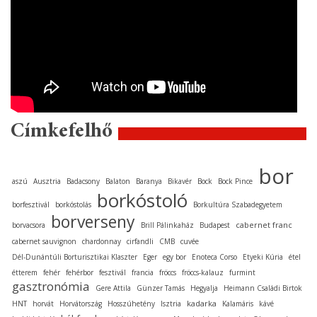
Címkefelhő
bor
aszú
Ausztria
Badacsony
Balaton
Baranya
Bikavér
Bock
Bock Pince
borkóstoló
borfesztivál
borkóstolás
Borkultúra Szabadegyetem
borverseny
cabernet franc
borvacsora
Brill Pálinkaház
Budapest
cabernet sauvignon
chardonnay
cirfandli
CMB
cuvée
Dél-Dunántúli Borturisztikai Klaszter
Eger
egy bor
Enoteca Corso
Etyeki Kúria
étel
étterem
fehér
fehérbor
fesztivál
francia
fröccs
fröccs-kalauz
furmint
gasztronómia
Gere Attila
Günzer Tamás
Hegyalja
Heimann Családi Birtok
kadarka
HNT
horvát
Horvátország
Hosszúhetény
Isztria
Kalamáris
kávé