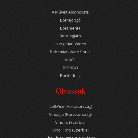
A Művelt Alkoholista
Borrajongó
Borsmenta
Borvilágjáró
Hungarian Wines
Bohemian Wine Souls
VinCE
BORIGO
Borföldrajz
Olvassuk
Iće&Piće (Horvátország)
Vinopija (Horvátország)
Vino.rs (Szerbia)
Vino i Fino (Szerbia)