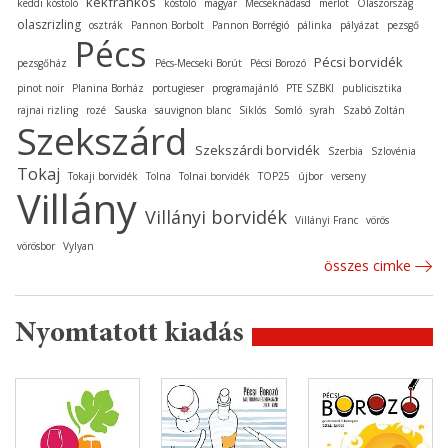
kékfrankos
keddi kóstoló
kóstoló
magyar
Mecseknádasd
merlot
Olaszország
olaszrizling
osztrák
Pannon Borbolt
Pannon Borrégió
pálinka
pályázat
pezsgő
Pécs
Pécsi borvidék
pezsgőház
Pécs-Mecseki Borút
Pécsi Borozó
pinot noir
Planina Borház
portugieser
programajánló
PTE SZBKI
publicisztika
rajnai rizling
rozé
Sauska
sauvignon blanc
Siklós
Somló
syrah
Szabó Zoltán
Szekszárd
Szekszárdi borvidék
Szerbia
Szlovénia
Tokaj
Tokaji borvidék
Tolna
Tolnai borvidék
TOP25
újbor
verseny
Villány
Villányi borvidék
Villányi Franc
vörös
vörösbor
Vylyan
összes cimke
Nyomtatott kiadás