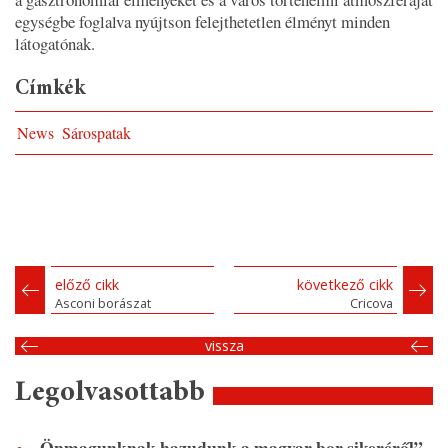
egységbe foglalva nyújtson felejthetetlen élményt minden
látogatónak.
Címkék
News
Sárospatak
előző cikk
következő cikk
Asconi borászat
Cricova
vissza
Legolvasottabb
„Önmagunknak hazudunk a magyar bor sikeréről”