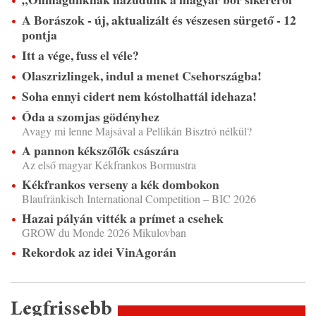
A Borászok - új, aktualizált és vészesen sürgető - 12
pontja
Itt a vége, fuss el véle?
Olaszrizlingek, indul a menet Csehországba!
Soha ennyi cidert nem kóstolhattál idehaza!
Óda a szomjas gödényhez
Avagy mi lenne Majsával a Pellikán Bisztró nélkül?
A pannon kékszőlők császára
Az első magyar Kékfrankos Bormustra
Kékfrankos verseny a kék dombokon
Blaufränkisch International Competition – BIC 2026
Hazai pályán vitték a prímet a csehek
GROW du Monde 2026 Mikulovban
Rekordok az idei VinAgorán
Legfrissebb