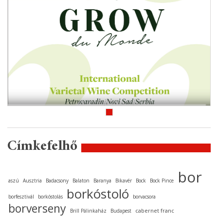
Címkefelhő
bor
aszú
Ausztria
Badacsony
Balaton
Baranya
Bikavér
Bock
Bock Pince
borkóstoló
borfesztivál
borkóstolás
borvacsora
borverseny
cabernet franc
Brill Pálinkaház
Budapest