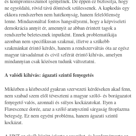
és kompromisszumot igényelnek. De éppen ez biztosítja, hogy
ne egyoldalú, rövid távú döntések szülessenek. A kapkodás egy
ekkora rendszerben nem hatékonyság, hanem felelőtlenség
lenne. Mindazonáltal fontos hangsúlyozni, hogy a képviseleti
demokrácia annyit ér, amennyit az abban érintett tagok a
rendszerbe beletesznek inputként. Ennek problematikája
azonban nem specifikusan szakmai, illetve a szűkebb
szakmánkat érintő kérdés, hanem a rendszerváltás óta az egész
magyar társadalmat és civil szférát érintő kihívás, amelyen
mindannyian csak közösen tudunk változtatni.
A valódi kihívás: ágazati szintű fenyegetés
Miközben a közbeszéd gyakran szervezeti kérdéseken akad fenn,
nem szabad szem elől téveszteni a magyar szőlő- és borágazatot
fenyegető valós, azonnali és súlyos kockázatokat. Ilyen a
Flavescence dorée, azaz a szőlő aranyszínű sárgaság fitoplazma
betegség. Ez nem egyéni probléma, hanem ágazati szintű
kockázat.
A HNT az elsők között jelezte a veszélyt, és kezdeményezte az