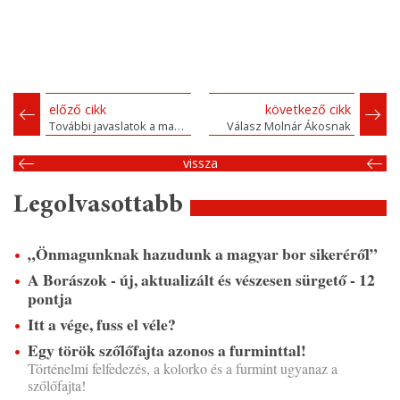
előző cikk
következő cikk
További javaslatok a magyar bor ügyéhez
Válasz Molnár Ákosnak
vissza
Legolvasottabb
„Önmagunknak hazudunk a magyar bor sikeréről”
A Borászok - új, aktualizált és vészesen sürgető - 12
pontja
Itt a vége, fuss el véle?
Egy török szőlőfajta azonos a furminttal!
Történelmi felfedezés, a kolorko és a furmint ugyanaz a
szőlőfajta!