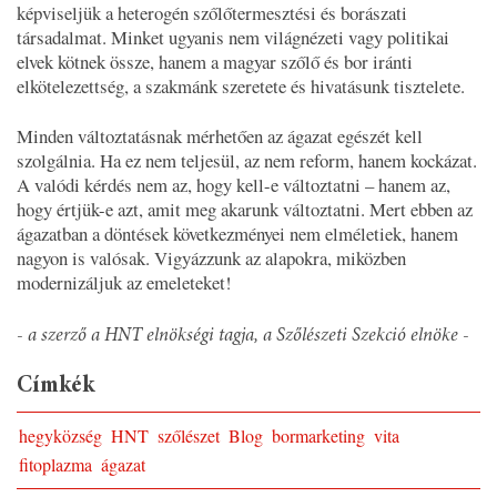
képviseljük a heterogén szőlőtermesztési és borászati
társadalmat. Minket ugyanis nem világnézeti vagy politikai
elvek kötnek össze, hanem a magyar szőlő és bor iránti
elkötelezettség, a szakmánk szeretete és hivatásunk tisztelete.
Minden változtatásnak mérhetően az ágazat egészét kell
szolgálnia. Ha ez nem teljesül, az nem reform, hanem kockázat.
A valódi kérdés nem az, hogy kell-e változtatni – hanem az,
hogy értjük-e azt, amit meg akarunk változtatni. Mert ebben az
ágazatban a döntések következményei nem elméletiek, hanem
nagyon is valósak. Vigyázzunk az alapokra, miközben
modernizáljuk az emeleteket!
- a szerző a HNT elnökségi tagja, a Szőlészeti Szekció elnöke -
Címkék
hegyközség
HNT
szőlészet
Blog
bormarketing
vita
fitoplazma
ágazat