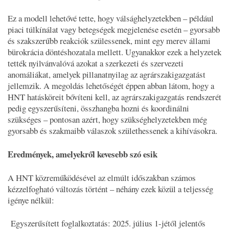
Ez a modell lehetővé tette, hogy válsághelyzetekben – például
piaci túlkínálat vagy betegségek megjelenése esetén – gyorsabb
és szakszerűbb reakciók szülessenek, mint egy merev állami
bürokrácia döntéshozatala mellett. Ugyanakkor ezek a helyzetek
tették nyilvánvalóvá azokat a szerkezeti és szervezeti
anomáliákat, amelyek pillanatnyilag az agrárszakigazgatást
jellemzik. A megoldás lehetőségét éppen abban látom, hogy a
HNT hatásköreit bővíteni kell, az agrárszakigazgatás rendszerét
pedig egyszerűsíteni, összhangba hozni és koordinálni
szükséges – pontosan azért, hogy szükséghelyzetekben még
gyorsabb és szakmaibb válaszok születhessenek a kihívásokra.
Eredmények, amelyekről kevesebb szó esik
A HNT közreműködésével az elmúlt időszakban számos
kézzelfogható változás történt – néhány ezek közül a teljesség
igénye nélkül:
Egyszerűsített foglalkoztatás: 2025. július 1-jétől jelentős