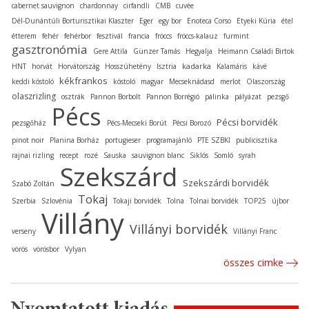
cabernet sauvignon
chardonnay
cirfandli
CMB
cuvée
Dél-Dunántúli Borturisztikai Klaszter
Eger
egy bor
Enoteca Corso
Etyeki Kúria
étel
étterem
fehér
fehérbor
fesztivál
francia
fröccs
fröccs-kalauz
furmint
gasztronómia
Gere Attila
Günzer Tamás
Hegyalja
Heimann Családi Birtok
kadarka
HNT
horvát
Horvátország
Hosszúhetény
Isztria
Kalamáris
kávé
kékfrankos
keddi kóstoló
kóstoló
magyar
Mecseknádasd
merlot
Olaszország
olaszrizling
osztrák
Pannon Borbolt
Pannon Borrégió
pálinka
pályázat
pezsgő
Pécs
Pécsi borvidék
pezsgőház
Pécs-Mecseki Borút
Pécsi Borozó
pinot noir
Planina Borház
portugieser
programajánló
PTE SZBKI
publicisztika
rajnai rizling
recept
rozé
Sauska
sauvignon blanc
Siklós
Somló
syrah
Szekszárd
Szekszárdi borvidék
Szabó Zoltán
Tokaj
Szerbia
Szlovénia
Tokaji borvidék
Tolna
Tolnai borvidék
TOP25
újbor
Villány
Villányi borvidék
verseny
Villányi Franc
vörös
vörösbor
Vylyan
összes cimke