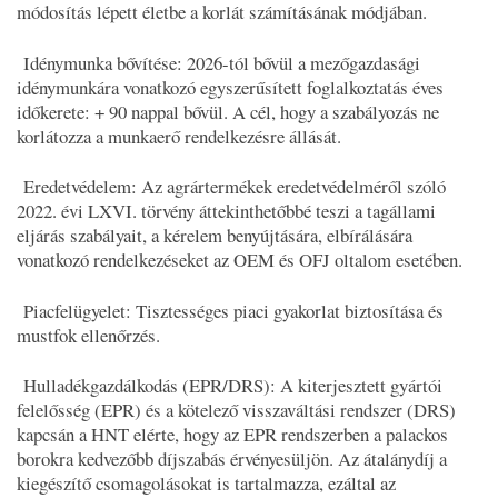
módosítás lépett életbe a korlát számításának módjában.
Idénymunka bővítése: 2026-tól bővül a mezőgazdasági
idénymunkára vonatkozó egyszerűsített foglalkoztatás éves
időkerete: + 90 nappal bővül. A cél, hogy a szabályozás ne
korlátozza a munkaerő rendelkezésre állását.
Eredetvédelem: Az agrártermékek eredetvédelméről szóló
2022. évi LXVI. törvény áttekinthetőbbé teszi a tagállami
eljárás szabályait, a kérelem benyújtására, elbírálására
vonatkozó rendelkezéseket az OEM és OFJ oltalom esetében.
Piacfelügyelet: Tisztességes piaci gyakorlat biztosítása és
mustfok ellenőrzés.
Hulladékgazdálkodás (EPR/DRS): A kiterjesztett gyártói
felelősség (EPR) és a kötelező visszaváltási rendszer (DRS)
kapcsán a HNT elérte, hogy az EPR rendszerben a palackos
borokra kedvezőbb díjszabás érvényesüljön. Az átalánydíj a
kiegészítő csomagolásokat is tartalmazza, ezáltal az