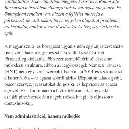
vitathatatlan. A közelmúltban megjelent írás és a RadioCafé
Borravaló műsorában elhangzottak is változást sürgetnek. Ez
önmagában rendben van, hiszen a fejlődés motorja a
párbeszéd, de csak akkor, ha az tényeken alapul. A probléma
ott kezdődik, amikor a vita tévedésekre és leegyszerűsítésekre
épül.
A magyar szőlő- és borágazat ugyanis nem egy „újratervezhető
rendszer”, hanem egy jogszabályok által szabályozott,
történetileg kialakult, több ezer termelőt érintő, érzékeny
működésű struktúra. Ebben a Hegyközségek Nemzeti Tanácsa
(HNT) nem egyszerű szereplő, hanem – a 2014-es szakmaközi
elismerés óta – az ágazat koordinációs központja: adatot gyűjt,
piacot szervez, javaslatokat dolgoz ki, és képviseli az ágazat
egészét. Ez a koordináció a biztosítéka annak, hogy a kis
családi pincészetek és a nagybirtokok hangja is eljusson a
döntéshozókig.
Nem adminisztráció, hanem működés