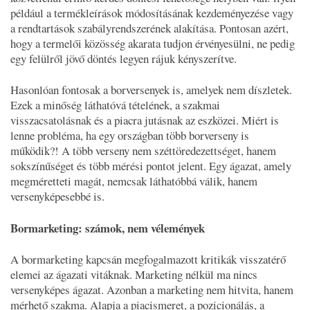
például a termékleírások módosításának kezdeményezése vagy
a rendtartások szabályrendszerének alakítása. Pontosan azért,
hogy a termelői közösség akarata tudjon érvényesülni, ne pedig
egy felülről jövő döntés legyen rájuk kényszerítve.
Hasonlóan fontosak a borversenyek is, amelyek nem díszletek.
Ezek a minőség láthatóvá tételének, a szakmai
visszacsatolásnak és a piacra jutásnak az eszközei. Miért is
lenne probléma, ha egy országban több borverseny is
működik?! A több verseny nem széttöredezettséget, hanem
sokszínűséget és több mérési pontot jelent. Egy ágazat, amely
megméretteti magát, nemcsak láthatóbbá válik, hanem
versenyképesebbé is.
Bormarketing: számok, nem vélemények
A bormarketing kapcsán megfogalmazott kritikák visszatérő
elemei az ágazati vitáknak. Marketing nélkül ma nincs
versenyképes ágazat. Azonban a marketing nem hitvita, hanem
mérhető szakma. Alapja a piacismeret, a pozicionálás, a