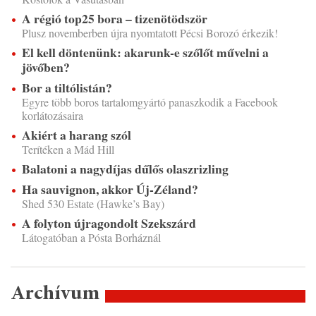
A régió top25 bora – tizenötödször
Plusz novemberben újra nyomtatott Pécsi Borozó érkezik!
El kell döntenünk: akarunk-e szőlőt művelni a
jövőben?
Bor a tiltólistán?
Egyre több boros tartalomgyártó panaszkodik a Facebook
korlátozásaira
Akiért a harang szól
Terítéken a Mád Hill
Balatoni a nagydíjas dűlős olaszrizling
Ha sauvignon, akkor Új-Zéland?
Shed 530 Estate (Hawke’s Bay)
A folyton újragondolt Szekszárd
Látogatóban a Pósta Borháznál
Archívum