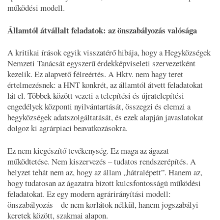
működési modell.
Államtól átvállalt feladatok: az önszabályozás valósága
A kritikai írások egyik visszatérő hibája, hogy a Hegyközségek
Nemzeti Tanácsát egyszerű érdekképviseleti szervezetként
kezelik. Ez alapvető félreértés. A Hktv. nem hagy teret
értelmezésnek: a HNT konkrét, az államtól átvett feladatokat
lát el. Többek között vezeti a telepítési és újratelepítési
engedélyek központi nyilvántartását, összegzi és elemzi a
hegyközségek adatszolgáltatását, és ezek alapján javaslatokat
dolgoz ki agrárpiaci beavatkozásokra.
Ez nem kiegészítő tevékenység. Ez maga az ágazat
működtetése. Nem kiszervezés – tudatos rendszerépítés. A
helyzet tehát nem az, hogy az állam „hátralépett”. Hanem az,
hogy tudatosan az ágazatra bízott kulcsfontosságú működési
feladatokat. Ez egy modern agrárirányítási modell:
önszabályozás – de nem korlátok nélkül, hanem jogszabályi
keretek között, szakmai alapon.