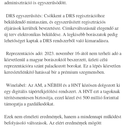
adminisztráció is egyszerűsödött.
DRS egyszerűsítés: Csökkent a DRS regisztrációhoz
beküldendő mintaszám, és egyszerűsített regisztrációs
eljárások kerültek bevezetésre. Címkeváltozásnál elegendő az
új terv elektronikus beküldése. A legkisebb borászatok pedig
lehetőséget kaptak a DRS rendszerből való kimaradásra.
Reprezentációs adó: 2023. november 16-ától nem terheli adó a
közvetlenül a magyar borászoktól beszerzett, üzleti célú
reprezentációra szánt palackozott borokat. Ez a lépés közvetlen
keresletélénkítő hatással bír a prémium szegmensben.
Winelabel: Az AM, a NÉBIH és a HNT közösen dolgozott ki
egy digitális tápértékjelölési rendszert. A HNT ezt a tagoknak
térítésmentesen biztosítja, ezzel közel évi 500 millió forinttal
támogatja a gazdálkodókat.
Ezek nem elméleti eredmények, hanem a mindennapi működést
befolyásoló változások. Az elért eredmények mögött