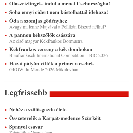
Olaszrizlingek, indul a menet Csehországba!
Soha ennyi cidert nem kóstolhattál idehaza!
Óda a szomjas gödényhez
Avagy mi lenne Majsával a Pellikán Bisztró nélkül?
A pannon kékszőlők császára
Az első magyar Kékfrankos Bormustra
Kékfrankos verseny a kék dombokon
Blaufränkisch International Competition – BIC 2026
Hazai pályán vitték a prímet a csehek
GROW du Monde 2026 Mikulovban
Legfrissebb
Nehéz a szőlősgazda élete
Összeterelik a Kárpát-medence Szürkéit
Spanyol csavar
Kóstolók a Vasutasban