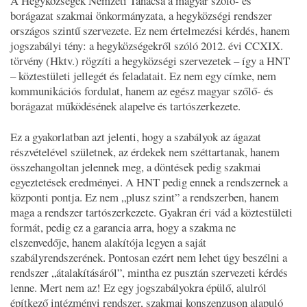
A Hegyközségek Nemzeti Tanácsa a magyar szőlő- és
borágazat szakmai önkormányzata, a hegyközségi rendszer
országos szintű szervezete. Ez nem értelmezési kérdés, hanem
jogszabályi tény: a hegyközségekről szóló 2012. évi CCXIX.
törvény (Hktv.) rögzíti a hegyközségi szervezetek – így a HNT
– köztestületi jellegét és feladatait. Ez nem egy címke, nem
kommunikációs fordulat, hanem az egész magyar szőlő- és
borágazat működésének alapelve és tartószerkezete.
Ez a gyakorlatban azt jelenti, hogy a szabályok az ágazat
részvételével születnek, az érdekek nem széttartanak, hanem
összehangoltan jelennek meg, a döntések pedig szakmai
egyeztetések eredményei. A HNT pedig ennek a rendszernek a
központi pontja. Ez nem „plusz szint” a rendszerben, hanem
maga a rendszer tartószerkezete. Gyakran éri vád a köztestületi
formát, pedig ez a garancia arra, hogy a szakma ne
elszenvedője, hanem alakítója legyen a saját
szabályrendszerének. Pontosan ezért nem lehet úgy beszélni a
rendszer „átalakításáról”, mintha ez pusztán szervezeti kérdés
lenne. Mert nem az! Ez egy jogszabályokra épülő, alulról
építkező intézményi rendszer, szakmai konszenzuson alapuló