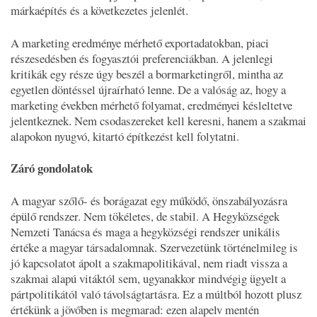
márkaépítés és a következetes jelenlét.
A marketing eredménye mérhető exportadatokban, piaci
részesedésben és fogyasztói preferenciákban. A jelenlegi
kritikák egy része úgy beszél a bormarketingről, mintha az
egyetlen döntéssel újraírható lenne. De a valóság az, hogy a
marketing években mérhető folyamat, eredményei késleltetve
jelentkeznek. Nem csodaszereket kell keresni, hanem a szakmai
alapokon nyugvó, kitartó építkezést kell folytatni.
Záró gondolatok
A magyar szőlő- és borágazat egy működő, önszabályozásra
épülő rendszer. Nem tökéletes, de stabil. A Hegyközségek
Nemzeti Tanácsa és maga a hegyközségi rendszer unikális
értéke a magyar társadalomnak. Szervezetünk történelmileg is
jó kapcsolatot ápolt a szakmapolitikával, nem riadt vissza a
szakmai alapú vitáktól sem, ugyanakkor mindvégig ügyelt a
pártpolitikától való távolságtartásra. Ez a múltból hozott plusz
értékünk a jövőben is megmarad: ezen alapelv mentén