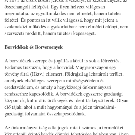
összehangolt fellépést. Egy ilyen helyzet világosan
megmutatja: az együttműködés nem elmélet, hanem túlélési
feltétel. És pontosan itt válik világossá, hogy mit jelent a
szakmaközi működés a gyakorlatban: nem elméleti előnyt, nem
szervezeti modellt, hanem túlélési képességet.
Borvidékek és Borversenyek
A borvidékek szerepe és jogállása körül is sok a félreértés.
Érdemes tisztázni, hogy a borvidék Magyarországon egy
törvény által (Hktv.) elismert, földrajzilag lehatárolt terület,
amelynek elsődleges szerepe a minőségvédelem és
eredetvédelem, és amely a hegyközségi önkormányzati
rendszerhez kapcsolódik. A borvidékek egyszerre gazdasági
központok, kulturális örökségek és identitásképző terek. Olyan
élő tájak, ahol a múlt hagyományai és a jelen társadalmi-
gazdasági folyamatai összekapcsolódnak.
Az önkormányzatiság adta jogok miatt számos, a termelőket
közvetlenül érintő kérdés döntési lehetősége helyben van: ilyen