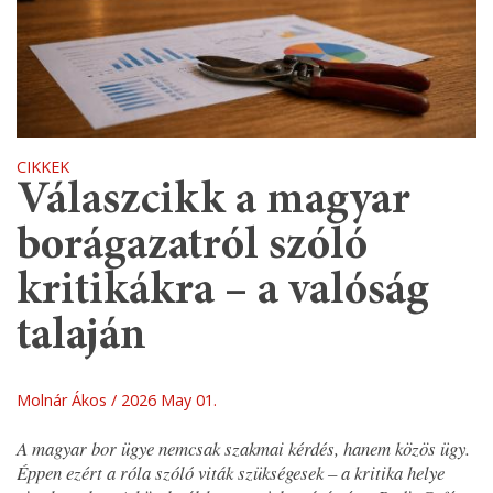
CIKKEK
Válaszcikk a magyar
borágazatról szóló
kritikákra – a valóság
talaján
Molnár Ákos
2026 May 01.
A magyar bor ügye nemcsak szakmai kérdés, hanem közös ügy.
Éppen ezért a róla szóló viták szükségesek – a kritika helye