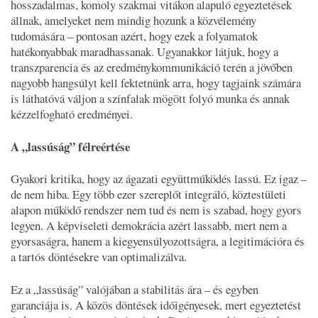
hosszadalmas, komoly szakmai vitákon alapuló egyeztetések
állnak, amelyeket nem mindig hozunk a közvélemény
tudomására – pontosan azért, hogy ezek a folyamatok
hatékonyabbak maradhassanak. Ugyanakkor látjuk, hogy a
transzparencia és az eredménykommunikáció terén a jövőben
nagyobb hangsúlyt kell fektetnünk arra, hogy tagjaink számára
is láthatóvá váljon a színfalak mögött folyó munka és annak
kézzelfogható eredményei.
A „lassúság” félreértése
Gyakori kritika, hogy az ágazati együttműködés lassú. Ez igaz –
de nem hiba. Egy több ezer szereplőt integráló, köztestületi
alapon működő rendszer nem tud és nem is szabad, hogy gyors
legyen. A képviseleti demokrácia azért lassabb, mert nem a
gyorsaságra, hanem a kiegyensúlyozottságra, a legitimációra és
a tartós döntésekre van optimalizálva.
Ez a „lassúság” valójában a stabilitás ára – és egyben
garanciája is. A közös döntések időigényesek, mert egyeztetést